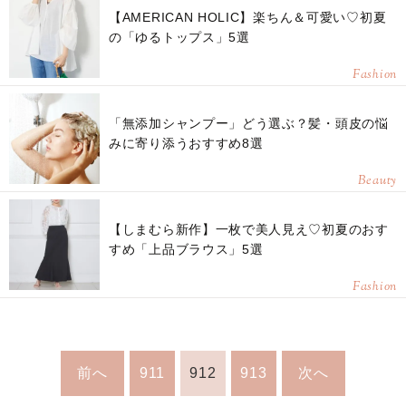
【AMERICAN HOLIC】楽ちん＆可愛い♡初夏
の「ゆるトップス」5選
Fashion
「無添加シャンプー」どう選ぶ？髪・頭皮の悩
みに寄り添うおすすめ8選
Beauty
【しまむら新作】一枚で美人見え♡初夏のおす
すめ「上品ブラウス」5選
Fashion
前へ
911
912
913
次へ