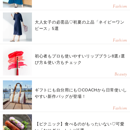
Fashion
大人女子の必需品♡初夏の上品「ネイビーワン
ピース」5選
Fashion
初心者もプロも使いやすいリップブラシ8選♪選
び方＆使い方もチェック
Beauty
ギフトにも自分用にも◎COACHから日常使いし
やすい新作バッグが登場！
Fashion
【ピクニック】食べるのがもったいない♡可愛