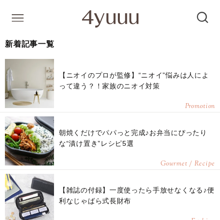
新着記事一覧
【ニオイのプロが監修】“ニオイ”悩みは人によ
って違う？！家族のニオイ対策
Promotion
朝焼くだけでパパっと完成♪お弁当にぴったり
な“漬け置き”レシピ5選
Gourmet / Recipe
【雑誌の付録】一度使ったら手放せなくなる♪便
利なじゃばら式長財布