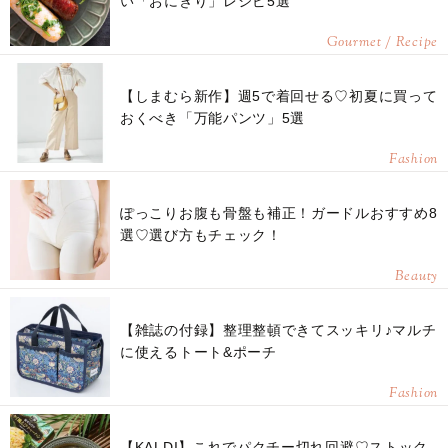
い「おにぎり」レシピ5選
Gourmet / Recipe
【しまむら新作】週5で着回せる♡初夏に買って
おくべき「万能パンツ」5選
Fashion
ぽっこりお腹も骨盤も補正！ガードルおすすめ8
選♡選び方もチェック！
Beauty
【雑誌の付録】整理整頓できてスッキリ♪マルチ
に使えるトート&ポーチ
Fashion
【KALDI】これでパクチー切れ回避♡ストック