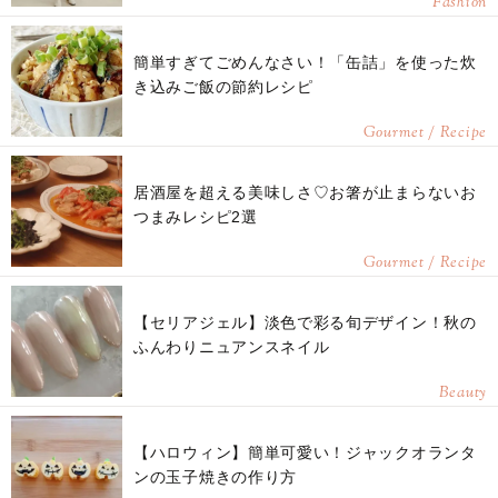
Fashion
簡単すぎてごめんなさい！「缶詰」を使った炊
き込みご飯の節約レシピ
Gourmet / Recipe
居酒屋を超える美味しさ♡お箸が止まらないお
つまみレシピ2選
Gourmet / Recipe
【セリアジェル】淡色で彩る旬デザイン！秋の
ふんわりニュアンスネイル
Beauty
【ハロウィン】簡単可愛い！ジャックオランタ
ンの玉子焼きの作り方