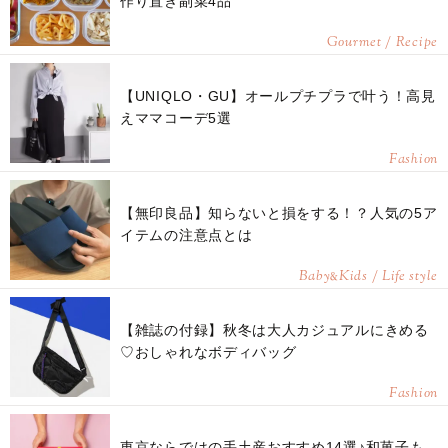
作り置き副菜4品
Gourmet / Recipe
【UNIQLO・GU】オールプチプラで叶う！高見
えママコーデ5選
Fashion
【無印良品】知らないと損をする！？人気の5ア
イテムの注意点とは
Baby
Kids / Life style
&
【雑誌の付録】秋冬は大人カジュアルにきめる
♡おしゃれなボディバッグ
Fashion
東京ならではの手土産おすすめ14選♪和菓子も