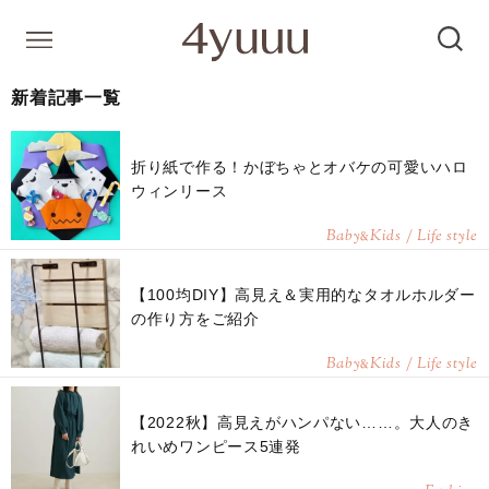
新着記事一覧
折り紙で作る！かぼちゃとオバケの可愛いハロ
ウィンリース
Baby
Kids / Life style
&
【100均DIY】高見え＆実用的なタオルホルダー
の作り方をご紹介
Baby
Kids / Life style
&
【2022秋】高見えがハンパない……。大人のき
れいめワンピース5連発