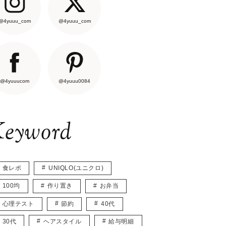
@4yuuu_com
@4yuuu_com
@4yuuucom
@4yuuu0084
eyword
食レポ
UNIQLO(ユニクロ)
100均
作り置き
お弁当
心理テスト
節約
40代
30代
ヘアスタイル
給与明細