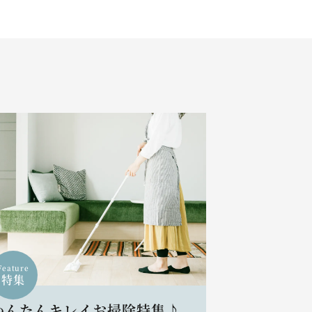
Feature
特集
かんたんキレイお掃除特集♪