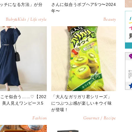
ッチになる方法」が分
さんに似合うボブヘア5つ〜2024
年〜
Baby
Kids / Life style
Beauty
&
子こそ似合う……♡【202
「大人なガリガリ君シリーズ」
】美人見えワンピース5
につぶつぶ感が楽しいキウイ味
が登場！
Fashion
Gourmet / Recipe