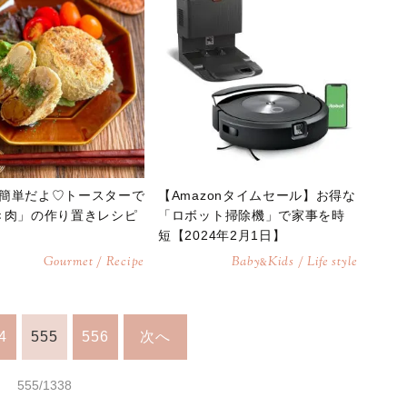
簡単だよ♡トースターで
【Amazonタイムセール】お得な
き肉」の作り置きレシピ
「ロボット掃除機」で家事を時
短【2024年2月1日】
Gourmet / Recipe
Baby
Kids / Life style
&
4
555
556
次へ
555/1338