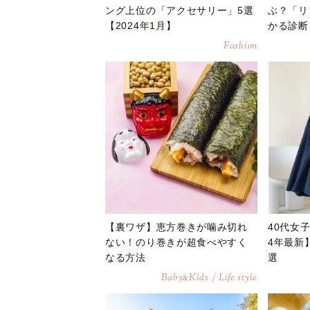
ング上位の「アクセサリー」5選
ぶ？「リ
【2024年1月】
かる診断
Fashion
【裏ワザ】恵方巻きが噛み切れ
40代女
ない！のり巻きが超食べやすく
4年最新
なる方法
選
Baby
Kids / Life style
&