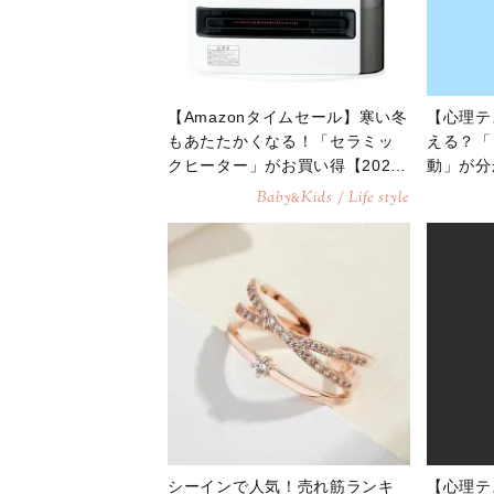
【Amazonタイムセール】寒い冬
【心理テ
もあたたかくなる！「セラミッ
える？「
クヒーター」がお買い得【2024
動」が分
年2月2日】
Baby
Kids / Life style
&
シーインで人気！売れ筋ランキ
【心理テ