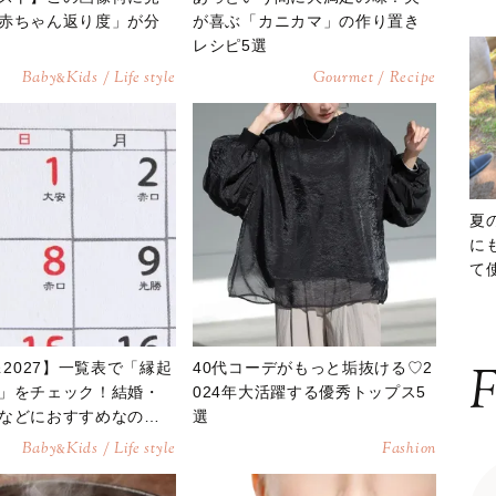
赤ちゃん返り度」が分
が喜ぶ「カニカマ」の作り置き
レシピ5選
Baby
Kids / Life style
Gourmet / Recipe
&
夏
に
て
ッ
＆2027】一覧表で「縁起
40代コーデがもっと垢抜ける♡2
F
」をチェック！結婚・
024年大活躍する優秀トップス5
などにおすすめなの
選
Baby
Kids / Life style
Fashion
&