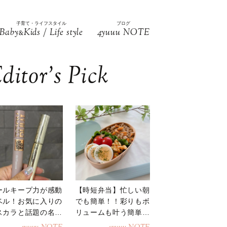
子育て・ライフスタイル
ブログ
Baby
Kids / Life style
4yuuu NOTE
&
ditor’s Pick
ールキープ力が感動
【時短弁当】忙しい朝
ベル！お気に入りの
でも簡単！！彩りもボ
スカラと話題の名品
リュームも叶う簡単そ
地
ぼろ弁当！