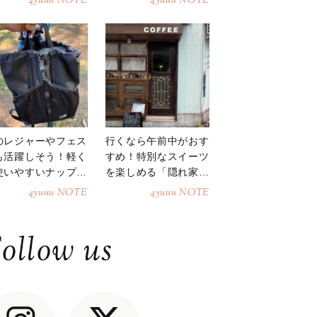
4yuuu NOTE
4yuuu NOTE
のレジャーやフェス
行くなら午前中がおす
も活躍しそう！軽く
すめ！特別なスイーツ
使いやすいナップサ
を楽しめる「隠れ家カ
ク
フェ」
4yuuu NOTE
4yuuu NOTE
ollow us