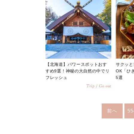
【北海道】パワースポットおす
サクッと
すめ9選！神秘の大自然の中でリ
OK「ひ
フレッシュ
5選
Trip / Go out
前へ
55