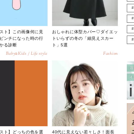
スト】この画像何に見
おしゃれに体型カバー♡ダイエッ
ピンチになった時の行
トいらずの冬の「細見えスカー
かる診断
ト」5選
Baby
Kids / Life style
Fashion
&
スト】どっちの色を選
40代に見えない若々しさ！面長