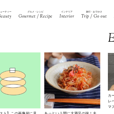
ビューティー
グルメ・レシピ
インテリア
旅行・おでかけ
Beauty
Gourmet / Recipe
Interior
Trip / Go out
E
カ
レ
マ
下
スト】この画像何に見
あっという間に大満足の味！夫