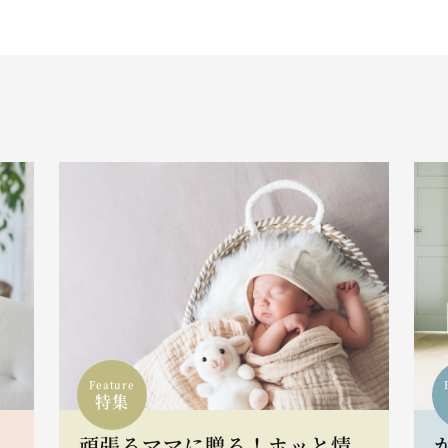
Feature
特集
頑張るママに贈る！ホッと情