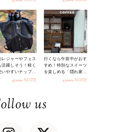
4yuuu NOTE
4yuuu NOTE
のレジャーやフェス
行くなら午前中がおす
も活躍しそう！軽く
すめ！特別なスイーツ
使いやすいナップサ
を楽しめる「隠れ家カ
ク
フェ」
4yuuu NOTE
4yuuu NOTE
ollow us