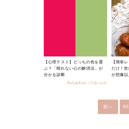
【心理テスト】どっちの色を選
【簡単レ
ぶ？「晴れない心の解消法」が
だけ！炊
分かる診断
が想像以
Baby
Kids / Life style
&
前へ
40