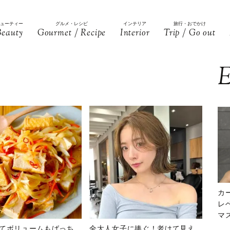
ビューティー
グルメ・レシピ
インテリア
旅行・おでかけ
Beauty
Gourmet / Recipe
Interior
Trip / Go out
E
カ
レ
マ
下
てボリュームもばっち
全大人女子に捧ぐ！老けて見え