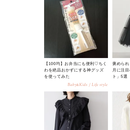
【100均】お弁当にも便利♡ちく
褒められ
わを絶品おかずにする神グッズ
月に注目
を使ってみた
ト」5選
Baby
Kids / Life style
&