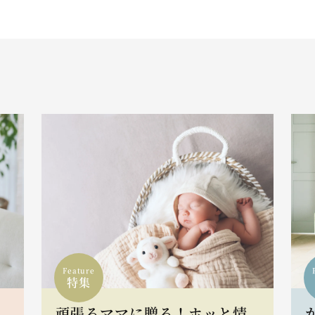
Feature
特集
頑張るママに贈る！ホッと情