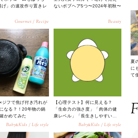
揚げ」の速攻作り置きレ
ないボブヘア5つ〜2024年初秋〜
Gourmet / Recipe
Beauty
夏
に
て
ッ
×ジフで焦げ付き汚れが
【心理テスト】何に見える？
F
になる？！20年物の鍋
「生命力の強さ度」「肉体の健
確かめてみた
康レベル」「長生きしやすい
度」が分かる診断
Baby
Kids / Life style
Baby
Kids / Life style
&
&