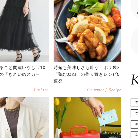
ること間違いなし♡10
時短も美味しさも叶う！ポリ袋×
K
の「きれいめスカー
「鶏むね肉」の作り置きレシピ5
連発
Fashion
Gourmet / Recipe