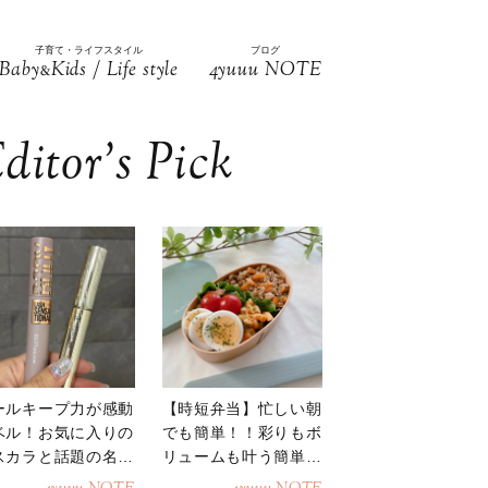
子育て・ライフスタイル
ブログ
Baby
Kids / Life style
4yuuu NOTE
&
ditor’s Pick
ールキープ力が感動
【時短弁当】忙しい朝
ベル！お気に入りの
でも簡単！！彩りもボ
スカラと話題の名品
リュームも叶う簡単そ
地
ぼろ弁当！