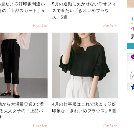
必見だよ♡好印象間違い
5月の通勤に欠かせない♡オフィ
月の「上品スカート」5
スで着たい「きれいめブラウ
ス」5選
Fashion
Fashion
勤から大活躍♡週3で着
4月の仕事服はこれで決まり♡好
る大人女子の「上品パ
印象な「きれいめブラウス」5選
選
Fashion
Fashion