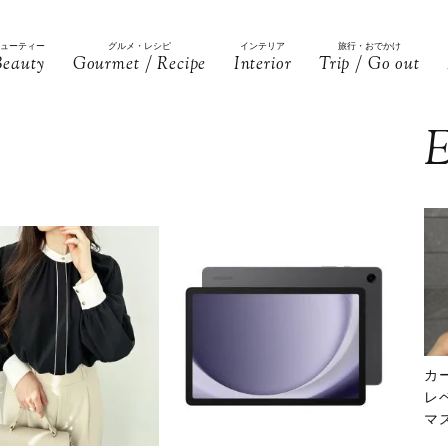
ビューティー
グルメ・レシピ
インテリア
旅行・おでかけ
Beauty
Gourmet / Recipe
Interior
Trip / Go out
E
カ
レ
マ
下