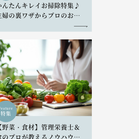
かんたんキレイお掃除特集♪
主婦の裏ワザからプロのお掃
除術まで
Feature
特集
【野菜・食材】管理栄養士＆
食のプロが教えるノウハウと