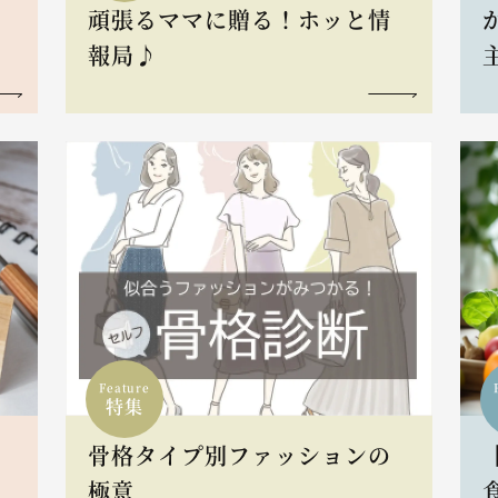
頑張るママに贈る！ホッと情
報局♪
Feature
特集
骨格タイプ別ファッションの
L
極意