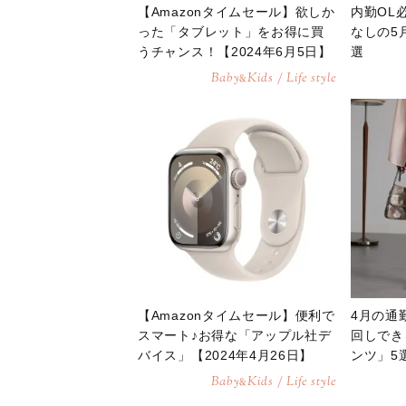
【Amazonタイムセール】欲しか
内勤OL
った「タブレット」をお得に買
なしの5
うチャンス！【2024年6月5日】
選
Baby
Kids / Life style
&
【Amazonタイムセール】便利で
4月の通
スマート♪お得な「アップル社デ
回しでき
バイス」【2024年4月26日】
ンツ」5
Baby
Kids / Life style
&