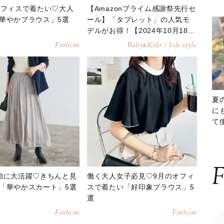
オフィスで着たい♡大人
【Amazonプライム感謝祭先行セ
華やかブラウス」5選
ール】「タブレット」の人気モ
デルがお得！【2024年10月18
日】
Fashion
Baby
Kids / Life style
&
夏
に
て
ッ
F
勤に大活躍♡きちんと見
働く大人女子必見♡9月のオフィ
「華やかスカート」5選
スで着たい「好印象ブラウス」5
選
Fashion
Fashion