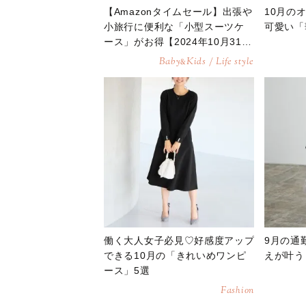
【Amazonタイムセール】出張や
10月の
小旅行に便利な「小型スーツケ
可愛い「
ース」がお得【2024年10月31
日】
Baby
Kids / Life style
&
働く大人女子必見♡好感度アップ
9月の通
できる10月の「きれいめワンピ
えが叶う
ース」5選
Fashion