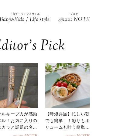
子育て・ライフスタイル
ブログ
Baby
Kids / Life style
4yuuu NOTE
&
ditor’s Pick
ールキープ力が感動
【時短弁当】忙しい朝
ベル！お気に入りの
でも簡単！！彩りもボ
スカラと話題の名品
リュームも叶う簡単そ
地
ぼろ弁当！