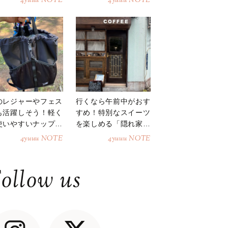
4yuuu NOTE
4yuuu NOTE
のレジャーやフェス
行くなら午前中がおす
も活躍しそう！軽く
すめ！特別なスイーツ
使いやすいナップサ
を楽しめる「隠れ家カ
ク
フェ」
4yuuu NOTE
4yuuu NOTE
ollow us