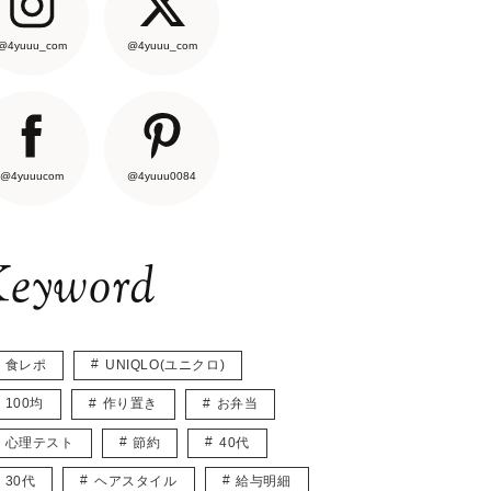
@4yuuu_com
@4yuuu_com
@4yuuucom
@4yuuu0084
eyword
食レポ
UNIQLO(ユニクロ)
100均
作り置き
お弁当
心理テスト
節約
40代
30代
ヘアスタイル
給与明細