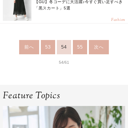
【GU】冬コーデに大活躍♪今すぐ買い足すべき
「黒スカート」5選
Fashion
前へ
53
54
55
次へ
54/61
Feature Topics