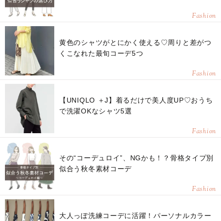
Fashion
黄色のシャツがとにかく使える♡周りと差がつ
くこなれた最旬コーデ5つ
Fashion
【UNIQLO ＋J】着るだけで美人度UP♡おうち
で洗濯OKなシャツ5選
Fashion
その“コーデュロイ”、NGかも！？骨格タイプ別
似合う秋冬素材コーデ
Fashion
大人っぽ洗練コーデに活躍！パーソナルカラー