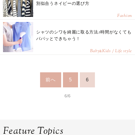
別似合うネイビーの選び方
Fashion
シャツのシワを綺麗に取る方法♪時間がなくても
パパッとできちゃう！
Baby
Kids / Life style
&
前へ
5
6
6/6
Feature Topics