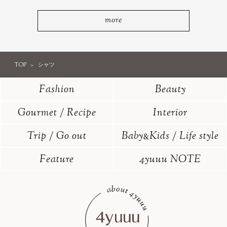
more
TOP
シャツ
Fashion
Beauty
Gourmet / Recipe
Interior
Trip / Go out
Baby
Kids / Life style
&
Feature
4yuuu NOTE