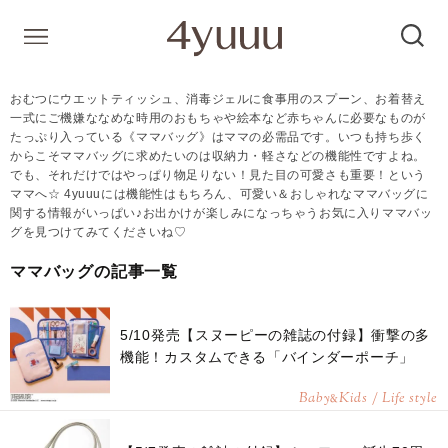
おむつにウエットティッシュ、消毒ジェルに食事用のスプーン、お着替え
一式にご機嫌ななめな時用のおもちゃや絵本など赤ちゃんに必要なものが
たっぷり入っている《ママバッグ》はママの必需品です。いつも持ち歩く
からこそママバッグに求めたいのは収納力・軽さなどの機能性ですよね。
でも、それだけではやっぱり物足りない！見た目の可愛さも重要！という
ママへ☆ 4yuuuには機能性はもちろん、可愛い＆おしゃれなママバッグに
関する情報がいっぱい♪お出かけが楽しみになっちゃうお気に入りママバッ
グを見つけてみてくださいね♡
ママバッグの記事一覧
5/10発売【スヌーピーの雑誌の付録】衝撃の多
機能！カスタムできる「バインダーポーチ」
Baby
Kids / Life style
&