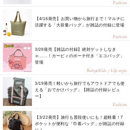
Fashion
【4/16発売】お買い物から旅行まで！マルチに
活躍する「大容量バッグ」が雑誌の付録に登場
Fashion
3/28発売【雑誌の付録】絶対ゲットしなき
ゃ……！カービィのポーチ付き「エコバッグ」
登場
Baby
Kids / Life style
&
3/19発売！軽いから旅行でもアウトドアでも使
える「おでかけバッグ」【雑誌の付録レビュ
ー】
Fashion
【3/22発売】旅行も普段使いにも！超軽量！7
ポケットが便利な「巾着バッグ」が雑誌の付録