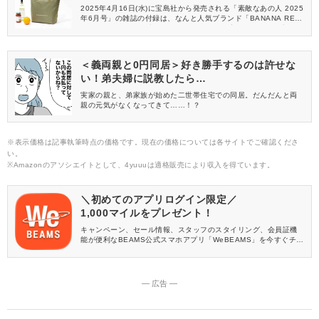
2025年4月16日(水)に宝島社から発売される「素敵なあの人 2025
年6月号」の雑誌の付録は、なんと人気ブランド「BANANA REP
UBLIC(バナナリパブリック)」とのコラボが実現！おしゃれ心をく
すぐる洗練デザインと、便利な機能性を兼ね備えた「大容量バッ
グ」が登場します。
＜義両親と0円同居＞好き勝手するのは許せな
い！弟夫婦に説教したら…
実家の親と、弟家族が始めた二世帯住宅での同居。だんだんと両
親の元気がなくなってきて……！？
※表示価格は記事執筆時点の価格です。現在の価格については各サイトでご確認くださ
い。
※Amazonのアソシエイトとして、4yuuuは適格販売により収入を得ています。
＼初めてのアプリログイン限定／
1,000マイルをプレゼント！
キャンペーン、セール情報、スタッフのスタイリング、会員証機
能が便利なBEAMS公式スマホアプリ「WeBEAMS」を今すぐチェ
ック♪
― 広告 ―