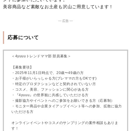
美容商品など素敵なお土産も沢山ご用意しています！
― 広告 ―
応募について
＜4yuuuトレンドママ部 部員募集＞
【募集要項】
・2025年11月1日時点で、20歳〜49歳の方
・お子様がいらっしゃる方(プレママの方もOKです)
・特定のプロダクションなどと契約されていない方
・コスメ、美容、ファッションに関心がある方
・『4yuuu』の世界観に共感していただける方
・撮影協力やイベントへのご参加をお願いできる方（応募制）
・モニター商品や企業タイアップイベント等への参加、拡散に協力
いただける方
オンラインイベントやコスメのサンプリングの案件相談もありま
す！