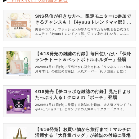
SNS発信が好きな方へ、限定モニターに参加で
きるチャンスも！【4yuuuトレンドママ部】部
員募集中
美容やコスメ、ファッションが好きなママたちが集まる公式コミ
ュニティ『4yuuuトレンドママ部』♡ママ友がほしい方、コスメサ
ンプルをお試ししてくれる方、美容やママ向けの情報を一緒に発
信してくれる方を募集しています！
【4/18発売の雑誌の付録】毎日使いたい「保冷
ランチトート＆ペットボトルホルダー」登場
2025年4月18日(金)に宝島社から発売される「リンネル 2025年6
月号増刊」の雑誌の付録は、人気スーパー「紀ノ国屋」と世代を
超えて愛される「オサムグッズ」の豪華コラボが実現♡これからの
季節に大活躍間違いなしの「保冷ランチトート＆ペットボトルホ
ルダー」が登場ですよ！
4/18発売【夢コラボな雑誌の付録】見た目より
たっぷり入る！クロミの「ポーチ」登場
2025年4月18日(金)に登場する雑誌の付録は、大人気ブランド「a
-jolie(アジョリー)」とサンリオの人気キャラクター「クロミ」が
コラボしたとびきりおしゃれで機能性も抜群な「ポーチ」です。
「可愛いだけじゃない、ちょっと大人なクロミが好き！」そんな
ファンの想いに応える雑誌の付録、必見ですよ♡
【4/16発売】お買い物から旅行まで！マルチに
活躍する「大容量バッグ」が雑誌の付録に登場