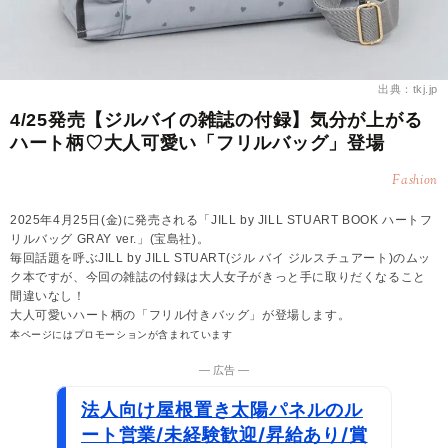
出典：tkj.jp
4/25発売【ジルバイの雑誌の付録】気分が上がる
ハート柄♡大人可愛い「フリルバッグ」登場
Fashion
2025年4月25日(金)に発売される「JILL by JILL STUART BOOK ハートフ
リルバッグ GRAY ver.」(宝島社)。
毎回話題を呼ぶJILL by JILL STUART(ジル バイ ジルスチュアート)のムッ
ク本ですが、今回の雑誌の付録は大人女子がきっと手に取りだくなること
間違いなし！
大人可愛いハート柄の「フリル付きバッグ」が登場します。
本ページにはプロモーションが含まれています
― 広告 ―
法人向け屋根置き太陽パネルのル
ート営業/未経験歓迎/昇給あり/賞