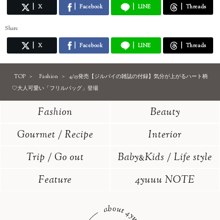
X
Facebook
LINE
Threads
Share
X
Facebook
LINE
Threads
TOP
Fashion
4/25発売【ジルバイの雑誌の付録】気分が上がるハート柄
♡大人可愛い「フリルバッグ」登場
Fashion
Beauty
Gourmet / Recipe
Interior
Trip / Go out
Baby
Kids / Life style
&
Feature
4yuuu NOTE