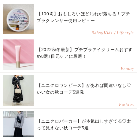
【100均】おもしろいほど汚れが落ちる！プチ
プラクレンザー使用レビュー
Baby
Kids / Life style
&
【2022秋冬最新】プチプラアイクリームおすす
め8選♪目元ケアに最適！
Beauty
【ユニクロワンピース】があれば間違いなし♡
いい女の秋コーデ5連発
Fashion
【ユニクロパーカー】が本気出しすぎてる♡太
って見えない秋コーデ5選