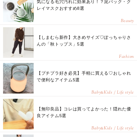
気になる毛穴汚れに効果あり！？泥パック・ク
レイマスクおすすめ8選
Beauty
【しまむら新作】大きめサイズ♡ぽっちゃりさ
んの「秋トップス」5選
Fashion
【プチプラ好き必見】手軽に買える♡おしゃれ
で便利なアイテム5選
Baby
Kids / Life style
&
【無印良品】コレは買ってよかった！隠れた優
良アイテム5選
Baby
Kids / Life style
&