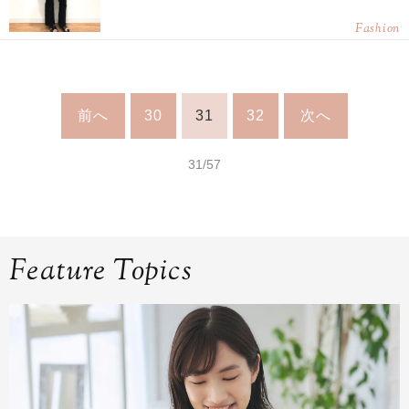
Fashion
前へ
30
31
32
次へ
31/57
Feature Topics