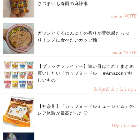
さつまいも春雨の麻辣湯
4yuuu NOTE
ガツンとくるにんにくの香りが背徳感たっぷ
り！シメに食べたいカップ麺
4yuuu NOTE
【ブラックフライデー】狙い目はこれ！まとめ
買いしたい「カップヌードル」 #Amazonで欲
しいもの
Baby
Kids / Life style
&
【神奈川】「カップヌードルミュージアム」の
レア体験が最高だった♡
Trip / Go out