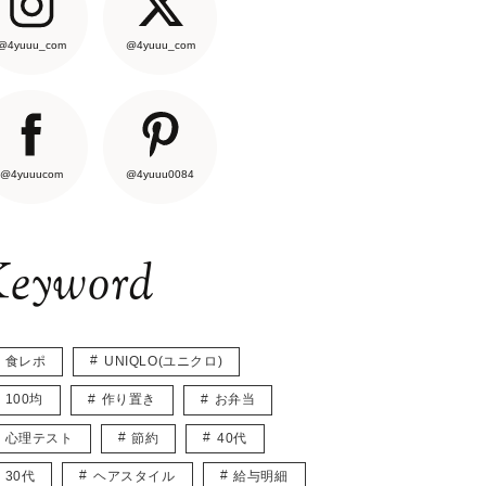
@4yuuu_com
@4yuuu_com
@4yuuucom
@4yuuu0084
eyword
食レポ
UNIQLO(ユニクロ)
100均
作り置き
お弁当
心理テスト
節約
40代
30代
ヘアスタイル
給与明細