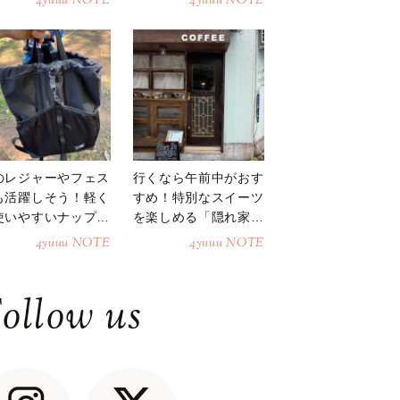
4yuuu NOTE
4yuuu NOTE
のレジャーやフェス
行くなら午前中がおす
も活躍しそう！軽く
すめ！特別なスイーツ
使いやすいナップサ
を楽しめる「隠れ家カ
ク
フェ」
4yuuu NOTE
4yuuu NOTE
ollow us