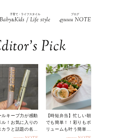
子育て・ライフスタイル
ブログ
Baby
Kids / Life style
4yuuu NOTE
&
ditor’s Pick
ールキープ力が感動
【時短弁当】忙しい朝
ベル！お気に入りの
でも簡単！！彩りもボ
スカラと話題の名品
リュームも叶う簡単そ
地
ぼろ弁当！