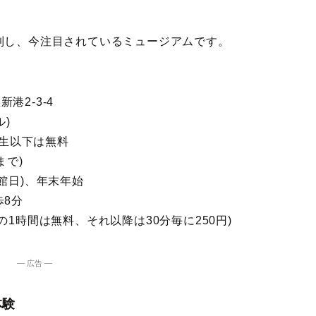
到し、今注目されているミュージアムです。
港2-3-4
ル)
校生以下は無料
まで)
館日)、年末年始
歩8分
1時間は無料、それ以降は30分毎に250円)
― 広告 ―
体験