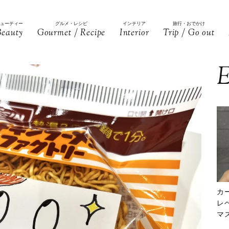
ビューティー
グルメ・レシピ
インテリア
旅行・おでかけ
Beauty
Gourmet / Recipe
Interior
Trip / Go out
E
カ
レ
マ
下