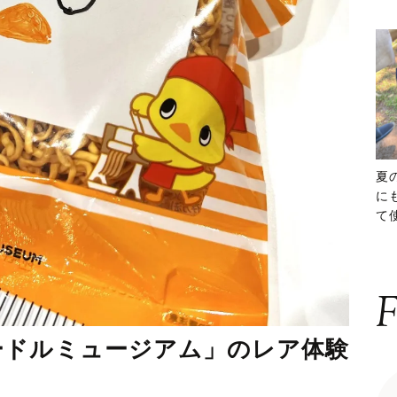
夏
に
て
ッ
F
ードルミュージアム」のレア体験