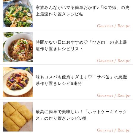
家族みんながハマる簡単おかず♪「ゆで卵」の史
上最速作り置きレシピ帖
Gourmet / Recipe
時間がない日におすすめ♡「ひき肉」の史上最
速作り置きレシピリスト
Gourmet / Recipe
味もコスパも優秀すぎます♡「サバ缶」の悪魔
系作り置きレシピ6連発
Gourmet / Recipe
最高に簡単で美味しい！「ホットケーキミック
ス」の作り置きレシピ5種
Gourmet / Recipe