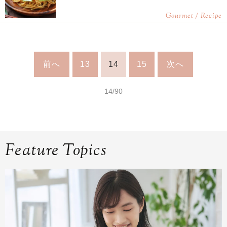
Gourmet / Recipe
前へ
13
14
15
次へ
14/90
Feature Topics