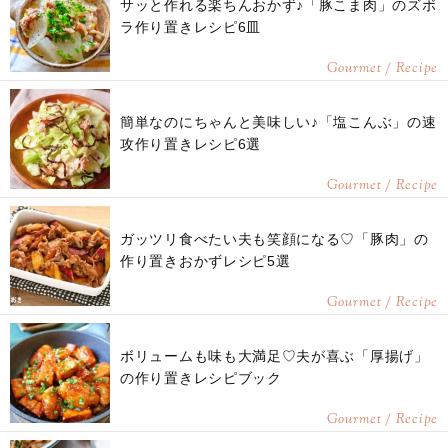
サッと作れる楽ちんおかず♪「豚こま肉」のズボ
ラ作り置きレシピ6皿
Gourmet / Recipe
簡単なのにちゃんと美味しい♪「塩こんぶ」の速
攻作り置きレシピ6選
Gourmet / Recipe
ガッツリ食べたい夫も笑顔になる♡「豚肉」の
作り置きおかずレシピ5選
Gourmet / Recipe
ボリュームも味も大満足♡夫が喜ぶ「厚揚げ」
の作り置きレシピブック
Gourmet / Recipe