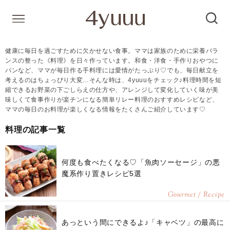
健康に毎日を過ごすために欠かせない食事。ママは家族のために栄養バラ
ンスの整った《料理》を日々作っています。和食・洋食・手作りおやつに
パンなど、ママが毎日作る手料理には愛情がたっぷり♡でも、毎日献立を
考えるのはちょっぴり大変…そんな時は、4yuuuをチェック♪料理時間を短
縮できるお野菜の下ごしらえの仕方や、アレンジして変化していく味が美
味しくて食事作りが楽チンになる簡単リレー料理のおすすめレシピなど、
ママの毎日のお料理が楽しくなる情報をたくさんご紹介しています♡
料理の記事一覧
何度も食べたくなる♡「魚肉ソーセージ」の悪
魔系作り置きレシピ5選
Gourmet / Recipe
あっという間にできるよ♪「キャベツ」の最高に