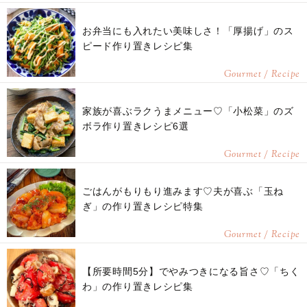
お弁当にも入れたい美味しさ！「厚揚げ」のス
ピード作り置きレシピ集
Gourmet / Recipe
家族が喜ぶラクうまメニュー♡「小松菜」のズ
ボラ作り置きレシピ6選
Gourmet / Recipe
ごはんがもりもり進みます♡夫が喜ぶ「玉ね
ぎ」の作り置きレシピ特集
Gourmet / Recipe
【所要時間5分】でやみつきになる旨さ♡「ちく
わ」の作り置きレシピ集