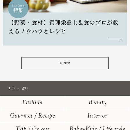
Feature
特集
【野菜・食材】管理栄養士＆食のプロが教
えるノウハウとレシピ
more
TOP
占い
Fashion
Beauty
Gourmet / Recipe
Interior
Trip / Go out
Baby
Kids / Life style
&