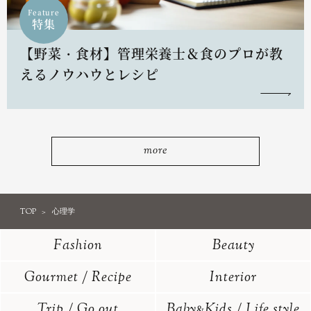
Feature
特集
【野菜・食材】管理栄養士＆食のプロが教
えるノウハウとレシピ
more
TOP
心理学
Fashion
Beauty
Gourmet / Recipe
Interior
Trip / Go out
Baby
Kids / Life style
&