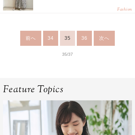
Fashion
前へ
34
35
36
次へ
35/37
Feature Topics