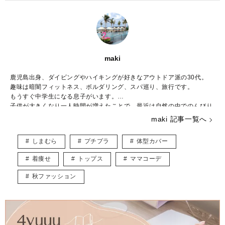
maki
鹿児島出身、ダイビングやハイキングが好きなアウトドア派の30代。
趣味は暗闇フィットネス、ボルダリング、スパ巡り、旅行です。
もうすぐ中学生になる息子がいます。
子供が大きくなり一人時間が増えたことで、最近は自然の中でのんびり
と過ごすことが増えました。
maki 記事一覧へ
好きなブランドはBCBG MAXAZRIA、ZARAでシーンに合わせて様々な
ファッションを楽しんでいます。
しまむら
プチプラ
体型カバー
こちらでは主にUNIQLOやGU、しまむらなどのプチプラアイテムを取
り入れたトレンド記事を紹介していきます。
着痩せ
トップス
ママコーデ
宜しくお願いします。
秋ファッション