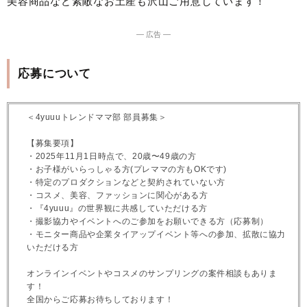
美容商品など素敵なお土産も沢山ご用意しています！
― 広告 ―
応募について
＜4yuuuトレンドママ部 部員募集＞
【募集要項】
・2025年11月1日時点で、20歳〜49歳の方
・お子様がいらっしゃる方(プレママの方もOKです)
・特定のプロダクションなどと契約されていない方
・コスメ、美容、ファッションに関心がある方
・『4yuuu』の世界観に共感していただける方
・撮影協力やイベントへのご参加をお願いできる方（応募制）
・モニター商品や企業タイアップイベント等への参加、拡散に協力
いただける方
オンラインイベントやコスメのサンプリングの案件相談もありま
す！
全国からご応募お待ちしております！