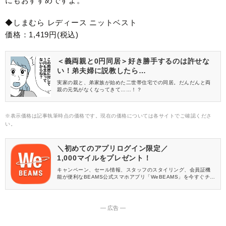
にもおすすめですよ。
◆しまむら レディース ニットベスト
価格：1,419円(税込)
＜義両親と0円同居＞好き勝手するのは許せな
い！弟夫婦に説教したら…
実家の親と、弟家族が始めた二世帯住宅での同居。だんだんと両
親の元気がなくなってきて……！？
※表示価格は記事執筆時点の価格です。現在の価格については各サイトでご確認くださ
い。
＼初めてのアプリログイン限定／
1,000マイルをプレゼント！
キャンペーン、セール情報、スタッフのスタイリング、会員証機
能が便利なBEAMS公式スマホアプリ「WeBEAMS」を今すぐチェ
ック♪
― 広告 ―