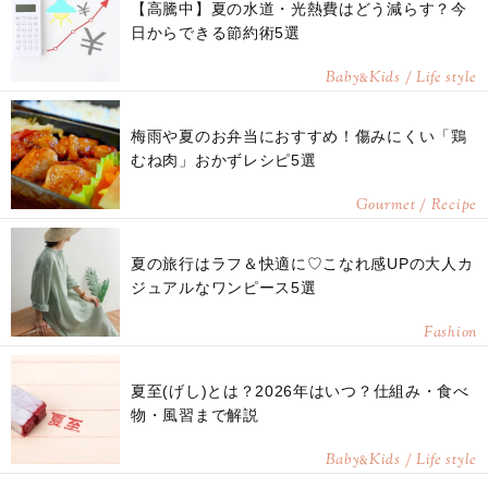
【高騰中】夏の水道・光熱費はどう減らす？今
日からできる節約術5選
Baby
Kids / Life style
&
梅雨や夏のお弁当におすすめ！傷みにくい「鶏
むね肉」おかずレシピ5選
Gourmet / Recipe
夏の旅行はラフ＆快適に♡こなれ感UPの大人カ
ジュアルなワンピース5選
Fashion
夏至(げし)とは？2026年はいつ？仕組み・食べ
物・風習まで解説
Baby
Kids / Life style
&