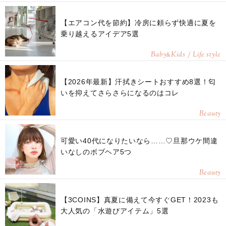
【エアコン代を節約】冷房に頼らず快適に夏を
乗り越えるアイデア5選
Baby
Kids / Life style
&
【2026年最新】汗拭きシートおすすめ8選！匂
いを抑えてさらさらになるのはコレ
Beauty
可愛い40代になりたいなら……♡旦那ウケ間違
いなしのボブヘア5つ
Beauty
【3COINS】真夏に備えて今すぐGET！2023も
大人気の「水遊びアイテム」5選