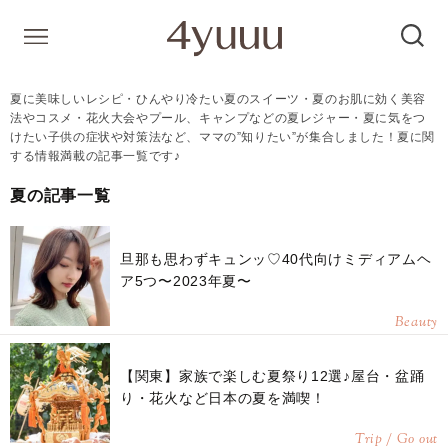
夏に美味しいレシピ・ひんやり冷たい夏のスイーツ・夏のお肌に効く美容
法やコスメ・花火大会やプール、キャンプなどの夏レジャー・夏に気をつ
けたい子供の症状や対策法など、ママの”知りたい”が集合しました！夏に関
する情報満載の記事一覧です♪
夏の記事一覧
旦那も思わずキュンッ♡40代向けミディアムヘ
ア5つ〜2023年夏〜
Beauty
【関東】家族で楽しむ夏祭り12選♪屋台・盆踊
り・花火など日本の夏を満喫！
Trip / Go out