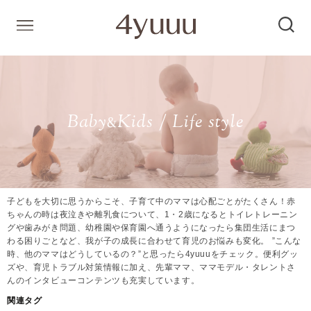
Baby
Kids / Life style
&
子どもを大切に思うからこそ、子育て中のママは心配ごとがたくさん！赤
ちゃんの時は夜泣きや離乳食について、1・2歳になるとトイレトレーニン
グや歯みがき問題、幼稚園や保育園へ通うようになったら集団生活にまつ
わる困りごとなど、我が子の成長に合わせて育児のお悩みも変化。 ”こんな
時、他のママはどうしているの？”と思ったら4yuuuをチェック。便利グッ
ズや、育児トラブル対策情報に加え、先輩ママ、ママモデル・タレントさ
んのインタビューコンテンツも充実しています。
関連タグ