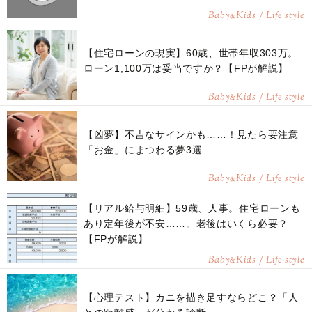
Baby
Kids / Life style
&
【住宅ローンの現実】60歳、世帯年収303万。
ローン1,100万は妥当ですか？【FPが解説】
Baby
Kids / Life style
&
【凶夢】不吉なサインかも……！見たら要注意
「お金」にまつわる夢3選
Baby
Kids / Life style
&
【リアル給与明細】59歳、人事。住宅ローンも
あり定年後が不安……。老後はいくら必要？
【FPが解説】
Baby
Kids / Life style
&
【心理テスト】カニを描き足すならどこ？「人