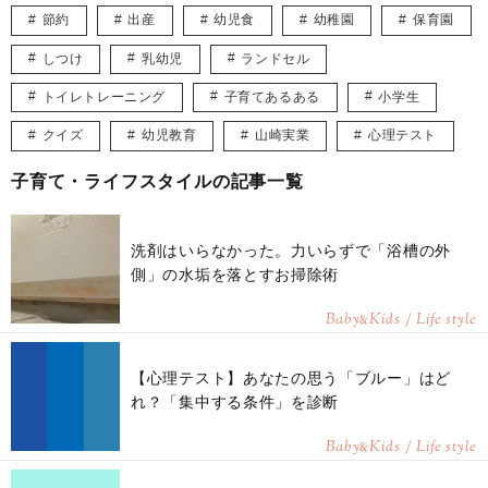
節約
出産
幼児食
幼稚園
保育園
しつけ
乳幼児
ランドセル
トイレトレーニング
子育てあるある
小学生
クイズ
幼児教育
山崎実業
心理テスト
子育て・ライフスタイルの記事一覧
洗剤はいらなかった。力いらずで「浴槽の外
側」の水垢を落とすお掃除術
Baby
Kids / Life style
&
【心理テスト】あなたの思う「ブルー」はど
れ？「集中する条件」を診断
Baby
Kids / Life style
&