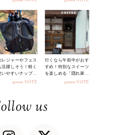
4yuuu NOTE
4yuuu NOTE
のレジャーやフェス
行くなら午前中がおす
も活躍しそう！軽く
すめ！特別なスイーツ
使いやすいナップサ
を楽しめる「隠れ家カ
ク
フェ」
4yuuu NOTE
4yuuu NOTE
ollow us