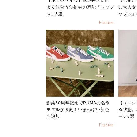
【小さいサイズ】低身長さんに
【しまむ
よく似合う♡初春の万能「トップ
む大人女
ス」5選
ップス」
Fashion
創業50周年記念でPUMAの名作
【ユニク
モデルが復刻！いまっぽい新色
双状態。
も追加
ーデ5選
Fashion