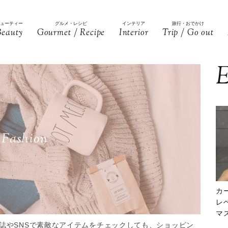
ビューティー
グルメ・レシピ
インテリア
旅行・おでかけ
Beauty
Gourmet / Recipe
Interior
Trip / Go out
E
Fashion
カ
レ
マ
下
誌やSNSで素敵なアイテムをチェックしても、ショッピン