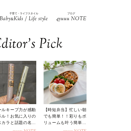
子育て・ライフスタイル
ブログ
Baby
Kids / Life style
4yuuu NOTE
&
ditor’s Pick
ールキープ力が感動
【時短弁当】忙しい朝
ベル！お気に入りの
でも簡単！！彩りもボ
スカラと話題の名品
リュームも叶う簡単そ
地
ぼろ弁当！