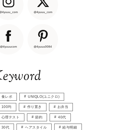
@4yuuu_com
@4yuuu_com
@4yuuucom
@4yuuu0084
eyword
食レポ
UNIQLO(ユニクロ)
100均
作り置き
お弁当
心理テスト
節約
40代
30代
ヘアスタイル
給与明細