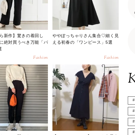
ら新作】驚きの着回し
ややぽっちゃりさん集合♡細く見
に絶対買うべき万能「パ
える初春の「ワンピース」5選
選
Fashion
Fashion
K