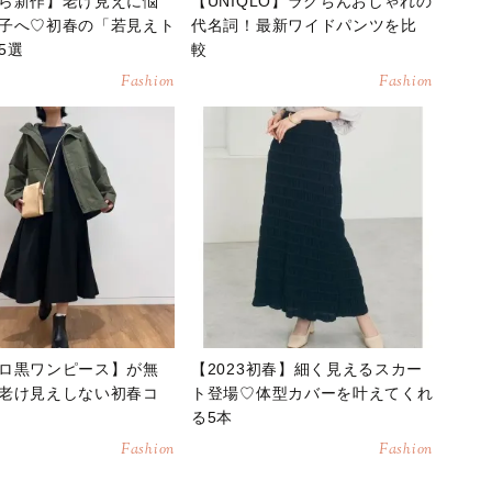
ら新作】老け見えに悩
【UNIQLO】ラクちんおしゃれの
子へ♡初春の「若見えト
代名詞！最新ワイドパンツを比
5選
較
Fashion
Fashion
ロ黒ワンピース】が無
【2023初春】細く見えるスカー
老け見えしない初春コ
ト登場♡体型カバーを叶えてくれ
る5本
Fashion
Fashion