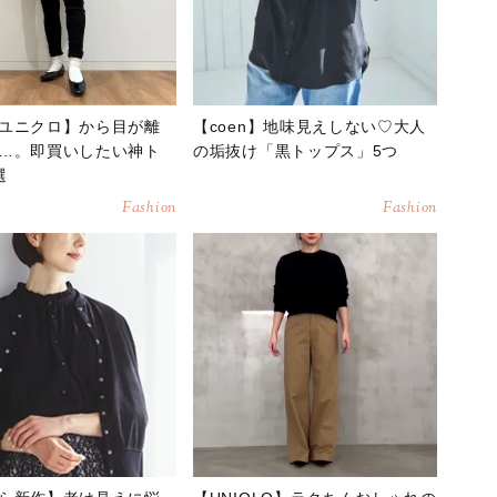
ユニクロ】から目が離
【coen】地味見えしない♡大人
…。即買いしたい神ト
の垢抜け「黒トップス」5つ
選
Fashion
Fashion