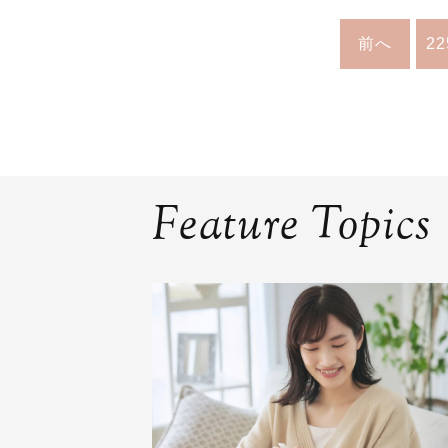
前へ
22
Feature Topics