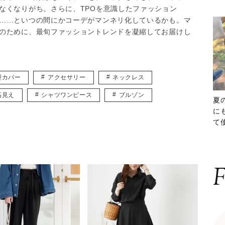
なくなりがち。さらに、TPOを意識したファッション
……といつの間にかコーデがマンネリ化しているかも。マ
のために、最旬ファッショントレンドを凝縮してお届けし
型カバー
アクセサリー
ネックレス
高見え
シャツワンピース
ブルゾン
夏
に
て
ッ
F