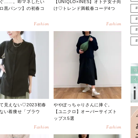
ぐ……。即マネしたい
【UNIQLO×INES】オトナ女子向
ロ黒パンツ】の初春コ
け♡トレンド満載春コーデ4つ
Fashion
Fashion
て見えない♡2023初春
ややぽっちゃりさんに捧ぐ。
ない着痩せ「ブラウ
【ユニクロ】オーバーサイズト
ップス5選
Fashion
Fashion