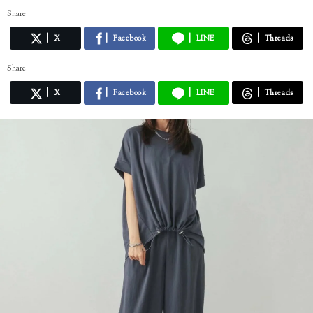
Share
X
Facebook
LINE
Threads
Share
X
Facebook
LINE
Threads