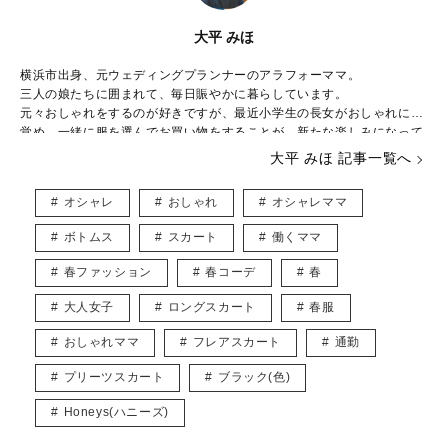
大平 みほ
横浜市出身、元ウェディングプランナーのアラフォーママ。
三人の娘たちに囲まれて、毎日賑やかに暮らしています。
元々おしゃれをするのが好きですが、最近小学生の長女がおしゃれに目
覚め、一緒に服を選んでお買い物をすることが、新たな楽しみになって
きました。
大平 みほ 記事一覧へ
下の娘たちはおしゃれより遊びたい盛り！シーズン毎に子供が楽しめる
イベントを考え、全力で楽しんでいます。
オシャレ
おしゃれ
オシャレママ
やりたいことがたくさんありすぎて、毎日時間が足りないのがちょっと
した悩み。
ボトムス
スカート
働くママ
ベビーマッサージ、ベビーヨガの資格持っています。
春ファッション
春コーデ
春
育児をしながら、多くのママが楽しめるような記事をお届けできたらと
思っています。
大人女子
ロングスカート
春服
おしゃれママ
フレアスカート
通勤
プリーツスカート
ブラック(色)
Honeys(ハニーズ)