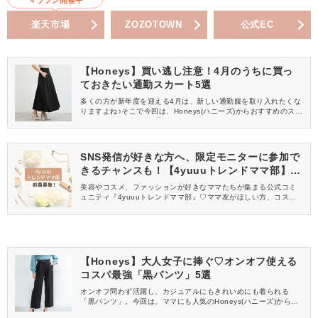
楽天市場
ZOZOTOWN
公式EC
【Honeys】買い逃し注意！4月のうちに買っ
ておきたい通勤スカート5選
多くの方が新年度を迎える4月は、新しい通勤服を取り入れたくな
りますよね♪そこで今回は、Honeys(ハニーズ)からおすすめのスカ
ートをピックアップ！通勤コーデの幅が広がるので、ぜひチェッ
クしてくださいね。
SNS発信が好きな方へ、限定モニターに参加で
きるチャンスも！【4yuuuトレンドママ部】部
員募集中
美容やコスメ、ファッションが好きなママたちが集まる公式コミ
ュニティ『4yuuuトレンドママ部』♡ママ友がほしい方、コスメサ
ンプルをお試ししてくれる方、美容やママ向けの情報を一緒に発
信してくれる方を募集しています！
【Honeys】大人女子に捧ぐ♡オンオフ使える
コスパ最強「黒パンツ」5選
オンオフ問わず活躍し、カジュアルにもきれいめにも着られる
「黒パンツ」。今回は、ママにも人気のHoneys(ハニーズ)から、
大人女子におすすめの黒パンツをご紹介します！シルエットによ