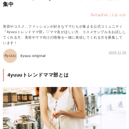
集中
Baby
Kids / Life style
&
美容やコスメ、ファッションが好きなママたちが集まる公式コミュニティ
『4yuuuトレンドママ部』♡ママ友がほしい方、コスメサンプルをお試しし
てくれる方、美容やママ向けの情報を一緒に発信してくれる方を募集して
います！
2025.11.20
4yuuu original
4yuuuトレンドママ部とは