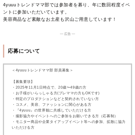
4yuuuトレンドママ部では参加者を募り、年に数回程度イベ
ントに参加いただいています。
美容商品など素敵なお土産も沢山ご用意しています！
― 広告 ―
応募について
＜4yuuuトレンドママ部 部員募集＞
【募集要項】
・2025年11月1日時点で、20歳〜49歳の方
・お子様がいらっしゃる方(プレママの方もOKです)
・特定のプロダクションなどと契約されていない方
・コスメ、美容、ファッションに関心がある方
・『4yuuu』の世界観に共感していただける方
・撮影協力やイベントへのご参加をお願いできる方（応募制）
・モニター商品や企業タイアップイベント等への参加、拡散に協力
いただける方