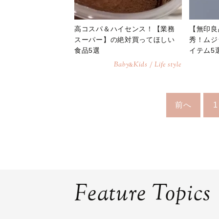
高コスパ＆ハイセンス！【業務
【無印良
スーパー】の絶対買ってほしい
秀！ムジ
食品5選
イテム5
Baby
Kids / Life style
&
前へ
1
Feature Topics