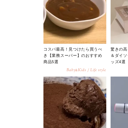
コスパ最高！見つけたら買うべ
驚きの高
き【業務スーパー】のおすすめ
＆ダイソ
商品5選
ッズ4選
Baby
Kids / Life style
&