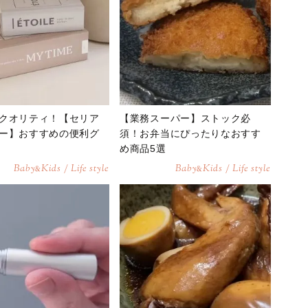
クオリティ！【セリア
【業務スーパー】ストック必
ー】おすすめの便利グ
須！お弁当にぴったりなおすす
め商品5選
Baby
Kids / Life style
Baby
Kids / Life style
&
&