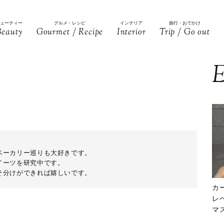
ビューティー
グルメ・レシピ
インテリア
旅行・おでかけ
Beauty
Gourmet / Recipe
Interior
Trip / Go out
E
ベーカリー巡りも大好きです。
イーツを研究中です。
そ分けができれば嬉しいです。
カ
レ
マ
下