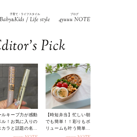
子育て・ライフスタイル
ブログ
Baby
Kids / Life style
4yuuu NOTE
&
ditor’s Pick
ールキープ力が感動
【時短弁当】忙しい朝
ベル！お気に入りの
でも簡単！！彩りもボ
スカラと話題の名品
リュームも叶う簡単そ
地
ぼろ弁当！