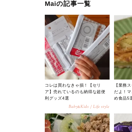
Maiの記事一覧
コレは買わなきゃ損！【セリ
【業務ス
ア】売れているのも納得な超便
だよ！マ
利グッズ4選
め食品5
Baby
Kids / Life style
&