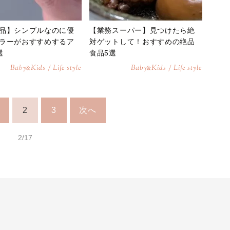
品】シンプルなのに優
【業務スーパー】見つけたら絶
ラーがおすすめするア
対ゲットして！おすすめの絶品
選
食品5選
Baby
Kids / Life style
Baby
Kids / Life style
&
&
2
3
次へ
2/17