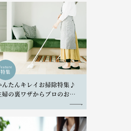
Feature
特集
かんたんキレイお掃除特集♪
主婦の裏ワザからプロのお掃
除術まで