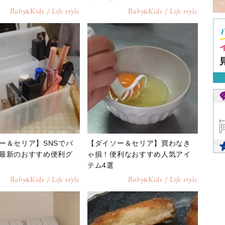
Baby
Kids / Life style
Baby
Kids / Life style
&
&
ー＆セリア】SNSでバ
【ダイソー＆セリア】買わなき
最新のおすすめ便利グ
ゃ損！便利なおすすめ人気アイ
テム4選
Baby
Kids / Life style
Baby
Kids / Life style
&
&