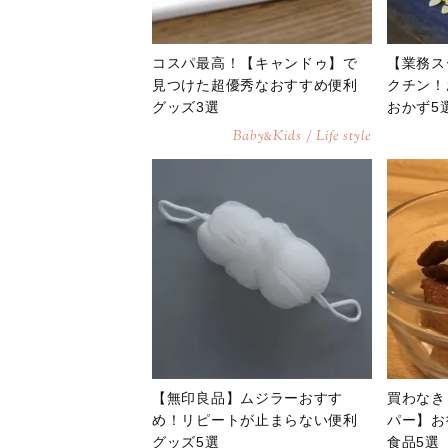
コスパ最高！【キャンドゥ】で
【業務ス
見つけた超優秀なおすすめ便利
クチン！
グッズ3選
おかず5
Baby
Kids / Life style
&
【無印良品】ムジラーおすす
買わなき
め！リピートが止まらない便利
パー】お
グッズ5選
食品5選