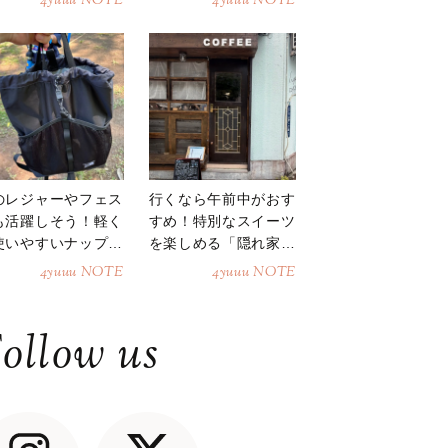
4yuuu NOTE
4yuuu NOTE
のレジャーやフェス
行くなら午前中がおす
も活躍しそう！軽く
すめ！特別なスイーツ
使いやすいナップサ
を楽しめる「隠れ家カ
ク
フェ」
4yuuu NOTE
4yuuu NOTE
ollow us