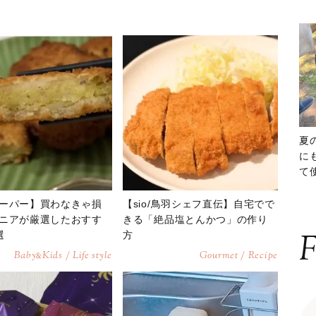
夏
に
て
ッ
ーパー】買わなきゃ損
【sio/鳥羽シェフ直伝】自宅でで
ニアが厳選したおすす
きる「絶品塩とんかつ」の作り
F
選
方
Baby
Kids / Life style
Gourmet / Recipe
&