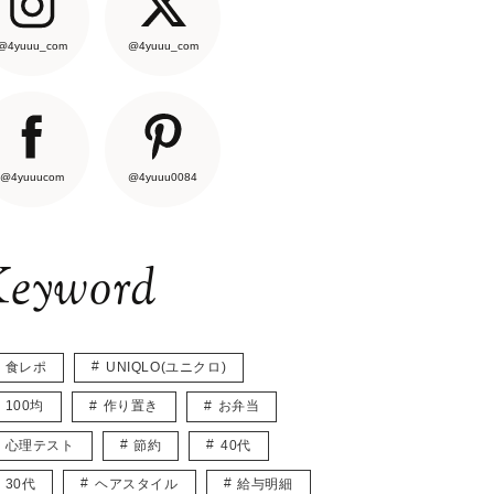
@4yuuu_com
@4yuuu_com
@4yuuucom
@4yuuu0084
eyword
食レポ
UNIQLO(ユニクロ)
100均
作り置き
お弁当
心理テスト
節約
40代
30代
ヘアスタイル
給与明細