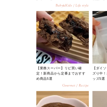
Baby
Kids / Life style
&
【業務スーパー】リピ買い確
【ダイソ
定！新商品から定番までおすす
ズり中！
め商品5選
ッズ5選
Gourmet / Recipe