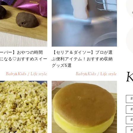
ーパー】おやつの時間
【セリア＆ダイソー】プロが選
になる♡おすすめスイー
ぶ便利アイテム！おすすめ収納
グッズ5選
K
Baby
Kids / Life style
Baby
Kids / Life style
&
&