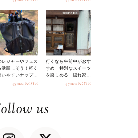
4yuuu NOTE
4yuuu NOTE
のレジャーやフェス
行くなら午前中がおす
も活躍しそう！軽く
すめ！特別なスイーツ
使いやすいナップサ
を楽しめる「隠れ家カ
ク
フェ」
4yuuu NOTE
4yuuu NOTE
ollow us