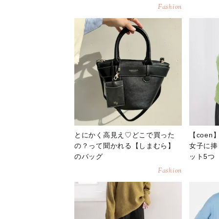
Fashion
とにかく高見え♡どこで買った
【coe
の？って聞かれる【しまむら】
女子に捧
のバッグ
ット5つ
Fashion