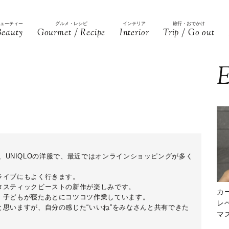
ビューティー
グルメ・レシピ
インテリア
旅行・おでかけ
Beauty
Gourmet / Recipe
Interior
Trip / Go out
E
SIS、UNIQLOの洋服で、最近ではオンラインショッピングが多く
ライブにもよく行きます。
タスティックビーストの新作が楽しみです。
カ
、子どもが寝たあとにコツコツ作業しています。
レ
思いますが、自分の感じた“いいね”をみなさんと共有できた
マ
下