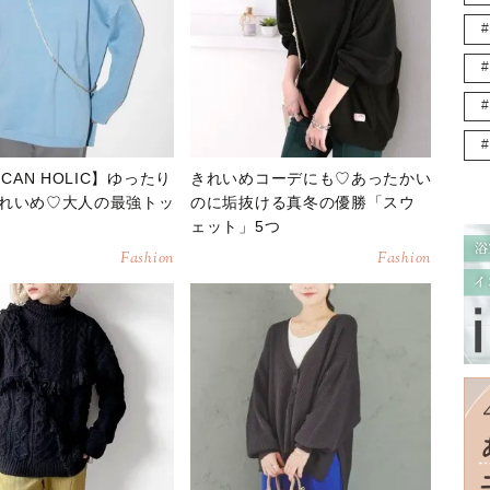
ICAN HOLIC】ゆったり
きれいめコーデにも♡あったかい
れいめ♡大人の最強トッ
のに垢抜ける真冬の優勝「スウ
ェット」5つ
Fashion
Fashion