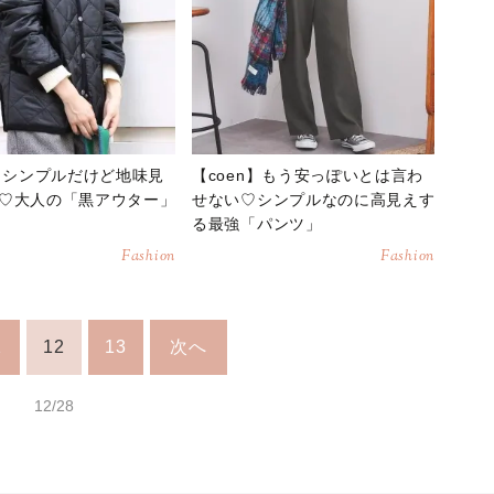
n】シンプルだけど地味見
【coen】もう安っぽいとは言わ
♡大人の「黒アウター」
せない♡シンプルなのに高見えす
る最強「パンツ」
Fashion
Fashion
1
12
13
次へ
12/28