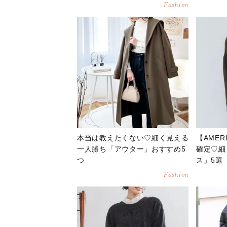
Fashion
本当は教えたくない♡細く見える
【AMER
一人勝ち「アウター」おすすめ5
確定♡細
つ
ス」5選
Fashion