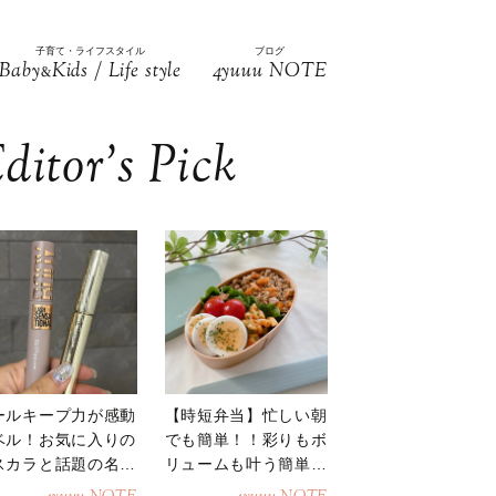
子育て・ライフスタイル
ブログ
Baby
Kids / Life style
4yuuu NOTE
&
ditor’s Pick
ールキープ力が感動
【時短弁当】忙しい朝
ベル！お気に入りの
でも簡単！！彩りもボ
スカラと話題の名品
リュームも叶う簡単そ
地
ぼろ弁当！