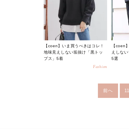
【coen】いま買うべきはコレ！
【coe
地味見えしない垢抜け「黒トッ
えしない
プス」5着
5選
Fashion
前へ
1