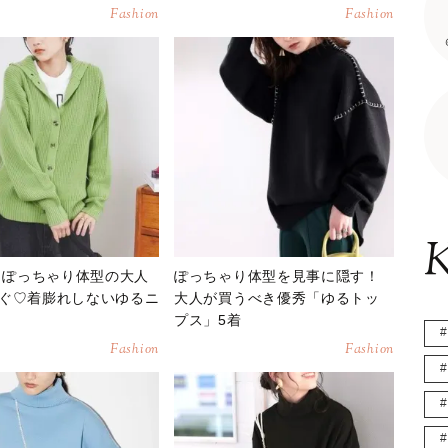
Fashion
Fashion
K
n】ぽっちゃり体型の大人
ぽっちゃり体型を見事に隠す！
ぐ♡着膨れしないゆるニ
大人が買うべき優秀「ゆるトッ
プス」5着
Fashion
Fashion