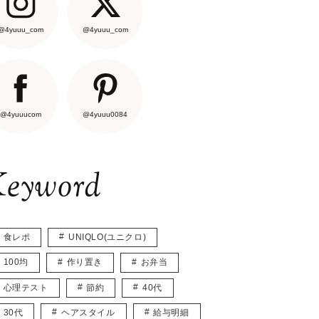
@4yuuu_com
@4yuuu_com
@4yuuucom
@4yuuu0084
eyword
食レポ
UNIQLO(ユニクロ)
100均
作り置き
お弁当
心理テスト
節約
40代
30代
ヘアスタイル
給与明細