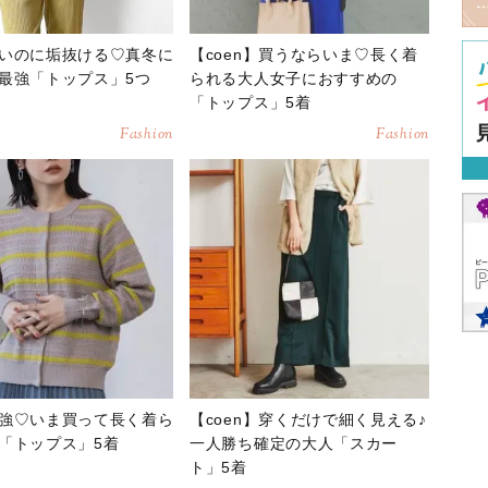
いのに垢抜ける♡真冬に
【coen】買うならいま♡長く着
最強「トップス」5つ
られる大人女子におすすめの
「トップス」5着
Fashion
Fashion
強♡いま買って長く着ら
【coen】穿くだけで細く見える♪
「トップス」5着
一人勝ち確定の大人「スカー
ト」5着