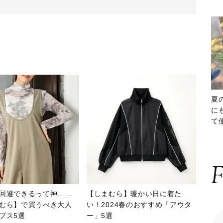
夏
に
て
ッ
F
回避できるって神……
【しまむら】暖かい日に着た
むら】で買うべき大人
い！2024春のおすすめ「アウタ
プス5選
ー」5選