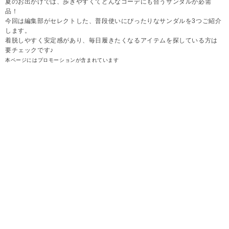
夏のお出かけでは、歩きやすくてどんなコーデにも合うサンダルが必需
品！
今回は編集部がセレクトした、普段使いにぴったりなサンダルを3つご紹介
します。
着脱しやすく安定感があり、毎日履きたくなるアイテムを探している方は
要チェックです♪
本ページにはプロモーションが含まれています
2026.08.06
sumire
【2026年夏】普段使いにぴったりなサンダル①ク
ロス ニット サンダル