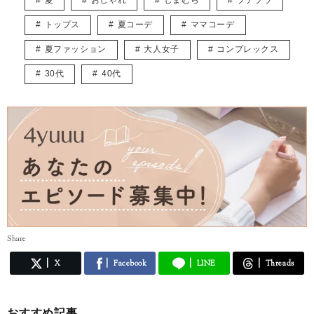
夏
おしゃれ
しまむら
プチプラ
コツ作業しています。
主にファッションの記事を書かせていただくと思いますが、自分の感じ
トップス
夏コーデ
ママコーデ
た“いいね”をみなさんと共有できたら嬉しいです。
よろしくお願いします。
夏ファッション
大人女子
コンプレックス
30代
40代
Share
X
Facebook
LINE
Threads
おすすめ記事