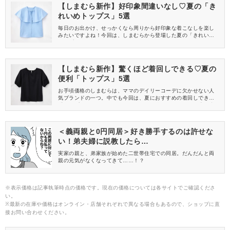
【しまむら新作】好印象間違いなし♡夏の「き
れいめトップス」5選
毎日のお出かけ、せっかくなら周りから好印象な着こなしを楽し
みたいですよね！今回は、しまむらから登場した夏の「きれいめ
トップス」をご紹介します。これさえあれば、万人ウケすること
間違いなしですよ♡
【しまむら新作】驚くほど着回しできる♡夏の
便利「トップス」5選
お手頃価格のしまむらは、ママのデイリーコーデに欠かせない人
気ブランドの一つ。中でも今回は、夏におすすめの着回しできる
「トップス」をご紹介します。コスパ最強のアイテムは見逃し注
意ですよ♡
＜義両親と0円同居＞好き勝手するのは許せな
い！弟夫婦に説教したら…
実家の親と、弟家族が始めた二世帯住宅での同居。だんだんと両
親の元気がなくなってきて……！？
※表示価格は記事執筆時点の価格です。現在の価格については各サイトでご確認くださ
い。
※最新の在庫や価格はオンライン・店舗それぞれで異なる場合もあるので、ショップに直
接お問い合わせください。