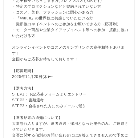
・お子様がいらっしゃる方(プレママの方もOKです)
・特定のプロダクションなどと契約されていない方
・コスメ、美容、ファッションに関心がある方
・『4yuuu』の世界観に共感していただける方
・撮影協力やイベントへのご参加をお願いできる方（応募制）
・モニター商品や企業タイアップイベント等への参加、拡散に協力
いただける方
オンラインイベントやコスメのサンプリングの案件相談もありま
す！
全国からご応募お待ちしております！
【応募期間】
2025年11月20日(木)〜
【選考方法】
STEP1：下記応募フォームよりエントリー
STEP2：書類選考
STEP3：合格された方にのみメールで通知
【選考結果の通知について】
大変恐れ入りますが、選考通過・採用となった場合のみ、ご連絡さ
せていただきます。
合否に関する個別のお問い合わせにはお答えできませんので予めご