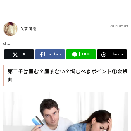
2019.05.09
矢萩 可南
Share
X
Facebook
LINE
Threads
第二子は産む？産まない？悩むべきポイント①金銭
面