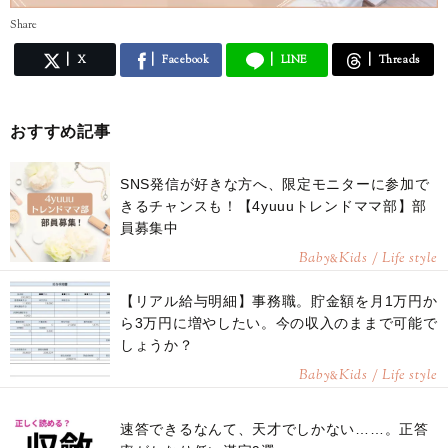
Share
X
Facebook
LINE
Threads
おすすめ記事
SNS発信が好きな方へ、限定モニターに参加で
きるチャンスも！【4yuuuトレンドママ部】部
員募集中
Baby
Kids / Life style
&
【リアル給与明細】事務職。貯金額を月1万円か
ら3万円に増やしたい。今の収入のままで可能で
しょうか？
Baby
Kids / Life style
&
速答できるなんて、天才でしかない……。正答