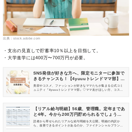
出典：stock.adobe.com
・支出の見直しで貯蓄率10％以上を目指して。
・大学進学には400万〜700万円が必要。
SNS発信が好きな方へ、限定モニターに参加で
きるチャンスも！【4yuuuトレンドママ部】部
員募集中
美容やコスメ、ファッションが好きなママたちが集まる公式コミ
ュニティ『4yuuuトレンドママ部』♡ママ友がほしい方、コスメサ
ンプルをお試ししてくれる方、美容やママ向けの情報を一緒に発
信してくれる方を募集しています！
【リアル給与明細】56歳、管理職。定年まであ
と4年。今から200万円貯められるでしょう
か……？
読者から寄せられたリアルな給与明細を大公開。明細の内訳か
ら、改善できるポイントがあるのか、ファイナンシャルプランナ
ーが解説します。【56歳 管理職】