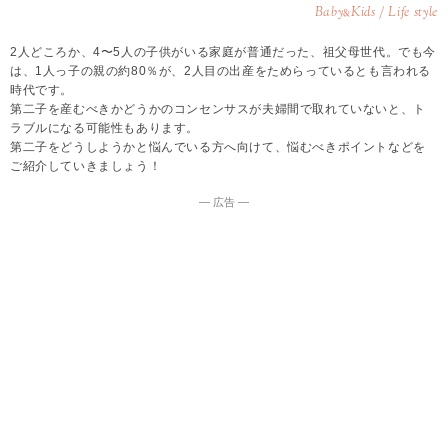
Baby
Kids / Life style
&
2人どころか、4〜5人の子供がいる家庭が普通だった、祖父母世代。でも今
は、1人っ子の親の約80％が、2人目の出産をためらっているとも言われる
時代です。
第二子を産むべきかどうかのコンセンサスが夫婦間で取れていないと、ト
ラブルになる可能性もあります。
第二子をどうしようかと悩んでいる方へ向けて、悩むべきポイントなどを
ご紹介していきましょう！
― 広告 ―