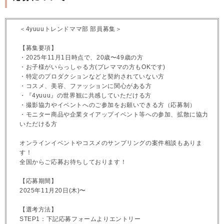
＜4yuuuトレンドママ部 部員募集＞
【募集要項】
・2025年11月1日時点で、20歳〜49歳の方
・お子様がいらっしゃる方(プレママの方もOKです)
・特定のプロダクションなどと契約されていない方
・コスメ、美容、ファッションに関心がある方
・『4yuuu』の世界観に共感していただける方
・撮影協力やイベントへのご参加をお願いできる方（応募制）
・モニター商品や企業タイアップイベント等への参加、拡散に協力
いただける方
オンラインイベントやコスメのサンプリングの案件相談もありま
す！
全国からご応募お待ちしております！
【応募期間】
2025年11月20日(木)〜
【選考方法】
STEP1：下記応募フォームよりエントリー