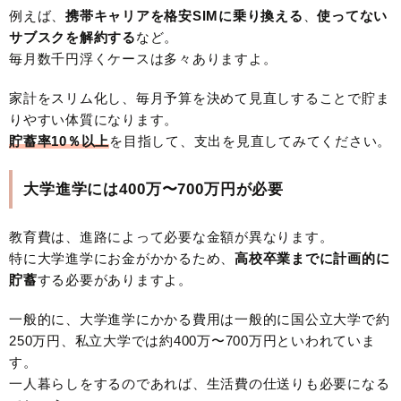
例えば、
携帯キャリアを格安SIMに乗り換える
、
使ってない
サブスクを解約する
など。
毎月数千円浮くケースは多々ありますよ。
家計をスリム化し、毎月予算を決めて見直しすることで貯ま
りやすい体質になります。
貯蓄率10％以上
を目指して、支出を見直してみてください。
大学進学には400万〜700万円が必要
教育費は、進路によって必要な金額が異なります。
特に大学進学にお金がかかるため、
高校卒業までに計画的に
貯蓄
する必要がありますよ。
一般的に、大学進学にかかる費用は一般的に国公立大学で約
250万円、私立大学では約400万〜700万円といわれていま
す。
一人暮らしをするのであれば、生活費の仕送りも必要になる