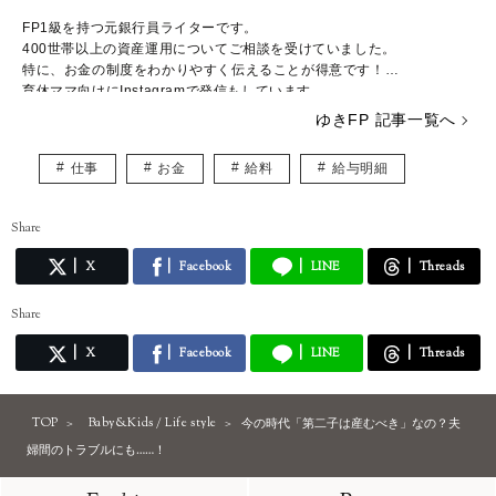
FP1級を持つ元銀行員ライターです。
400世帯以上の資産運用についてご相談を受けていました。
特に、お金の制度をわかりやすく伝えることが得意です！
育休ママ向けにInstagramで発信もしています。
https://www.instagram.com/chanyuki_money
ゆきFP 記事一覧へ
仕事
お金
給料
給与明細
Share
X
Facebook
LINE
Threads
Share
X
Facebook
LINE
Threads
TOP
Baby&Kids / Life style
今の時代「第二子は産むべき」なの？夫
婦間のトラブルにも……！