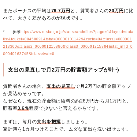
またボーナスの平均は
79.7万円
と、質問者さんの
20万円
に比
べて、大きく差があるのが現状です。
*……参考
https://www.e-stat.go.jp/stat-search/files?page=1&layout=data
list&toukei=00450091&tstat=000001011429&cycle=0&tclass1=000001
213360&tclass2=000001215880&tclass3=000001215884&stat_infid=0
00040163745&tclass4val=0
支出の見直しで月2万円の貯蓄額アップが叶う
質問者さんの場合、
支出の見直し
で月2万円の貯金額アップ
が見込めそうです。
なぜなら、現在の貯金額は給料の約28万円から月1万円と、
貯蓄率
3.6％
程度で少ないと言えるからです。
まずは、毎月の
支出を把握
しましょう。
家計簿を1カ月つけることで、ムダな支出を洗い出せます。