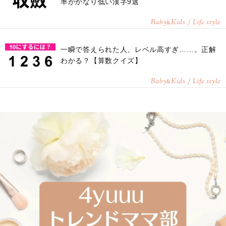
率がかなり低い漢字9選
Baby
Kids / Life style
&
一瞬で答えられた人、レベル高すぎ……。正解
わかる？【算数クイズ】
Baby
Kids / Life style
&