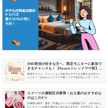
SNS発信が好きな方へ、限定モニターに参加で
きるチャンスも！【4yuuuトレンドママ部】部
員募集中
美容やコスメ、ファッションが好きなママたちが集まる公式コミ
ュニティ『4yuuuトレンドママ部』♡ママ友がほしい方、コスメサ
ンプルをお試ししてくれる方、美容やママ向けの情報を一緒に発
信してくれる方を募集しています！
スイーツの激戦区兵庫県！お土産のおすすめな
のはこの4つ
兵庫県の神戸・西宮・芦屋はスイーツの激戦区です。 おすすめし
たいスイーツは数え切れないほどありますが、その中から「お土