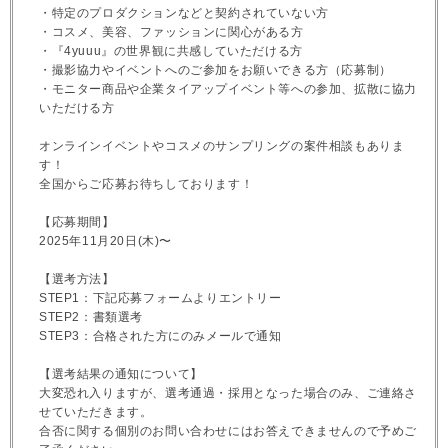
・特定のプロダクションなどと契約されていない方
・コスメ、美容、ファッションに関心がある方
・『4yuuu』の世界観に共感していただける方
・撮影協力やイベントへのご参加をお願いできる方（応募制）
・モニター商品や企業タイアップイベント等への参加、拡散に協力
いただける方
オンラインイベントやコスメのサンプリングの案件相談もありま
す！
全国からご応募お待ちしております！
【応募期間】
2025年11月20日(木)〜
【選考方法】
STEP1：下記応募フォームよりエントリー
STEP2：書類選考
STEP3：合格された方にのみメールで通知
【選考結果の通知について】
大変恐れ入りますが、選考通過・採用となった場合のみ、ご連絡さ
せていただきます。
合否に関する個別のお問い合わせにはお答えできませんので予めご