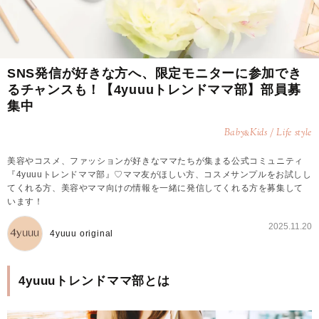
SNS発信が好きな方へ、限定モニターに参加でき
るチャンスも！【4yuuuトレンドママ部】部員募
集中
Baby
Kids / Life style
&
美容やコスメ、ファッションが好きなママたちが集まる公式コミュニティ
『4yuuuトレンドママ部』♡ママ友がほしい方、コスメサンプルをお試しし
てくれる方、美容やママ向けの情報を一緒に発信してくれる方を募集して
います！
2025.11.20
4yuuu original
4yuuuトレンドママ部とは