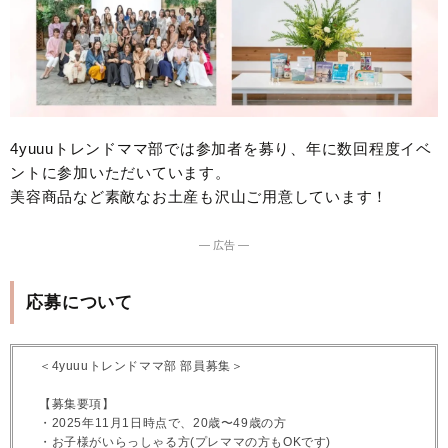
4yuuuトレンドママ部では参加者を募り、年に数回程度イベ
ントに参加いただいています。
美容商品など素敵なお土産も沢山ご用意しています！
― 広告 ―
応募について
＜4yuuuトレンドママ部 部員募集＞
【募集要項】
・2025年11月1日時点で、20歳〜49歳の方
・お子様がいらっしゃる方(プレママの方もOKです)