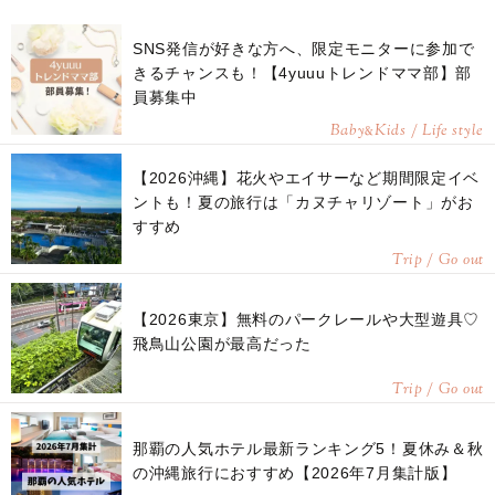
SNS発信が好きな方へ、限定モニターに参加で
きるチャンスも！【4yuuuトレンドママ部】部
員募集中
Baby
Kids / Life style
&
【2026沖縄】花火やエイサーなど期間限定イベ
ントも！夏の旅行は「カヌチャリゾート」がお
すすめ
Trip / Go out
【2026東京】無料のパークレールや大型遊具♡
飛鳥山公園が最高だった
Trip / Go out
那覇の人気ホテル最新ランキング5！夏休み＆秋
の沖縄旅行におすすめ【2026年7月集計版】