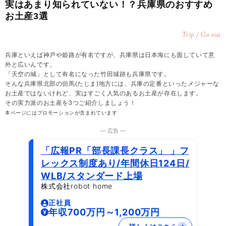
実はあまり知られていない！？兵庫県のおすすめ
お土産3選
Trip / Go out
兵庫といえば神戸や姫路が有名ですが、兵庫県は日本海にも面していて意
外と広いんです。
「天空の城」として有名になった竹田城跡も兵庫県です。
そんな兵庫県北部の但馬(たじま)地方には、兵庫の定番といったメジャーな
お土産ではないけれど、実はすごく人気のあるお土産が存在します。
その実力派のお土産を3つご紹介しましょう！
本ページにはプロモーションが含まれています
― 広告 ―
「広報PR「部長課長クラス」 」フ
レックス制度あり/年間休日124日/
WLB/スタンダード上場
株式会社robot home
正社員
年収700万円～1,200万円