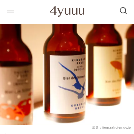
出典：item.rakuten.co.jp