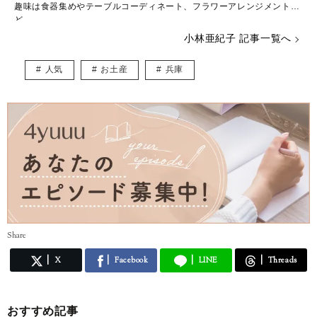
趣味は食器集めやテーブルコーディネート、フラワーアレンジメントな
ど。
季節や季節ごとのイベントに合わせて部屋・玄関・トイレなどの花やイ
小林亜紀子 記事一覧へ
ンテリアをコーディネートすることも好きです。
人気
お土産
兵庫
またコスメやファッションが大好きで、どんなファッションでも着こな
せるように体型維持には力を入れています。
Share
X
Facebook
LINE
Threads
おすすめ記事