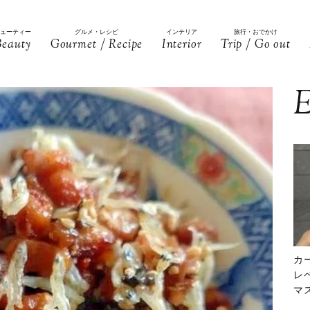
ビューティー
グルメ・レシピ
インテリア
旅行・おでかけ
Beauty
Gourmet / Recipe
Interior
Trip / Go out
E
カ
レ
マ
下