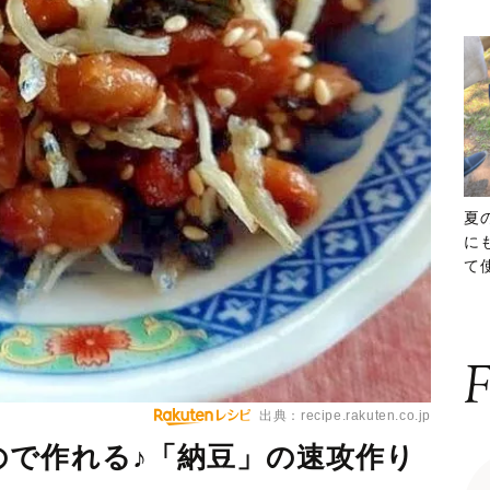
夏
に
て
ッ
F
出典：recipe.rakuten.co.jp
ので作れる♪「納豆」の速攻作り