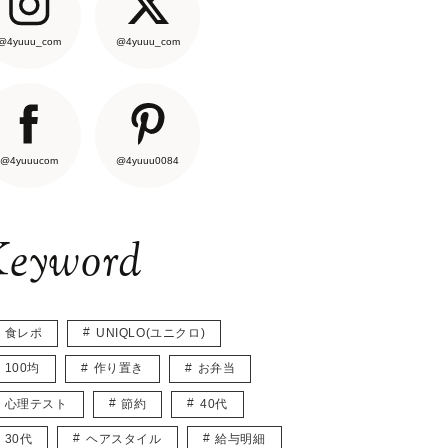
@4yuuu_com
@4yuuu_com
@4yuuucom
@4yuuu0084
eyword
食レポ
UNIQLO(ユニクロ)
100均
作り置き
お弁当
心理テスト
節約
40代
30代
ヘアスタイル
給与明細