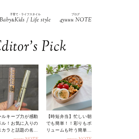
子育て・ライフスタイル
ブログ
Baby
Kids / Life style
4yuuu NOTE
&
ditor’s Pick
ールキープ力が感動
【時短弁当】忙しい朝
ベル！お気に入りの
でも簡単！！彩りもボ
スカラと話題の名品
リュームも叶う簡単そ
地
ぼろ弁当！