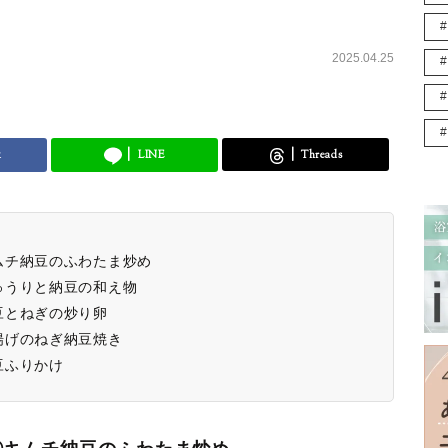
2025.04.25
k
LINE
Threads
ムチ納豆のふわたま炒め
ゅうりと納豆の和え物
豆とねぎの炒り卵
揚げのねぎ納豆焼き
豆ふりかけ