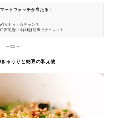
マートウォッチが当たる！
spire3がもらえるチャンス！
第2弾実施中♪詳細は記事でチェック！
― 広告 ―
②きゅうりと納豆の和え物