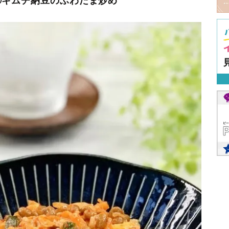
①キムチ納豆のふわたま炒め