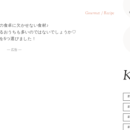
Gourmet / Recipe
の食卓に欠かせない食材♪
るおうちも多いのではないでしょうか♡
を5つ選びました！
― 広告 ―
K