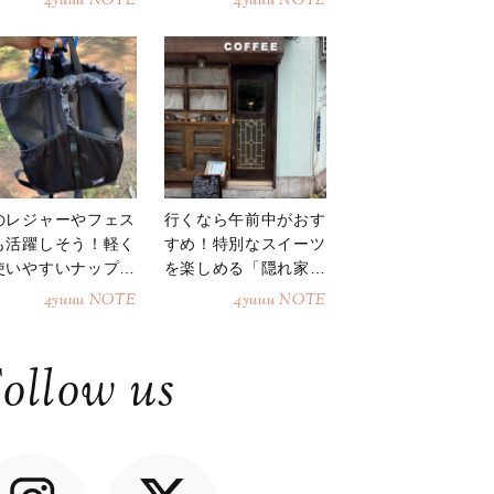
4yuuu NOTE
4yuuu NOTE
のレジャーやフェス
行くなら午前中がおす
も活躍しそう！軽く
すめ！特別なスイーツ
使いやすいナップサ
を楽しめる「隠れ家カ
ク
フェ」
4yuuu NOTE
4yuuu NOTE
ollow us