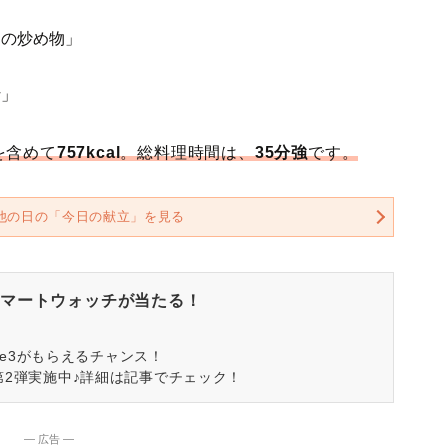
ラの炒め物」
汁」
を含めて
757kcal
。総料理時間は、
35分強
です。
他の日の「今日の献立」を見る
マートウォッチが当たる！
spire3がもらえるチャンス！
第2弾実施中♪詳細は記事でチェック！
― 広告 ―