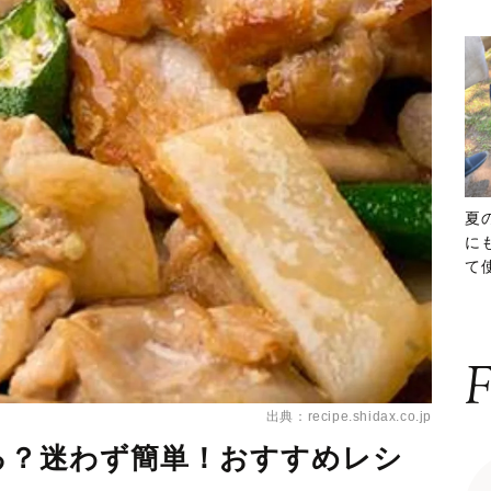
夏
に
て
ッ
F
出典：recipe.shidax.co.jp
る？迷わず簡単！おすすめレシ