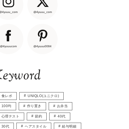
@4yuuu_com
@4yuuu_com
@4yuuucom
@4yuuu0084
eyword
食レポ
UNIQLO(ユニクロ)
100均
作り置き
お弁当
心理テスト
節約
40代
30代
ヘアスタイル
給与明細