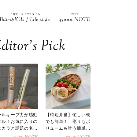
子育て・ライフスタイル
ブログ
Baby
Kids / Life style
4yuuu NOTE
&
ditor’s Pick
ールキープ力が感動
【時短弁当】忙しい朝
ベル！お気に入りの
でも簡単！！彩りもボ
スカラと話題の名品
リュームも叶う簡単そ
地
ぼろ弁当！