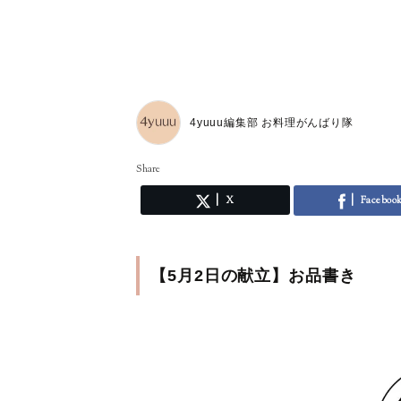
4yuuu編集部 お料理がんばり隊
Share
X
Faceboo
【5月2日の献立】お品書き