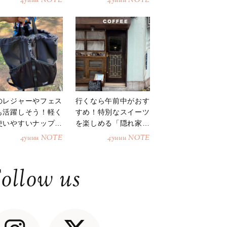
4yuuu NOTE
4yuuu NOTE
のレジャーやフェス
行くなら午前中がおす
も活躍しそう！軽く
すめ！特別なスイーツ
使いやすいナップサ
を楽しめる「隠れ家カ
ク
フェ」
4yuuu NOTE
4yuuu NOTE
ollow us