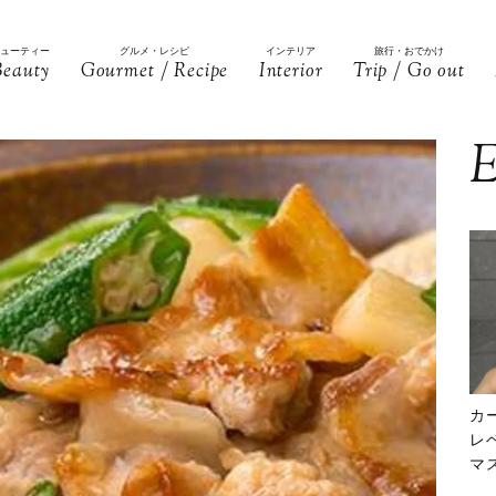
ビューティー
グルメ・レシピ
インテリア
旅行・おでかけ
Beauty
Gourmet / Recipe
Interior
Trip / Go out
E
カ
レ
マ
下