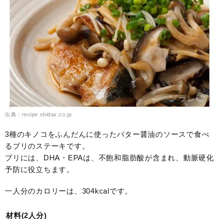
出典：recipe.shidax.co.jp
3種のキノコをふんだんに使ったバター醤油のソースで食べ
るブリのステーキです。
ブリには、DHA・EPAは、不飽和脂肪酸が含まれ、動脈硬化
予防に役立ちます。
一人分のカロリーは、304kcalです。
材料(2人分)