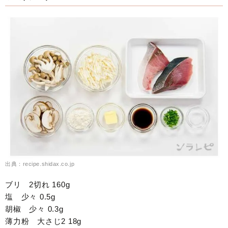
出典：recipe.shidax.co.jp
ブリ 2切れ 160g
塩 少々 0.5g
胡椒 少々 0.3g
薄力粉 大さじ2 18g