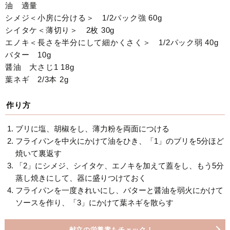
油 適量
シメジ＜小房に分ける＞ 1/2パック強 60g
シイタケ＜薄切り＞ 2枚 30g
エノキ＜長さを半分にして細かくさく＞ 1/2パック弱 40g
バター 10g
醤油 大さじ1 18g
葉ネギ 2/3本 2g
作り方
ブリに塩、胡椒をし、薄力粉を両面につける
フライパンを中火にかけて油をひき、「1」のブリを5分ほど
焼いて裏返す
「2」にシメジ、シイタケ、エノキを加えて蓋をし、もう5分
蒸し焼きにして、器に盛りつけておく
フライパンを一度きれいにし、バターと醤油を弱火にかけて
ソースを作り、「3」にかけて葉ネギを散らす
献立の栄養素もチェック！