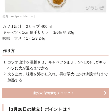
出典：recipe.shidax.co.jp
カツオ出汁 2カップ 400ml
キャベツ＜1cm幅千切り＞ 1/6個弱 80g
味噌 大さじ1・1/3 24g
作り方
カツオ出汁を沸騰させ、キャベツを加え、5〜10分ほどキャ
ベツに火が通るまで煮る
火を止め、味噌を溶かし入れ、再び弱火にかけ沸騰寸前まで
加熱する
献立の栄養素もチェック！
【3月26日の献立】ポイントは？