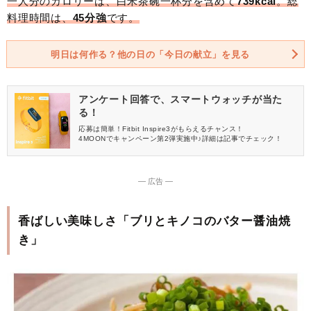
一人分のカロリーは、白米茶碗一杯分を含めて
739kcal
。総
料理時間は、
45分強
です。
明日は何作る？他の日の「今日の献立」を見る
アンケート回答で、スマートウォッチが当た
る！
応募は簡単！Fitbit Inspire3がもらえるチャンス！
4MOONでキャンペーン第2弾実施中♪詳細は記事でチェック！
― 広告 ―
香ばしい美味しさ「ブリとキノコのバター醤油焼
き」