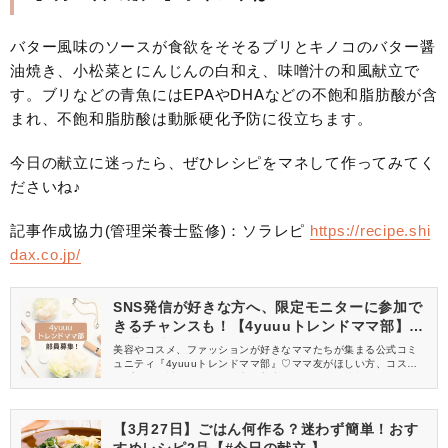
バター風味のソースが食欲をそそるブリとキノコのバター醤
油焼き、小松菜とにんじんの白和え、味噌汁の和風献立で
す。ブリなどの青魚にはEPAやDHAなどの不飽和脂肪酸が含
まれ、不飽和脂肪酸は動脈硬化予防に役立ちます。
今日の献立に迷ったら、ぜひレシピをマネして作ってみてく
ださいね♪
記事作成協力(管理栄養士監修)：ソラレピ
https://recipe.shi
dax.co.jp/
SNS発信が好きな方へ、限定モニターに参加で
きるチャンスも！【4yuuuトレンドママ部】部
員募集中
美容やコスメ、ファッションが好きなママたちが集まる公式コミ
ュニティ『4yuuuトレンドママ部』♡ママ友がほしい方、コスメサ
ンプルをお試ししてくれる方、美容やママ向けの情報を一緒に発
信してくれる方を募集しています！
【3月27日】ごはん何作る？迷わず簡単！おす