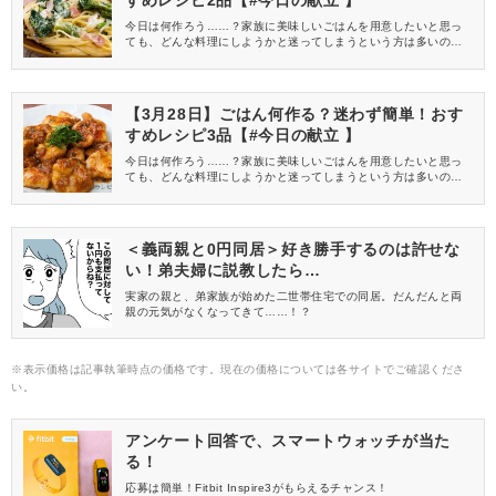
すめレシピ2品【#今日の献立 】
今日は何作ろう……？家族に美味しいごはんを用意したいと思っ
ても、どんな料理にしようかと迷ってしまうという方は多いので
は？そんなお悩みも即解決！レシピをマネするだけで簡単に作れ
て、迷わず今日の献立が決まるおすすめメニューをご紹介しま
す！カロリーや栄養バランスも考えた管理栄養士監修の組み合わ
せの「今日の献立」を参考にして、夕食を作ってみてくださいね♪
【3月28日】ごはん何作る？迷わず簡単！おす
すめレシピ3品【#今日の献立 】
今日は何作ろう……？家族に美味しいごはんを用意したいと思っ
ても、どんな料理にしようかと迷ってしまうという方は多いので
は？そんなお悩みも即解決！レシピをマネするだけで簡単に作れ
て、迷わず今日の献立が決まるおすすめメニューをご紹介しま
す！カロリーや栄養バランスも考えた管理栄養士監修の組み合わ
せの「今日の献立」を参考にして、夕食を作ってみてくださいね♪
＜義両親と0円同居＞好き勝手するのは許せな
い！弟夫婦に説教したら…
実家の親と、弟家族が始めた二世帯住宅での同居。だんだんと両
親の元気がなくなってきて……！？
※表示価格は記事執筆時点の価格です。現在の価格については各サイトでご確認くださ
い。
アンケート回答で、スマートウォッチが当た
る！
応募は簡単！Fitbit Inspire3がもらえるチャンス！