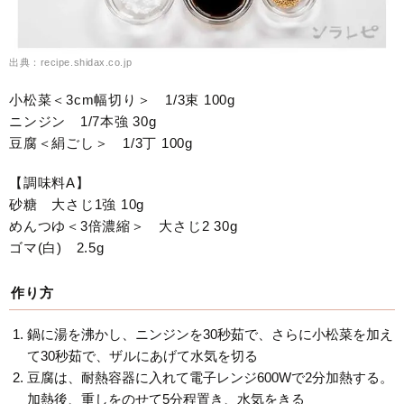
出典：recipe.shidax.co.jp
小松菜＜3cm幅切り＞ 1/3束 100g
ニンジン 1/7本強 30g
豆腐＜絹ごし＞ 1/3丁 100g
【調味料A】
砂糖 大さじ1強 10g
めんつゆ＜3倍濃縮＞ 大さじ2 30g
ゴマ(白) 2.5g
作り方
鍋に湯を沸かし、ニンジンを30秒茹で、さらに小松菜を加え
て30秒茹で、ザルにあげて水気を切る
豆腐は、耐熱容器に入れて電子レンジ600Wで2分加熱する。
加熱後、重しをのせて5分程置き、水気をきる