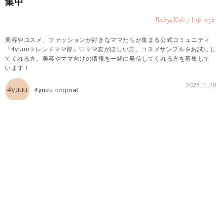
集中
Baby
Kids / Life style
&
美容やコスメ、ファッションが好きなママたちが集まる公式コミュニティ
『4yuuuトレンドママ部』♡ママ友がほしい方、コスメサンプルをお試しし
てくれる方、美容やママ向けの情報を一緒に発信してくれる方を募集して
います！
2025.11.20
4yuuu original
4yuuuトレンドママ部とは