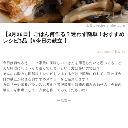
出典：recipe.shidax.co.jp
【3月26日】ごはん何作る？迷わず簡単！おすすめ
レシピ3品【#今日の献立 】
Gourmet / Recipe
今日は何作ろう……？家族に美味しいごはんを用意したいと思っても、ど
んな料理にしようかと迷ってしまうという方は多いのでは？
そんなお悩みも即解決！レシピをマネするだけで簡単に作れて、迷わず今
日の献立が決まるおすすめメニューをご紹介します！
カロリーや栄養バランスも考えた管理栄養士監修の組み合わせの「今日の
献立」を参考にして、夕食を作ってみてくださいね♪
― 広告 ―