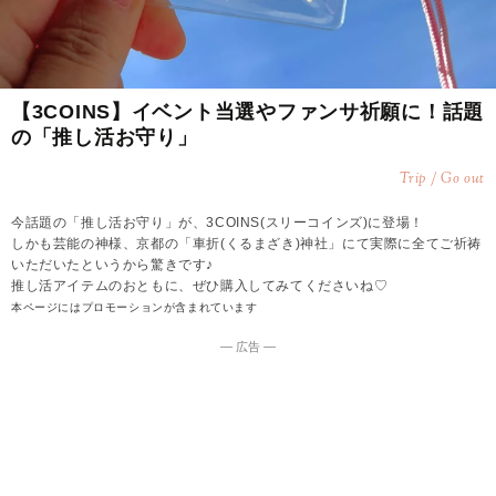
【3COINS】イベント当選やファンサ祈願に！話題
の「推し活お守り」
Trip / Go out
今話題の「推し活お守り」が、3COINS(スリーコインズ)に登場！
しかも芸能の神様、京都の「車折(くるまざき)神社」にて実際に全てご祈祷
いただいたというから驚きです♪
推し活アイテムのおともに、ぜひ購入してみてくださいね♡
本ページにはプロモーションが含まれています
― 広告 ―