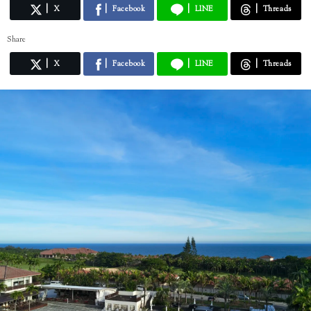
X
Facebook
LINE
Threads
Share
X
Facebook
LINE
Threads