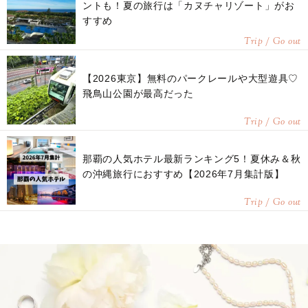
ントも！夏の旅行は「カヌチャリゾート」がお
すすめ
Trip / Go out
【2026東京】無料のパークレールや大型遊具♡
飛鳥山公園が最高だった
Trip / Go out
那覇の人気ホテル最新ランキング5！夏休み＆秋
の沖縄旅行におすすめ【2026年7月集計版】
Trip / Go out