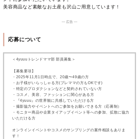
美容商品など素敵なお土産も沢山ご用意しています！
― 広告 ―
応募について
＜4yuuuトレンドママ部 部員募集＞
【募集要項】
・2025年11月1日時点で、20歳〜49歳の方
・お子様がいらっしゃる方(プレママの方もOKです)
・特定のプロダクションなどと契約されていない方
・コスメ、美容、ファッションに関心がある方
・『4yuuu』の世界観に共感していただける方
・撮影協力やイベントへのご参加をお願いできる方（応募制）
・モニター商品や企業タイアップイベント等への参加、拡散に協力
いただける方
オンラインイベントやコスメのサンプリングの案件相談もありま
す！