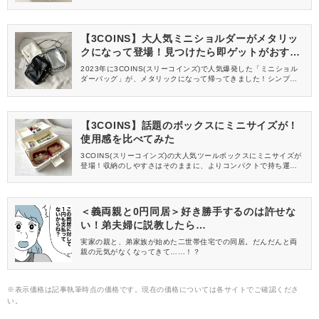
場♡コスメや文房具、小さなおもちゃの収納にぴったりですよ！売
り切れ必至の商品なので、お早めにゲットしてください。
【3COINS】大人気ミニショルダーがメタリッ
クになって登場！見つけたら即ゲットがおすす
め！
2023年に3COINS(スリーコインズ)で人気爆発した「ミニショル
ダーバッグ」が、メタリックになって帰ってきました！シンプル
デザインで使いやすいミニショルダーは、バッグの中でスマホを
探す手間を解消してくれる超優秀アイテムです。あまりの使いや
すさに全色そろえた優秀アイテムを、徹底レビューします♪
【3COINS】話題のボックスにミニサイズが！
使用感を比べてみた
3COINS(スリーコインズ)の大人気ツールボックスにミニサイズが
登場！収納のしやすさはそのままに、よりコンパクトで持ち運び
しやすくなりました♪年末の大掃除に備えて、ゴチャついた小物を
まとめて片付けましょう♡
＜義両親と0円同居＞好き勝手するのは許せな
い！弟夫婦に説教したら…
実家の親と、弟家族が始めた二世帯住宅での同居。だんだんと両
親の元気がなくなってきて……！？
※表示価格は記事執筆時点の価格です。現在の価格については各サイトでご確認くださ
い。