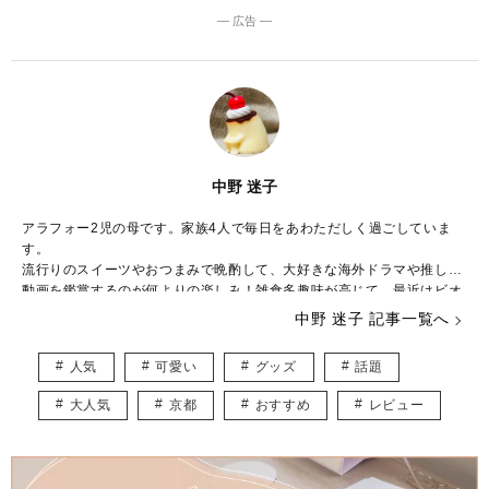
― 広告 ―
中野 迷子
アラフォー2児の母です。家族4人で毎日をあわただしく過ごしていま
す。
流行りのスイーツやおつまみで晩酌して、大好きな海外ドラマや推しの
動画を鑑賞するのが何よりの楽しみ！雑食多趣味が高じて、最近はビオ
ラを弾いたり、ゲームにハマったり大忙し。
中野 迷子 記事一覧へ
K-POPにものめり込んで、推しと同じ食べ物を食べて、推しの使ってい
るリップクリームを買い、推しのダンスを完コピしたりと、推しへの愛
人気
可愛い
グッズ
話題
がとまりません。
大人気
京都
おすすめ
レビュー