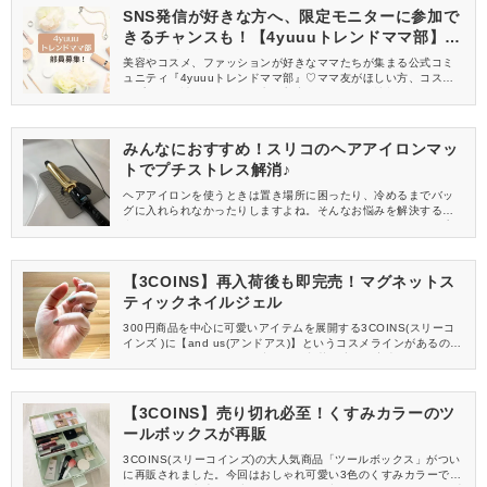
SNS発信が好きな方へ、限定モニターに参加で
きるチャンスも！【4yuuuトレンドママ部】部
員募集中
美容やコスメ、ファッションが好きなママたちが集まる公式コミ
ュニティ『4yuuuトレンドママ部』♡ママ友がほしい方、コスメサ
ンプルをお試ししてくれる方、美容やママ向けの情報を一緒に発
信してくれる方を募集しています！
みんなにおすすめ！スリコのヘアアイロンマッ
トでプチストレス解消♪
ヘアアイロンを使うときは置き場所に困ったり、冷めるまでバッ
グに入れられなかったりしますよね。そんなお悩みを解決する便
利なアイテムが、3COINS(スリーコインズ)にあったんです！プチ
ストレスが解消しますよ♪
【3COINS】再入荷後も即完売！マグネットス
ティックネイルジェル
300円商品を中心に可愛いアイテムを展開する3COINS(スリーコ
インズ )に【and us(アンドアス)】というコスメラインがあるのを
ご存じですか？今回はその中から、入荷の度に即完売とSNSでも
話題の「マグネットスティックネイルジェル」をご紹介します♪
【3COINS】売り切れ必至！くすみカラーのツ
ールボックスが再販
3COINS(スリーコインズ)の大人気商品「ツールボックス」がつい
に再販されました。今回はおしゃれ可愛い3色のくすみカラーで登