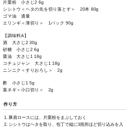
片栗粉 小さじ2 6g
シシトウ＜ヘタの先を切り落とす＞ 20本 80g
ゴマ油 適量
エリンギ＜薄切り＞ 1パック 90g
【調味料A】
酒 大さじ2 30g
砂糖 小さじ2 6g
醤油 大さじ1 18g
コチュジャン 大さじ1 18g
ニンニク＜すりおろし＞ 2g
酢 小さじ1 5g
葉ネギ＜小口切り＞ 2g
作り方
豚肩ロースには、片栗粉をまぶしておく
シシトウはヘタを取り、包丁で縦に3箇所ほど切り込みを入