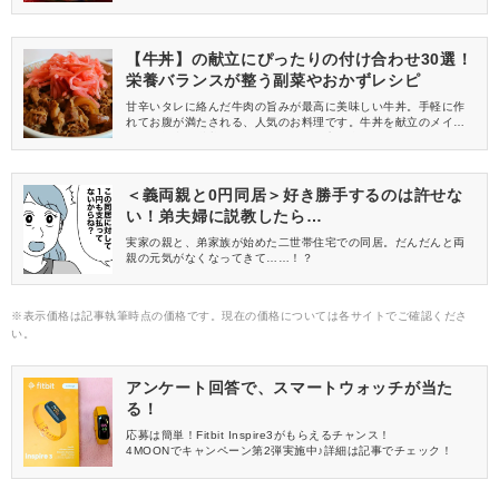
にはスープや副菜などを添えて、栄養バランスを整えたいとこ
ろ。今回は管理栄養士おすすめの、天津飯と相性抜群のおかずレ
シピを紹介します。
【牛丼】の献立にぴったりの付け合わせ30選！
栄養バランスが整う副菜やおかずレシピ
甘辛いタレに絡んだ牛肉の旨みが最高に美味しい牛丼。手軽に作
れてお腹が満たされる、人気のお料理です。牛丼を献立のメイン
とする場合、栄養バランスが気になる方も多いのではないでしょ
うか。今回は管理栄養士が厳選した、牛丼にぴったりのスープや
副菜、付け合わせなどを紹介します。
＜義両親と0円同居＞好き勝手するのは許せな
い！弟夫婦に説教したら…
実家の親と、弟家族が始めた二世帯住宅での同居。だんだんと両
親の元気がなくなってきて……！？
※表示価格は記事執筆時点の価格です。現在の価格については各サイトでご確認くださ
い。
アンケート回答で、スマートウォッチが当た
る！
応募は簡単！Fitbit Inspire3がもらえるチャンス！
4MOONでキャンペーン第2弾実施中♪詳細は記事でチェック！