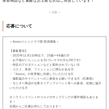
美容商品など素敵なお土産も沢山ご用意しています！
― 広告 ―
応募について
＜4yuuuトレンドママ部 部員募集＞
【募集要項】
・2025年11月1日時点で、20歳〜49歳の方
・お子様がいらっしゃる方(プレママの方もOKです)
・特定のプロダクションなどと契約されていない方
・コスメ、美容、ファッションに関心がある方
・『4yuuu』の世界観に共感していただける方
・撮影協力やイベントへのご参加をお願いできる方（応募制）
・モニター商品や企業タイアップイベント等への参加、拡散に協力
いただける方
オンラインイベントやコスメのサンプリングの案件相談もありま
す！
全国からご応募お待ちしております！