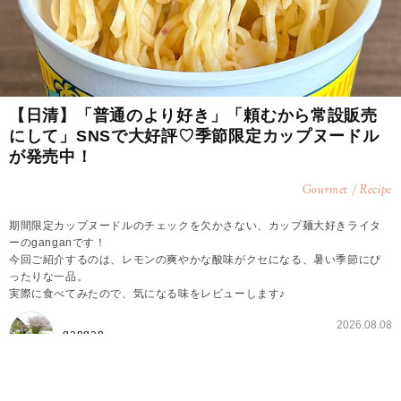
【日清】「普通のより好き」「頼むから常設販売
にして」SNSで大好評♡季節限定カップヌードル
が発売中！
Gourmet / Recipe
期間限定カップヌードルのチェックを欠かさない、カップ麺大好きライタ
ーのganganです！
今回ご紹介するのは、レモンの爽やかな酸味がクセになる、暑い季節にぴ
ったりな一品。
実際に食べてみたので、気になる味をレビューします♪
2026.08.08
gangan
季節限定のカップヌードルが発売中♪