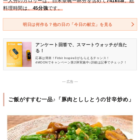
一人分のカロリーは、白米茶碗一杯分を含めて
741kcal
。総
料理時間は、
45分強
です。
明日は何作る？他の日の「今日の献立」を見る
アンケート回答で、スマートウォッチが当た
る！
応募は簡単！Fitbit Inspire3がもらえるチャンス！
4MOONでキャンペーン第2弾実施中♪詳細は記事でチェック！
― 広告 ―
ご飯がすすむ一品♪「豚肉とししとうの甘辛炒め」