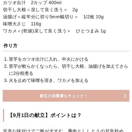
カツオ出汁 2カップ 400ml
切干し大根＜戻して良く洗う＞ 2g
油揚げ＜縦半分に切り5mm幅切り＞ 1/2枚 10g
味噌大さじ 116g
ワカメ＜(乾燥)戻して良く洗う＞ ひとつまみ 1g
作り方
里芋をカツオ出汁に入れ、中火にかける
里芋が軟らかくなったら、切干し大根、油揚げを加えてさら
に2分程煮る
火を止めて味噌を溶き、ワカメを加える
献立の栄養素もチェック！
【9月1日の献立】ポイントは？
甘辛な味付けでご飯がすすむ、豚肉とししとうの甘辛炒め、