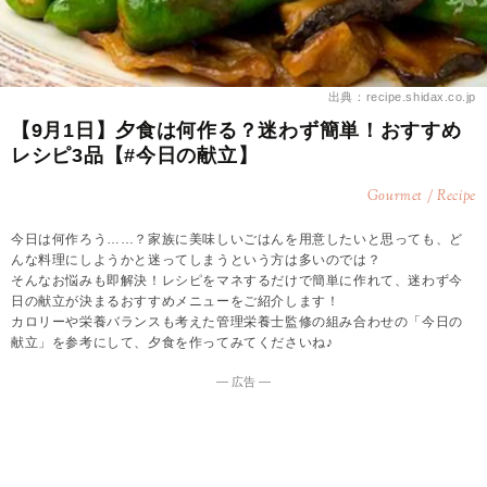
出典：recipe.shidax.co.jp
【9月1日】夕食は何作る？迷わず簡単！おすすめ
レシピ3品【#今日の献立】
Gourmet / Recipe
今日は何作ろう……？家族に美味しいごはんを用意したいと思っても、ど
んな料理にしようかと迷ってしまうという方は多いのでは？
そんなお悩みも即解決！レシピをマネするだけで簡単に作れて、迷わず今
日の献立が決まるおすすめメニューをご紹介します！
カロリーや栄養バランスも考えた管理栄養士監修の組み合わせの「今日の
献立」を参考にして、夕食を作ってみてくださいね♪
― 広告 ―