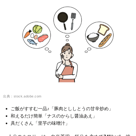
出典：stock.adobe.com
ご飯がすすむ一品♪「豚肉とししとうの甘辛炒め」
和えるだけ簡単「ナスのからし醤油あえ」
具だくさん「里芋の味噌汁」