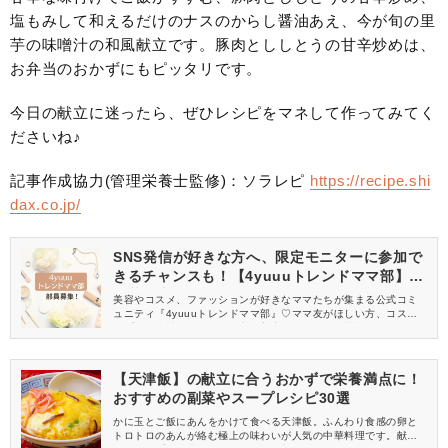
塩もみして和えるだけのナスのからし醤油あえ、今が旬の里
芋の味噌汁の和風献立です。豚肉とししとうの甘辛炒めは、
お弁当のおかずにもピッタリです。
今日の献立に迷ったら、ぜひレシピをマネして作ってみてく
ださいね♪
記事作成協力(管理栄養士監修)：ソラレピ
https://recipe.shi
dax.co.jp/
SNS発信が好きな方へ、限定モニターに参加で
きるチャンスも！【4yuuuトレンドママ部】部
員募集中
美容やコスメ、ファッションが好きなママたちが集まる公式コミ
ュニティ『4yuuuトレンドママ部』♡ママ友がほしい方、コスメサ
ンプルをお試ししてくれる方、美容やママ向けの情報を一緒に発
信してくれる方を募集しています！
【天津飯】の献立に合うおかずで栄養満点に！
おすすめの副菜やスープレシピ30選
かに玉とご飯にあんをかけて食べる天津飯。ふんわり食感の卵と
トロトロのあんが絡む極上の味わいが人気の中華料理です。献立