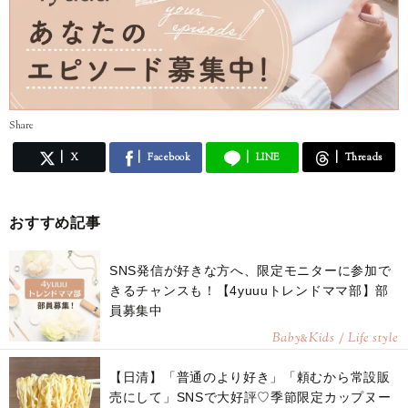
Share
X
Facebook
LINE
Threads
おすすめ記事
SNS発信が好きな方へ、限定モニターに参加で
きるチャンスも！【4yuuuトレンドママ部】部
員募集中
Baby
Kids / Life style
&
【日清】「普通のより好き」「頼むから常設販
売にして」SNSで大好評♡季節限定カップヌー