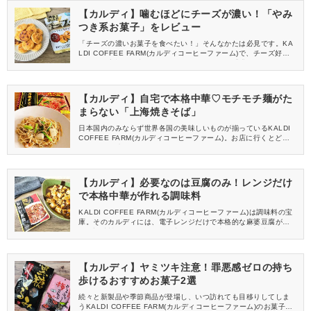
【カルディ】噛むほどにチーズが濃い！「やみ
つき系お菓子」をレビュー
「チーズの濃いお菓子を食べたい！」そんなかたは必見です。KA
LDI COFFEE FARM(カルディコーヒーファーム)で、チーズ好き
さんから高評価の商品を見つけました。今回は「濃厚チーズせ
ん」をご紹介。噛むほどにチーズの味わいを感じるお菓子をレビ
ューします！
【カルディ】自宅で本格中華♡モチモチ麺がた
まらない「上海焼きそば」
日本国内のみならず世界各国の美味しいものが揃っているKALDI
COFFEE FARM(カルディコーヒーファーム)。お店に行くとどれ
を買おうか迷ってしまいますよね。そんな人におすすめしたいの
が「上海焼きそば」です。焼きそばではめずらしい生麺なのです
が、モチモチ食感で美味しいのが◎自宅で本格中華が楽しめる「上
海焼きそば」を実際に作ったのでレビューします！
【カルディ】必要なのは豆腐のみ！レンジだけ
で本格中華が作れる調味料
KALDI COFFEE FARM(カルディコーヒーファーム)は調味料の宝
庫。そのカルディには、電子レンジだけで本格的な麻婆豆腐が作
れる調味料があるんです。具入りなので、必要なのは豆腐だけ！
思い立ったらパパッと一品できる「麻婆豆腐醤」の手軽さや味
を、本音でレビューします♪
【カルディ】ヤミツキ注意！罪悪感ゼロの持ち
歩けるおすすめお菓子2選
続々と新製品や季節商品が登場し、いつ訪れても目移りしてしま
うKALDI COFFEE FARM(カルディコーヒーファーム)のお菓子た