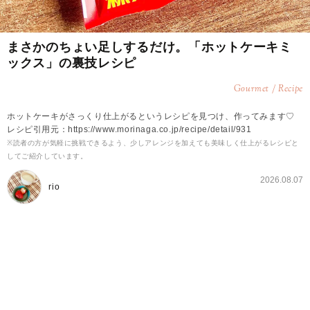
まさかのちょい足しするだけ。「ホットケーキミ
ックス」の裏技レシピ
Gourmet / Recipe
ホットケーキがさっくり仕上がるというレシピを見つけ、作ってみます♡
レシピ引用元：https://www.morinaga.co.jp/recipe/detail/931
※読者の方が気軽に挑戦できるよう、少しアレンジを加えても美味しく仕上がるレシピと
してご紹介しています。
2026.08.07
rio
森永公式の「さっくりホットケーキ（マヨネー
ズ）」のレシピ
材料