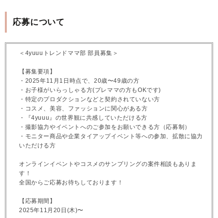
応募について
＜4yuuuトレンドママ部 部員募集＞
【募集要項】
・2025年11月1日時点で、20歳〜49歳の方
・お子様がいらっしゃる方(プレママの方もOKです)
・特定のプロダクションなどと契約されていない方
・コスメ、美容、ファッションに関心がある方
・『4yuuu』の世界観に共感していただける方
・撮影協力やイベントへのご参加をお願いできる方（応募制）
・モニター商品や企業タイアップイベント等への参加、拡散に協力
いただける方
オンラインイベントやコスメのサンプリングの案件相談もありま
す！
全国からご応募お待ちしております！
【応募期間】
2025年11月20日(木)〜