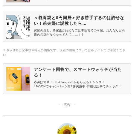
ち。その中に、行くたびに思わずかごに入れてしまう、気が付く
と何度もリピートしている商品があるんです♪今回は、ヤミツキに
なる美味しさながら罪悪感なくいただけるお菓子2品をご紹介しま
す。
＜義両親と0円同居＞好き勝手するのは許せな
い！弟夫婦に説教したら…
実家の親と、弟家族が始めた二世帯住宅での同居。だんだんと両
親の元気がなくなってきて……！？
※表示価格は記事執筆時点の価格です。現在の価格については各サイトでご確認くださ
い。
アンケート回答で、スマートウォッチが当た
る！
応募は簡単！Fitbit Inspire3がもらえるチャンス！
4MOONでキャンペーン第2弾実施中♪詳細は記事でチェック！
― 広告 ―