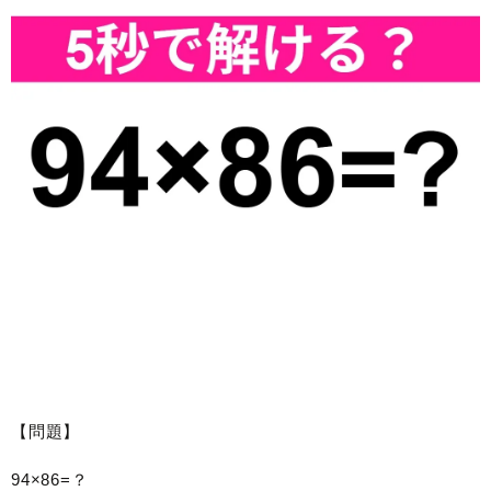
【問題】
94×86=？