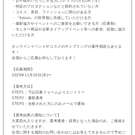
・お子様がいらっしゃる方(プレママの方もOKです)
・特定のプロダクションなどと契約されていない方
・コスメ、美容、ファッションに関心がある方
・『4yuuu』の世界観に共感していただける方
・撮影協力やイベントへのご参加をお願いできる方（応募制）
・モニター商品や企業タイアップイベント等への参加、拡散に協力
いただける方
オンラインイベントやコスメのサンプリングの案件相談もありま
す！
全国からご応募お待ちしております！
【応募期間】
2025年11月20日(木)〜
【選考方法】
STEP1：下記応募フォームよりエントリー
STEP2：書類選考
STEP3：合格された方にのみメールで通知
【選考結果の通知について】
大変恐れ入りますが、選考通過・採用となった場合のみ、ご連絡さ
せていただきます。
合否に関する個別のお問い合わせにはお答えできませんので予めご