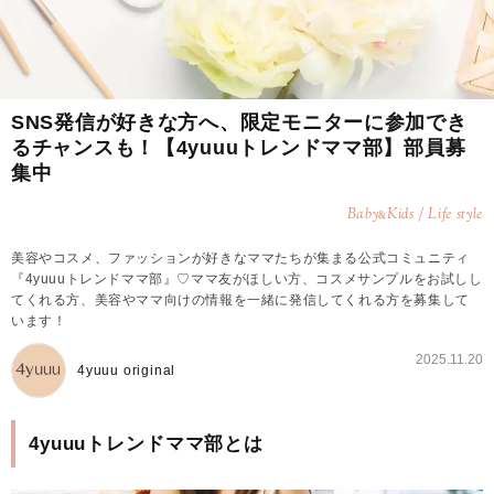
SNS発信が好きな方へ、限定モニターに参加でき
るチャンスも！【4yuuuトレンドママ部】部員募
集中
Baby
Kids / Life style
&
美容やコスメ、ファッションが好きなママたちが集まる公式コミュニティ
『4yuuuトレンドママ部』♡ママ友がほしい方、コスメサンプルをお試しし
てくれる方、美容やママ向けの情報を一緒に発信してくれる方を募集して
います！
2025.11.20
4yuuu original
4yuuuトレンドママ部とは