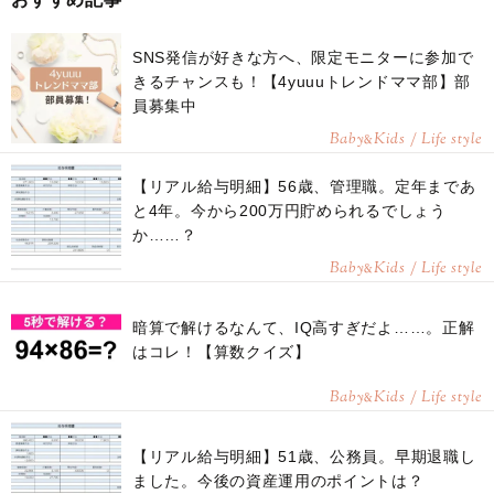
SNS発信が好きな方へ、限定モニターに参加で
きるチャンスも！【4yuuuトレンドママ部】部
員募集中
Baby
Kids / Life style
&
【リアル給与明細】56歳、管理職。定年まであ
と4年。今から200万円貯められるでしょう
か……？
Baby
Kids / Life style
&
暗算で解けるなんて、IQ高すぎだよ……。正解
はコレ！【算数クイズ】
Baby
Kids / Life style
&
【リアル給与明細】51歳、公務員。早期退職し
ました。今後の資産運用のポイントは？