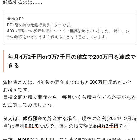
解説するのは……
◆ゆきFP
FP1級を持つ元銀行員ライターです。
400世帯以上の資産運用についてご相談を受けていました。 特に、お
金の制度をわかりやすく伝えることを得意としています。
毎月4万2千円or3万7千円の積立で200万円を達成で
きる
質問者さんは、4年後の定年までにあと200万円貯めたいと
お考えです。
目標金額と積立期間から、毎月いくら積み立てる必要がある
か逆算してみましょう。
例えば、
銀行預金
で貯金する場合、現在の金利(2024年9月時
点)は年利
0.01％
なので、毎月の積立額は約
4万2千円
です。
一方、
NISA
などを利用して年率
7％
で運用できた場合、毎月