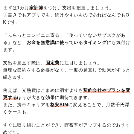
まずは1カ月
家計簿
をつけ、支出を把握しましょう。
手書きでもアプリでも、続けやすいものであればなんでもO
Kです。
「ふらっとコンビニに寄る」「使っていないサブスクがあ
る」など、
お金を無意識に使っているタイミング
にも気付け
ます。
支出を見直す際は、
固定費
に注目しましょう。
無理な節約をする必要がなく、一度の見直しで効果がずっと
続きます。
例えば、光熱費はこまめに消すよりも
契約会社やプランを変
更する
ほうが大きな効果に期待できます。
また、携帯キャリアを
格安SIM
に変えることで、月数千円浮
くケースも。
すぐに取り組むことができ、貯蓄率がアップするのでおすす
めです。