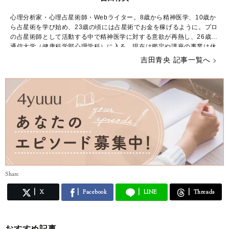
心理分析家・心理占星術師・Webライター。8歳から精神医学、10歳か
ら占星術を学び始め、23歳の頃には占星術でお金を稼げるように。プロ
の占星術師として活動する中で精神医学に対する意欲が再熱し、26歳で
通信大学（健康科学部心理学科）に入る。現在は鑑定や講座の事業は休
止し、占星術や心理学に関するWebライターとして生計を立てながら学
吉田青央 記事一覧へ
業に励んでいる。
Share
X
Facebook
LINE
Threads
おすすめ記事