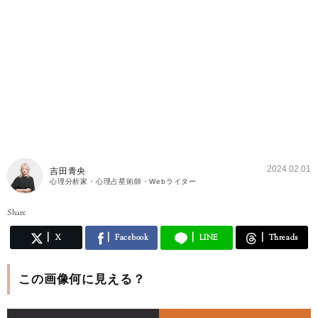
2024.02.01
吉田青央
心理分析家・心理占星術師・Webライター
Share
X
Facebook
LINE
Threads
この画像何に見える？