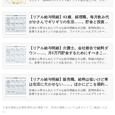
ュニティ『4yuuuトレンドママ部』♡ママ友がほしい方、コスメサ
ンプルをお試ししてくれる方、美容やママ向けの情報を一緒に発
信してくれる方を募集しています！
【リアル給与明細】42歳、経理職。毎月飲み代
がかさんでギリギリの生活……。貯金と投資の
バランスの取り方は？
読者から寄せられたリアルな給与明細を大公開。質問内容から、
改善できるポイントがあるのか、ファイナンシャルプランナーが
解説します。【42歳 経理職】
【リアル給与明細】介護士。会社都合で給料ダ
ウン……。月3万円貯金するためにすべきこと
は？
読者から寄せられたリアルな給与明細を大公開。明細の内訳か
ら、改善できるポイントがあるのか、ファイナンシャルプランナ
ーが解説します。【28歳 介護士】
【リアル給与明細】販売職。給料は低いけど車
は生活に欠かせない……。ほかにどこを節約す
る？
読者から寄せられたリアルな給与明細を大公開。質問内容から、
改善できるポイントがあるのか、ファイナンシャルプランナーが
解説します。【32歳 販売職】
※表示価格は記事執筆時点の価格です。現在の価格については各サイトでご確認くださ
い。