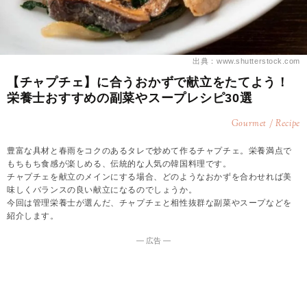
出典：www.shutterstock.com
【チャプチェ】に合うおかずで献立をたてよう！
栄養士おすすめの副菜やスープレシピ30選
Gourmet / Recipe
豊富な具材と春雨をコクのあるタレで炒めて作るチャプチェ。栄養満点で
もちもち食感が楽しめる、伝統的な人気の韓国料理です。
チャプチェを献立のメインにする場合、どのようなおかずを合わせれば美
味しくバランスの良い献立になるのでしょうか。
今回は管理栄養士が選んだ、チャプチェと相性抜群な副菜やスープなどを
紹介します。
― 広告 ―