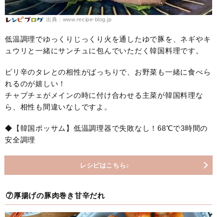
出典：www.recipe-blog.jp
低温調理でゆっくりじっくり火を通したゆで豚を、ネギやキ
ュウリと一緒にサンチュに包んでいただく韓国料理です。
ピリ辛のタレとの相性がばっちりで、お野菜も一緒に食べら
れるのが嬉しい！
チャプチェがメインの時に付け合わせる主菜が韓国料理な
ら、相性も間違いなしですよ。
◆【韓国ポッサム】低温調理器で失敗なし！68℃で3時間の
安全調理
レシピはこちら♪
⑦厚揚げの豚肉巻き甘辛だれ