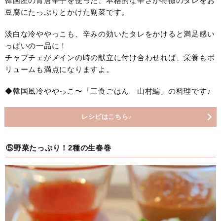
韓国産の青唐辛子を使った、本格的な辛さが特徴のタレをお
豆腐にたっぷりとかけた副菜です。
淡白な冷ややっこも、辛みの効いたタレをかけると満足感い
っぱいの一品に！
チャプチェがメインの時の献立に付け合わせれば、栄養もボ
リュームも満点になりますよ。
◆韓国風冷ややっこ〜「三食ごはん 山村編」の料理です♪
レシピはこちら♪
⑤野菜たっぷり！2種の生春巻