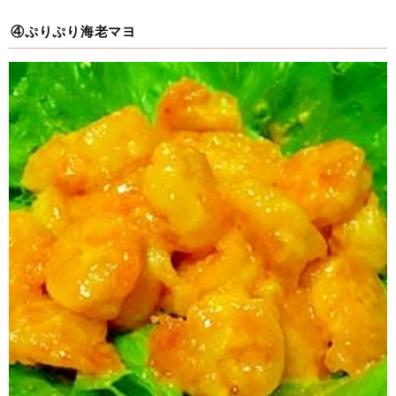
④ぷりぷり海老マヨ