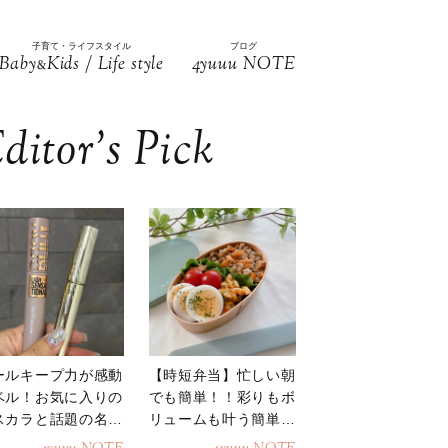
子育て・ライフスタイル
ブログ
Baby
Kids / Life style
4yuuu NOTE
&
ditor’s Pick
ールキープ力が感動
【時短弁当】忙しい朝
ベル！お気に入りの
でも簡単！！彩りもボ
スカラと話題の名品
リュームも叶う簡単そ
地
ぼろ弁当！