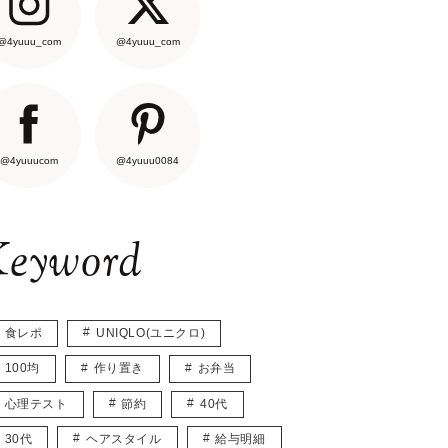
@4yuuu_com
@4yuuu_com
@4yuuucom
@4yuuu0084
eyword
食レポ
UNIQLO(ユニクロ)
100均
作り置き
お弁当
心理テスト
節約
40代
30代
ヘアスタイル
給与明細