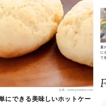
夏
に
て
ッ
F
出典：www.youtube.com
簡単にできる美味しいホットケー