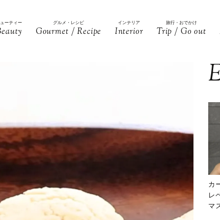
ビューティー
グルメ・レシピ
インテリア
旅行・おでかけ
Beauty
Gourmet / Recipe
Interior
Trip / Go out
E
カ
レ
マ
下