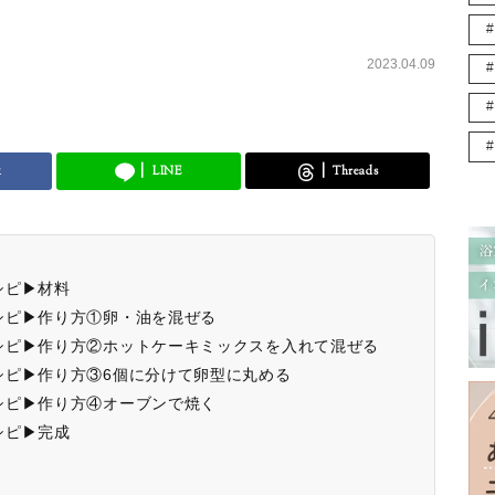
2023.04.09
k
LINE
Threads
シピ▶材料
シピ▶作り方①卵・油を混ぜる
シピ▶作り方②ホットケーキミックスを入れて混ぜる
シピ▶作り方③6個に分けて卵型に丸める
シピ▶作り方④オーブンで焼く
シピ▶完成