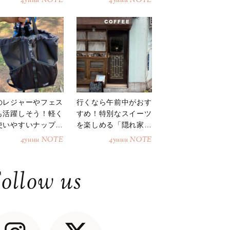
4yuuu NOTE
4yuuu NOTE
のレジャーやフェス
行くなら午前中がおす
も活躍しそう！軽く
すめ！特別なスイーツ
使いやすいナップサ
を楽しめる「隠れ家カ
ク
フェ」
4yuuu NOTE
4yuuu NOTE
ollow us