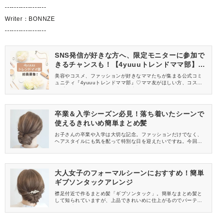
------------------
Writer：BONNZE
------------------
SNS発信が好きな方へ、限定モニターに参加で
きるチャンスも！【4yuuuトレンドママ部】部
員募集中
美容やコスメ、ファッションが好きなママたちが集まる公式コミ
ュニティ『4yuuuトレンドママ部』♡ママ友がほしい方、コスメサ
ンプルをお試ししてくれる方、美容やママ向けの情報を一緒に発
信してくれる方を募集しています！
卒業＆入学シーズン必見！落ち着いたシーンで
使えるきれいめ簡単まとめ髪
お子さんの卒業や入学は大切な記念。ファッションだけでなく、
ヘアスタイルにも気を配って特別な日を迎えたいですね。今回はY
ouTube(ユーチューブ)チャンネル「hair works &SOL」の動画よ
り、卒業式や入学式にピッタリな簡単ヘアアレンジをご紹介しま
す。
大人女子のフォーマルシーンにおすすめ！簡単
ギブソンタックアレンジ
襟足付近で作るまとめ髪「ギブソンタック」。簡単なまとめ髪と
して知られていますが、上品できれいめに仕上がるのでパーティ
や結婚式などフォーマルなシーンに向いています。今回はYouTub
e(ユーチューブ)チャンネル「hair works &SOL」より、簡単にで