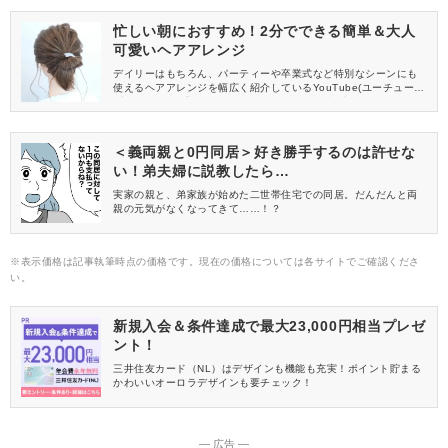
きるギブソンタックアレンジをご紹介します。
忙しい朝におすすめ！2分でできる簡単＆大人
可愛いヘアアレンジ
デイリーはもちろん、パーティーや卒業式など特別なシーンにも
使えるヘアアレンジを幅広く紹介しているYouTube(ユーチュー
ブ)チャンネル「hair works &SOL」。今回は投稿している動画の
中から、デイリーに使える時短ヘアアレンジをご紹介します。忙
しい朝におすすめですよ！
＜義両親と0円同居＞好き勝手するのは許せな
い！弟夫婦に説教したら…
実家の親と、弟家族が始めた二世帯住宅での同居。だんだんと両
親の元気がなくなってきて……！？
※表示価格は記事執筆時点の価格です。現在の価格については各サイトでご確認くださ
い。
新規入会＆条件達成で最大23,000円相当プレゼ
ント！
三井住友カード（NL）はデザインも機能も充実！ポイント貯まる
かわいいオーロラデザインも要チェック！
― 広告 ―