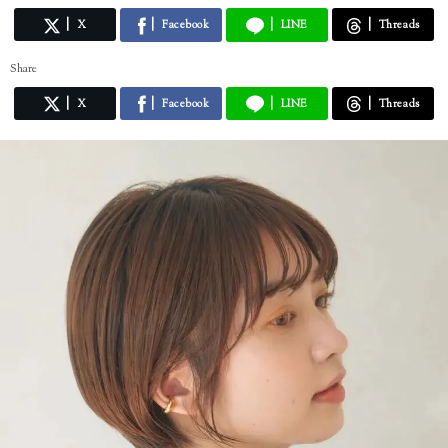
X
Facebook
LINE
Threads
Share
X
Facebook
LINE
Threads