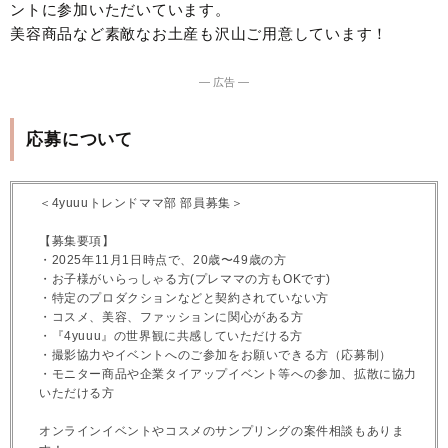
ントに参加いただいています。
美容商品など素敵なお土産も沢山ご用意しています！
― 広告 ―
応募について
＜4yuuuトレンドママ部 部員募集＞
【募集要項】
・2025年11月1日時点で、20歳〜49歳の方
・お子様がいらっしゃる方(プレママの方もOKです)
・特定のプロダクションなどと契約されていない方
・コスメ、美容、ファッションに関心がある方
・『4yuuu』の世界観に共感していただける方
・撮影協力やイベントへのご参加をお願いできる方（応募制）
・モニター商品や企業タイアップイベント等への参加、拡散に協力
いただける方
オンラインイベントやコスメのサンプリングの案件相談もありま