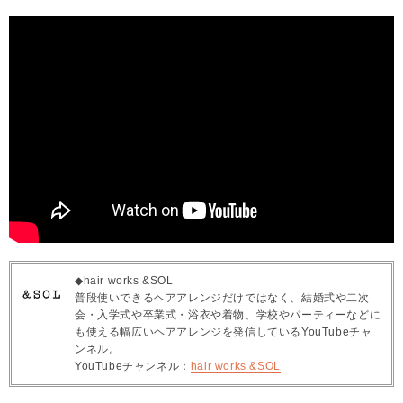
◆hair works &SOL
普段使いできるヘアアレンジだけではなく、結婚式や二次
会・入学式や卒業式・浴衣や着物、学校やパーティーなどに
も使える幅広いヘアアレンジを発信しているYouTubeチャ
ンネル。
YouTubeチャンネル：
hair works &SOL