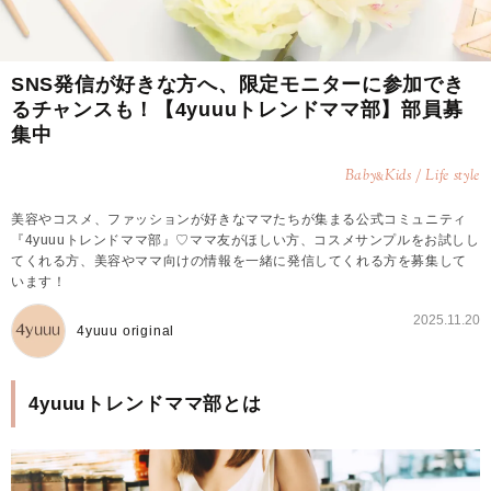
SNS発信が好きな方へ、限定モニターに参加でき
るチャンスも！【4yuuuトレンドママ部】部員募
集中
Baby
Kids / Life style
&
美容やコスメ、ファッションが好きなママたちが集まる公式コミュニティ
『4yuuuトレンドママ部』♡ママ友がほしい方、コスメサンプルをお試しし
てくれる方、美容やママ向けの情報を一緒に発信してくれる方を募集して
います！
2025.11.20
4yuuu original
4yuuuトレンドママ部とは