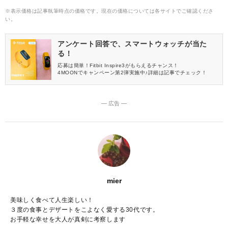
※表示価格は記事執筆時点の価格です。現在の価格については各サイトでご確認くださ
い。
アンケート回答で、スマートウォッチが当た
る！
応募は簡単！Fitbit Inspire3がもらえるチャンス！
4MOONでキャンペーン第2弾実施中♪詳細は記事でチェック！
― 広告 ―
mier
美味しく食べて人生楽しい！
３度の食事とデザートをこよなく愛する30代です。
お手軽な幸せを大人が真剣に考察します