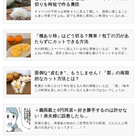
切りを時短で作る裏技
キャベツの千切りは簡単そうに見えて難しく、面倒に感じること
も多い作業ですよね。誰でも簡単に美味しい料理をつくるための
知識やスキルを発信するスイのYoutube(ユーチューブ)チャンネル
「N.D.Kitchen Basic」の動画から、今回はキャベツの千切りを時
短で行う方法をご紹介します。
「種あり柿」はどう切る？簡単！包丁の刃があ
たらずにカットできる方法
今の時期にスーパーに並んでいる旬な果物といえば、「柿」です
よね♪今回は、意外と知らない“柿の種を避けてカットする方法”を
ご紹介します。覚えておくと重宝すること間違いなしです！
面倒な“皮むき”、もうしません！「梨」の画期
的なカット方法とは？
晩夏から秋にかけて旬を迎える人気の果物といえば、「梨」♪毎年
この時期を楽しみに待っている人も多いのではないでしょうか。
そこで今回は、知っておくと役に立つ“梨の画期的なカット方法”を
ご紹介します！
＜義両親と0円同居＞好き勝手するのは許せな
い！弟夫婦に説教したら…
実家の親と、弟家族が始めた二世帯住宅での同居。だんだんと両
親の元気がなくなってきて……！？