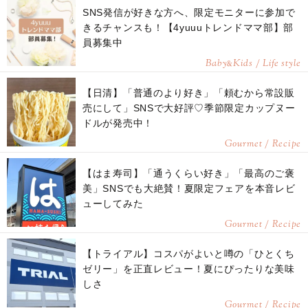
SNS発信が好きな方へ、限定モニターに参加で
きるチャンスも！【4yuuuトレンドママ部】部
員募集中
Baby
Kids / Life style
&
【日清】「普通のより好き」「頼むから常設販
売にして」SNSで大好評♡季節限定カップヌー
ドルが発売中！
Gourmet / Recipe
【はま寿司】「通うくらい好き」「最高のご褒
美」SNSでも大絶賛！夏限定フェアを本音レビ
ューしてみた
Gourmet / Recipe
【トライアル】コスパがよいと噂の「ひとくち
ゼリー」を正直レビュー！夏にぴったりな美味
しさ
Gourmet / Recipe