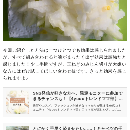
今回ご紹介した方法は一つひとつでも効果は感じられました
が、すべて組み合わせると涙がまったく出ず効果は最強だと
感じました！少し手間ですが、玉ねぎのみじん切りが大嫌い
な方にはぜひ試してほしい合わせ技です。きっと効果を感じ
られますよ♪
SNS発信が好きな方へ、限定モニターに参加で
きるチャンスも！【4yuuuトレンドママ部】部
員募集中
美容やコスメ、ファッションが好きなママたちが集まる公式コミ
ュニティ『4yuuuトレンドママ部』♡ママ友がほしい方、コスメサ
ンプルをお試ししてくれる方、美容やママ向けの情報を一緒に発
信してくれる方を募集しています！
とにかく手早く済ませたい……！キャベツの千