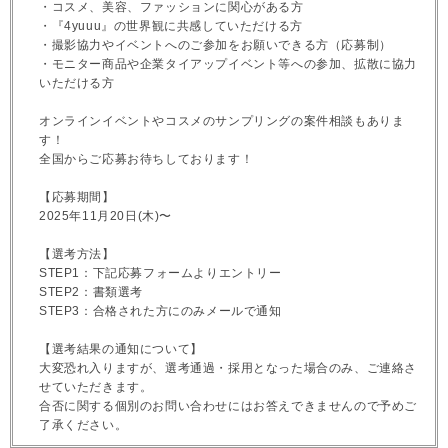
・コスメ、美容、ファッションに関心がある方
・『4yuuu』の世界観に共感していただける方
・撮影協力やイベントへのご参加をお願いできる方（応募制）
・モニター商品や企業タイアップイベント等への参加、拡散に協力
いただける方
オンラインイベントやコスメのサンプリングの案件相談もありま
す！
全国からご応募お待ちしております！
【応募期間】
2025年11月20日(木)〜
【選考方法】
STEP1：下記応募フォームよりエントリー
STEP2：書類選考
STEP3：合格された方にのみメールで通知
【選考結果の通知について】
大変恐れ入りますが、選考通過・採用となった場合のみ、ご連絡さ
せていただきます。
合否に関する個別のお問い合わせにはお答えできませんので予めご
了承ください。