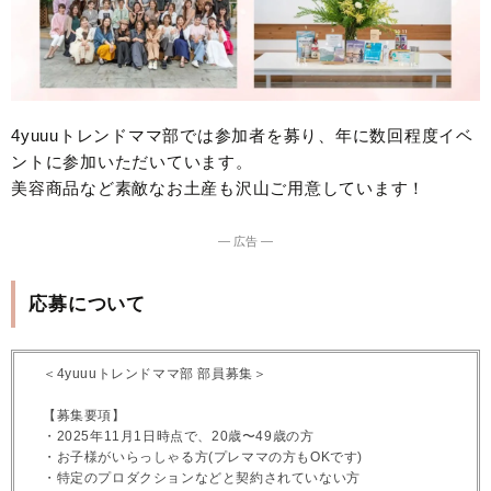
4yuuuトレンドママ部では参加者を募り、年に数回程度イベ
ントに参加いただいています。
美容商品など素敵なお土産も沢山ご用意しています！
― 広告 ―
応募について
＜4yuuuトレンドママ部 部員募集＞
【募集要項】
・2025年11月1日時点で、20歳〜49歳の方
・お子様がいらっしゃる方(プレママの方もOKです)
・特定のプロダクションなどと契約されていない方