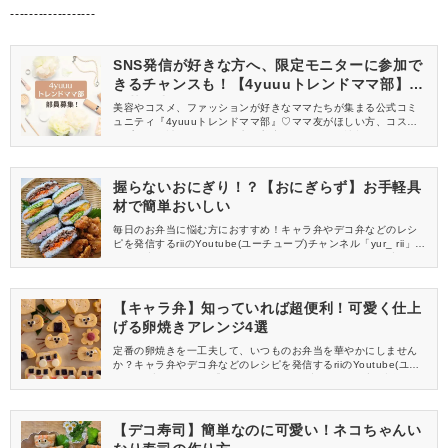
------------------
SNS発信が好きな方へ、限定モニターに参加で
きるチャンスも！【4yuuuトレンドママ部】部
員募集中
美容やコスメ、ファッションが好きなママたちが集まる公式コミ
ュニティ『4yuuuトレンドママ部』♡ママ友がほしい方、コスメサ
ンプルをお試ししてくれる方、美容やママ向けの情報を一緒に発
信してくれる方を募集しています！
握らないおにぎり！？【おにぎらず】お手軽具
材で簡単おいしい
毎日のお弁当に悩む方におすすめ！キャラ弁やデコ弁などのレシ
ピを発信するriiのYoutube(ユーチューブ)チャンネル「yur_ rii」の
動画の中から、今回はおにぎりをもっと簡単に、もっと可愛く仕
上げる「おにぎらず」の作り方をご紹介します。
【キャラ弁】知っていれば超便利！可愛く仕上
げる卵焼きアレンジ4選
定番の卵焼きを一工夫して、いつものお弁当を華やかにしません
か？キャラ弁やデコ弁などのレシピを発信するriiのYoutube(ユー
チューブ)チャンネル「yur_ rii」の動画の中から、可愛い卵焼きの
作り方をご紹介します。
【デコ寿司】簡単なのに可愛い！ネコちゃんい