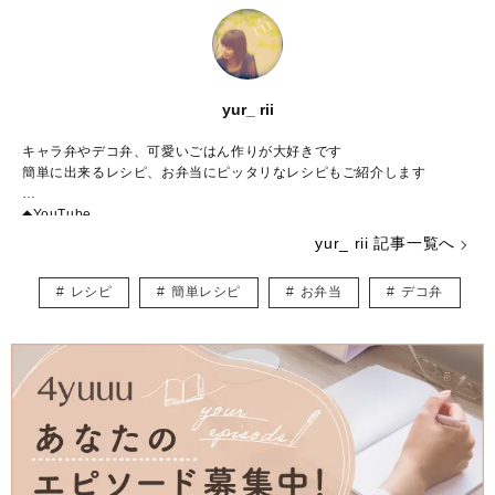
yur_ rii
キャラ弁やデコ弁、可愛いごはん作りが大好きです
簡単に出来るレシピ、お弁当にピッタリなレシピもご紹介します
◆YouTube
https://www.youtube.com/channel/UCDAMtUo4wNeGOdLqGFJT4tA
yur_ rii 記事一覧へ
◆Instagram
レシピ
簡単レシピ
お弁当
デコ弁
＠yur_rii
https://instagram.com/yur_rii
◆Ameba blog
rii＊ごはんアルバム
https://ameblo.jp/hinon5911/
著者
「riiのかんたんデコごはん」