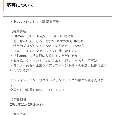
応募について
＜4yuuuトレンドママ部 部員募集＞
【募集要項】
・2025年11月1日時点で、20歳〜49歳の方
・お子様がいらっしゃる方(プレママの方もOKです)
・特定のプロダクションなどと契約されていない方
・コスメ、美容、ファッションに関心がある方
・『4yuuu』の世界観に共感していただける方
・撮影協力やイベントへのご参加をお願いできる方（応募制）
・モニター商品や企業タイアップイベント等への参加、拡散に協力
いただける方
オンラインイベントやコスメのサンプリングの案件相談もありま
す！
全国からご応募お待ちしております！
【応募期間】
2025年11月20日(木)〜
【選考方法】