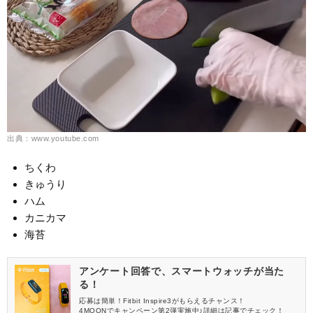
出典：www.youtube.com
ちくわ
きゅうり
ハム
カニカマ
海苔
アンケート回答で、スマートウォッチが当た
る！
応募は簡単！Fitbit Inspire3がもらえるチャンス！
4MOONでキャンペーン第2弾実施中♪詳細は記事でチェック！