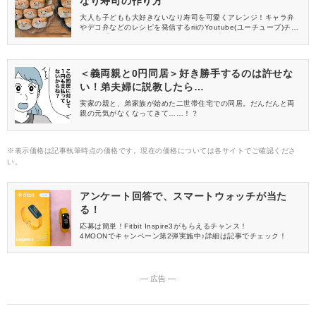
なり寿司の作り方
大人も子どもも大好きないなり寿司を可愛くアレンジ！キャラ弁
やデコ弁などのレシピを発信するriiのYoutube(ユーチューブ)チャ
ンネル「yur_ rii」の動画から、今回は可愛いネコちゃんいなり寿
司の作り方をご紹介します。
＜義両親と0円同居＞好き勝手するのは許せな
い！弟夫婦に説教したら…
実家の親と、弟家族が始めた二世帯住宅での同居。だんだんと両
親の元気がなくなってきて……！？
※表示価格は記事執筆時点の価格です。現在の価格については各サイトでご確認くださ
い。
アンケート回答で、スマートウォッチが当た
る！
応募は簡単！Fitbit Inspire3がもらえるチャンス！
4MOONでキャンペーン第2弾実施中♪詳細は記事でチェック！
― 広告 ―