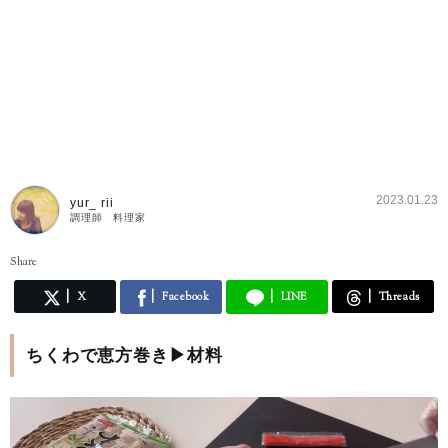
2023.01.23
yur_ rii
調理師 料理家
Share
X
Facebook
LINE
Threads
ちくわで恵方巻き▶材料