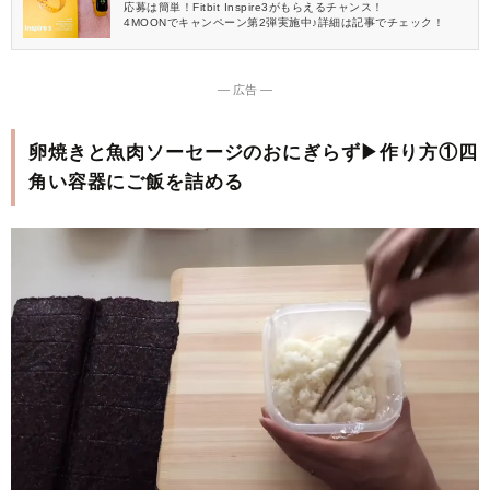
応募は簡単！Fitbit Inspire3がもらえるチャンス！
4MOONでキャンペーン第2弾実施中♪詳細は記事でチェック！
― 広告 ―
卵焼きと魚肉ソーセージのおにぎらず▶作り方①四
角い容器にご飯を詰める