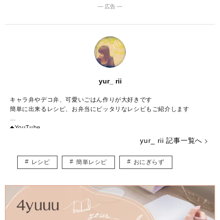
― 広告 ―
yur_ rii
キャラ弁やデコ弁、可愛いごはん作りが大好きです
簡単に出来るレシピ、お弁当にピッタリなレシピもご紹介します
◆YouTube
https://www.youtube.com/channel/UCDAMtUo4wNeGOdLqGFJT4tA
yur_ rii 記事一覧へ
◆Instagram
レシピ
簡単レシピ
おにぎらず
＠yur_rii
https://instagram.com/yur_rii
◆Ameba blog
rii＊ごはんアルバム
https://ameblo.jp/hinon5911/