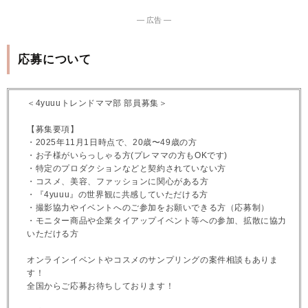
― 広告 ―
応募について
＜4yuuuトレンドママ部 部員募集＞
【募集要項】
・2025年11月1日時点で、20歳〜49歳の方
・お子様がいらっしゃる方(プレママの方もOKです)
・特定のプロダクションなどと契約されていない方
・コスメ、美容、ファッションに関心がある方
・『4yuuu』の世界観に共感していただける方
・撮影協力やイベントへのご参加をお願いできる方（応募制）
・モニター商品や企業タイアップイベント等への参加、拡散に協力
いただける方
オンラインイベントやコスメのサンプリングの案件相談もありま
す！
全国からご応募お待ちしております！