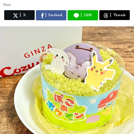
Share
X
Facebook
LINE
Threads