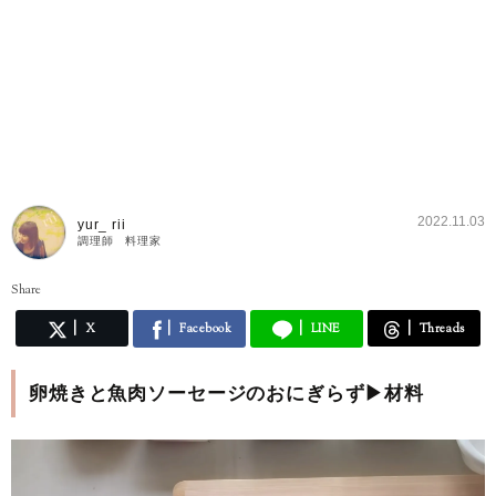
2022.11.03
yur_ rii
調理師 料理家
Share
X
Facebook
LINE
Threads
卵焼きと魚肉ソーセージのおにぎらず▶材料