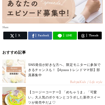
著者
「riiのかんたんデコごはん」
Share
X
Facebook
LINE
Threads
おすすめ記事
SNS発信が好きな方へ、限定モニターに参加で
きるチャンスも！【4yuuuトレンドママ部】部
員募集中
Baby
Kids / Life style
&
【コージーコーナー】「めちゃうま」「可愛
い」大人気のポケモンとコラボした新作スイー
ツが発売中だよ♡