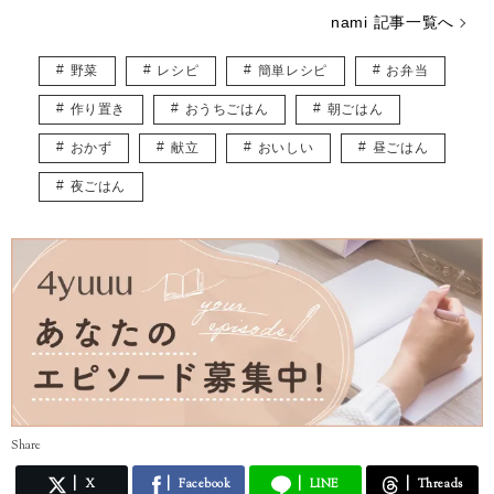
リー作りです。
nami 記事一覧へ
子ども用やペット用のアクセサリーを販売しつつ、いつかは大型犬と一
緒に暮らしたいなぁと夢見ています。
野菜
レシピ
簡単レシピ
お弁当
皆様に役立つ情報を、楽しくお届けしていけたらと思います♡
作り置き
おうちごはん
朝ごはん
おかず
献立
おいしい
昼ごはん
夜ごはん
Share
X
Facebook
LINE
Threads