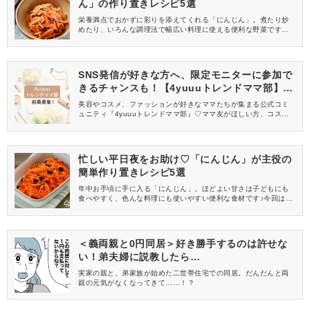
ん」の作り置きレシピ5選
栄養満点でおかずに彩りを添えてくれる「にんじん」。煮たり炒
めたり、いろんな調理法で幅広い料理に使える便利な野菜です。
今回は万能な「にんじん」を使った、ポリ袋活用レシピをご紹
介！作り置きもできるので、忙しい毎日で活躍してくれますよ。
SNS発信が好きな方へ、限定モニターに参加で
きるチャンスも！【4yuuuトレンドママ部】部
員募集中
美容やコスメ、ファッションが好きなママたちが集まる公式コミ
ュニティ『4yuuuトレンドママ部』♡ママ友がほしい方、コスメサ
ンプルをお試ししてくれる方、美容やママ向けの情報を一緒に発
信してくれる方を募集しています！
忙しい平日夜をお助け♡「にんじん」が主役の
簡単作り置きレシピ5選
年中お手頃に手に入る「にんじん」。ほどよい甘さは子どもにも
食べやすく、色んな料理にも使いやすい便利な食材です♪今回は、
「にんじん」を使った作り置きできる便利なレシピを5つご紹介。
忙しい平日は作り置きおかずで気軽に乗り越えましょう。
＜義両親と0円同居＞好き勝手するのは許せな
い！弟夫婦に説教したら…
実家の親と、弟家族が始めた二世帯住宅での同居。だんだんと両
親の元気がなくなってきて……！？