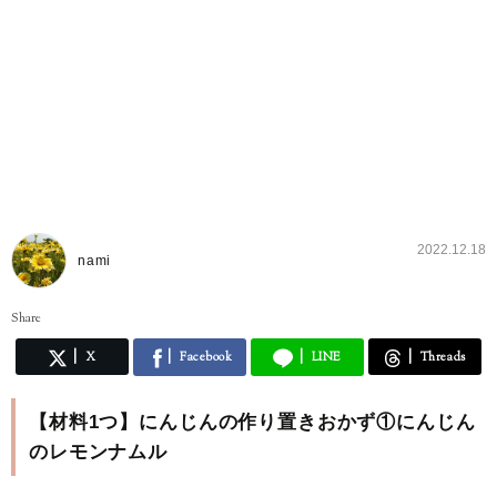
2022.12.18
nami
Share
X
Facebook
LINE
Threads
【材料1つ】にんじんの作り置きおかず①にんじん
のレモンナムル