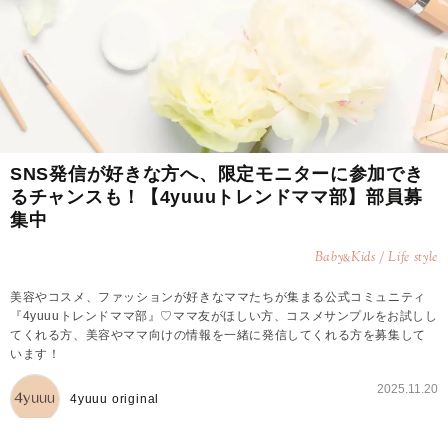
SNS発信が好きな方へ、限定モニターに参加でき
るチャンスも！【4yuuuトレンドママ部】部員募
集中
Baby
Kids / Life style
&
美容やコスメ、ファッションが好きなママたちが集まる公式コミュニティ
『4yuuuトレンドママ部』♡ママ友がほしい方、コスメサンプルをお試しし
てくれる方、美容やママ向けの情報を一緒に発信してくれる方を募集して
います！
2025.11.20
4yuuu original