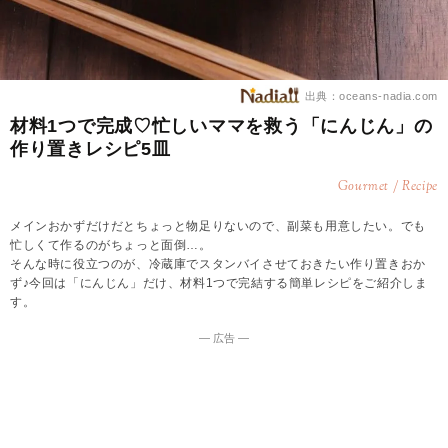
出典：oceans-nadia.com
材料1つで完成♡忙しいママを救う「にんじん」の
作り置きレシピ5皿
Gourmet / Recipe
メインおかずだけだとちょっと物足りないので、副菜も用意したい。でも
忙しくて作るのがちょっと面倒…。
そんな時に役立つのが、冷蔵庫でスタンバイさせておきたい作り置きおか
ず♪今回は「にんじん」だけ、材料1つで完結する簡単レシピをご紹介しま
す。
― 広告 ―