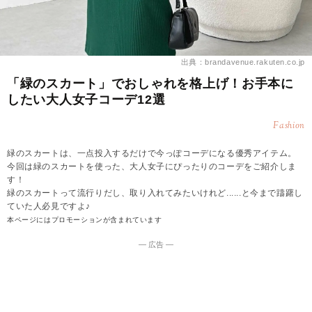
出典：brandavenue.rakuten.co.jp
「緑のスカート」でおしゃれを格上げ！お手本に
したい大人女子コーデ12選
Fashion
緑のスカートは、一点投入するだけで今っぽコーデになる優秀アイテム。
今回は緑のスカートを使った、大人女子にぴったりのコーデをご紹介しま
す！
緑のスカートって流行りだし、取り入れてみたいけれど......と今まで躊躇し
ていた人必見ですよ♪
本ページにはプロモーションが含まれています
― 広告 ―