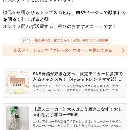
襟元から覗かせるトップスの色は、
白やベージュで顔まわり
を明るく仕上げると◎
オンオフ問わず活躍する、秋冬のおすすめコーデです！
ポイント最大49.5倍！稼ぐなら今！お買い物マラソン開催中
楽天ファッションで「グレーのアウター」を探してみる
SNS発信が好きな方へ、限定モニターに参加で
きるチャンスも！【4yuuuトレンドママ部】部
員募集中
美容やコスメ、ファッションが好きなママたちが集まる公式コミ
ュニティ『4yuuuトレンドママ部』♡ママ友がほしい方、コスメサ
ンプルをお試ししてくれる方、美容やママ向けの情報を一緒に発
信してくれる方を募集しています！
【黒スニーカー】大人はこう履きこなす！おし
ゃれなお手本コーデ5選
カジュアルコーデの定番アイテムといえば、スニーカー！中でも
黒スニーカーは、カジュアルはもちろんフェミニンやきれいめス
タイルにも合わせやすい、定番アイテムです。今回はそんな黒ス