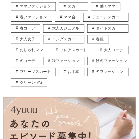
https://www.instagram.com/fu___rinyuzu_twins/
ママファッション
スカート
働くママ
春ファッション
ママ会
チュールスカート
春コーデ
大人カジュアル
タイトスカート
大人女子
ロングスカート
春服
おしゃれママ
フレアスカート
大人コーデ
冬コーデ
秋ファッション
秋冬ファッション
プリーツスカート
お手本
冬ファッション
グリーン(色)