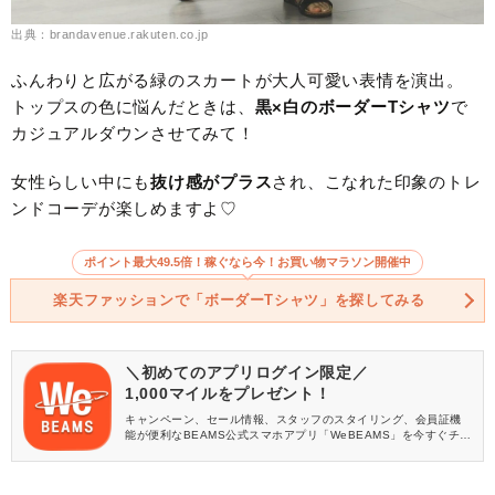
出典：brandavenue.rakuten.co.jp
ふんわりと広がる緑のスカートが大人可愛い表情を演出。
トップスの色に悩んだときは、
黒×白のボーダーTシャツ
で
カジュアルダウンさせてみて！
女性らしい中にも
抜け感がプラス
され、こなれた印象のトレ
ンドコーデが楽しめますよ♡
ポイント最大49.5倍！稼ぐなら今！お買い物マラソン開催中
楽天ファッションで「ボーダーTシャツ」を探してみる
＼初めてのアプリログイン限定／
1,000マイルをプレゼント！
キャンペーン、セール情報、スタッフのスタイリング、会員証機
能が便利なBEAMS公式スマホアプリ「WeBEAMS」を今すぐチェ
ック♪