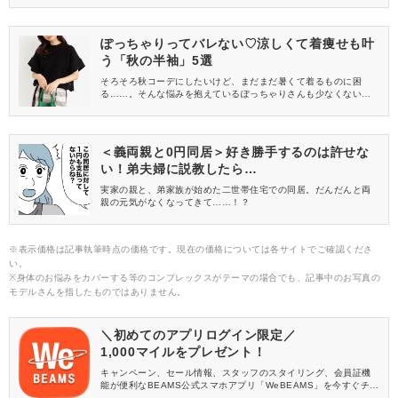
ニーカーを使った大人なレディースコーデをご紹介します♡
ぽっちゃりってバレない♡涼しくて着痩せも叶
う「秋の半袖」5選
そろそろ秋コーデにしたいけど、まだまだ暑くて着るものに困
る……。そんな悩みを抱えているぽっちゃりさんも少なくないの
では？そこで今回は、fifth(フィフス)から、ぽっちゃりさんにおす
すめの「秋の半袖」アイテムをご紹介します。着痩せも叶うもの
を集めたので、ぜひ参考にしてくださいね♡
＜義両親と0円同居＞好き勝手するのは許せな
い！弟夫婦に説教したら…
実家の親と、弟家族が始めた二世帯住宅での同居。だんだんと両
親の元気がなくなってきて……！？
※表示価格は記事執筆時点の価格です。現在の価格については各サイトでご確認くださ
い。
※身体のお悩みをカバーする等のコンプレックスがテーマの場合でも、記事中のお写真の
モデルさんを指したものではありません。
＼初めてのアプリログイン限定／
1,000マイルをプレゼント！
キャンペーン、セール情報、スタッフのスタイリング、会員証機
能が便利なBEAMS公式スマホアプリ「WeBEAMS」を今すぐチェ
ック♪