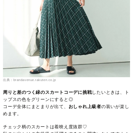
出典：brandavenue.rakuten.co.jp
周りと差のつく緑のスカートコーデに挑戦
したいときは、ト
ップスの色をグリーンにすると◎
コーデ全体にまとまりが出て、
おしゃれ上級者
の装いが楽し
めます。
チェック柄のスカートは着映え度抜群♡