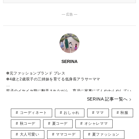
― 広告 ―
SERINA
❁元ファッションブランド プレス
❁4歳と2歳双子の三姉妹を育てる低身長アラサーママ
双子のイヤイヤ期に翻弄されながら、育児に家事にてんやわんやしてい
ます。
SERINA 記事一覧へ
大好きなスイーツを食べるのと、おそろコーデの三姉妹を眺めるのがス
トレス解消法です。
コーディネート
おしゃれ
ママ
秋服
ファッションはプチプラを中心に、美容は自分に合うものを日々模索中
秋コーデ
夏コーデ
オシャレママ
です。
大人可愛い
ママコーデ
夏ファッション
❁Instagram @fu__rinyuzu_twins