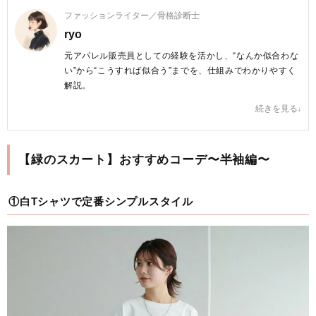
ファッションライター／骨格診断士
ryo
元アパレル販売員としての経験を活かし、“なんか似合わな
い”から“こうすれば似合う”までを、仕組みでわかりやすく
解説。
ブログ「nattune」では、骨格ナチュラルに特化し、40代
続きを見る
女性が自分らしくおしゃれを楽しめる服選びを提案してい
る。
【緑のスカート】おすすめコーデ〜半袖編〜
▶ブログ「nattune」
https://pierrot-style.com/
ryo プロフィールへ
①白Tシャツで定番シンプルスタイル