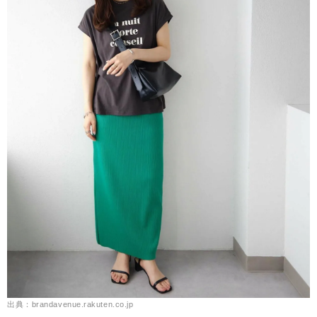
出典：brandavenue.rakuten.co.jp