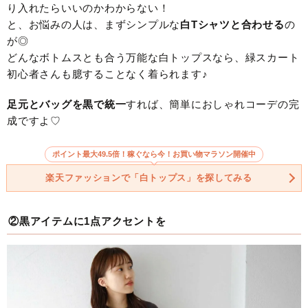
り入れたらいいのかわからない！
と、お悩みの人は、まずシンプルな
白Tシャツと合わせる
の
が◎
どんなボトムスとも合う万能な白トップスなら、緑スカート
初心者さんも臆することなく着られます♪
足元とバッグを黒で統一
すれば、簡単におしゃれコーデの完
成ですよ♡
ポイント最大49.5倍！稼ぐなら今！お買い物マラソン開催中
楽天ファッションで「白トップス」を探してみる
②黒アイテムに1点アクセントを