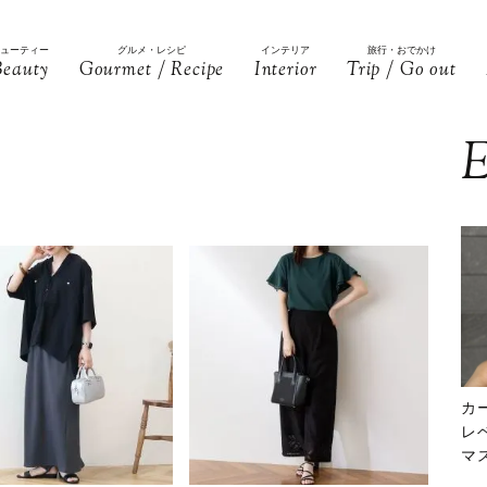
ビューティー
グルメ・レシピ
インテリア
旅行・おでかけ
Beauty
Gourmet / Recipe
Interior
Trip / Go out
E
カ
レ
マ
下