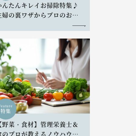
かんたんキレイお掃除特集♪
主婦の裏ワザからプロのお掃
除術まで
Feature
特集
【野菜・食材】管理栄養士＆
食のプロが教えるノウハウと