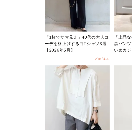
「1枚でサマ見え」40代の大人コ
「上品な
ーデを格上げする白Tシャツ3選
黒パンツ
【2026年5月】
いめカジ
月】
Fashion