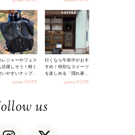
4yuuu NOTE
4yuuu NOTE
のレジャーやフェス
行くなら午前中がおす
も活躍しそう！軽く
すめ！特別なスイーツ
使いやすいナップサ
を楽しめる「隠れ家カ
ク
フェ」
4yuuu NOTE
4yuuu NOTE
ollow us