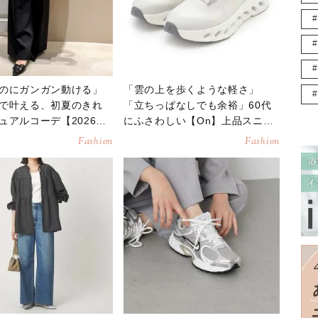
のにガンガン動ける」
「雲の上を歩くような軽さ」
で叶える、初夏のきれ
「立ちっぱなしでも余裕」60代
ュアルコーデ【2026年5
にふさわしい【On】上品スニー
カー3選《2026年5月》
Fashion
Fashion