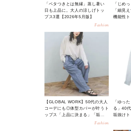
「ベタつきとは無縁」蒸し暑い
「じめっ
日も上品に。大人の涼しげトッ
「細見え
プス3選【2026年5月版】
機能性ト
月】
Fashion
【GLOBAL WORK】50代の大人
「ゆった
コーデにも◎体型カバーが叶うト
る」40
ップス「上品に決まる」「垢抜
垢抜けト
ける」
月】
Fashion