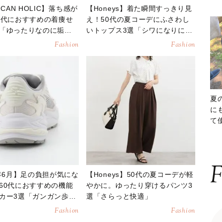
ICAN HOLIC】落ち感が
【Honeys】着た瞬間すっきり見
0代におすすめの着痩せ
え！50代の夏コーデにふさわし
「ゆったりなのに垢抜
いトップス3選「シワになりにく
いのが嬉しい」
Fashion
Fashion
夏
に
て
ッ
F
6年6月】足の負担が気にな
【Honeys】50代の夏コーデが軽
60代におすすめの機能
やかに。ゆったり穿けるパンツ3
カー3選「ガンガン歩け
選「さらっと快適」
Fashion
Fashion