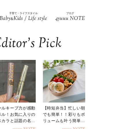
子育て・ライフスタイル
ブログ
Baby
Kids / Life style
4yuuu NOTE
&
ditor’s Pick
ールキープ力が感動
【時短弁当】忙しい朝
ベル！お気に入りの
でも簡単！！彩りもボ
スカラと話題の名品
リュームも叶う簡単そ
地
ぼろ弁当！