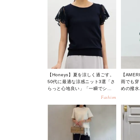
【Honeys】夏を涼しく過ごす。
【AMER
50代に最適な涼感ニット3選「さ
雨でも穿
らっと心地良い」「一瞬でシャ
めの撥水
レる」
感も」
Fashion