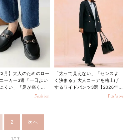
6年3月】大人のためのロー
「太って見えない」「センスよ
ニーカー3選「一日歩い
く決まる」大人コーデを格上げ
にくい」「足が痛くな
するワイドパンツ3選【2026年3
月版】
Fashion
Fashion
2
次へ
1/17