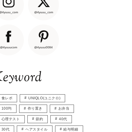
@4yuuu_com
@4yuuu_com
@4yuuucom
@4yuuu0084
eyword
食レポ
UNIQLO(ユニクロ)
100均
作り置き
お弁当
心理テスト
節約
40代
30代
ヘアスタイル
給与明細