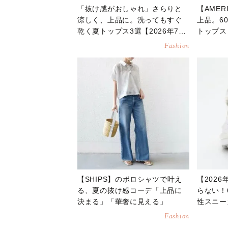
「抜け感がおしゃれ」さらりと
【AMER
涼しく、上品に。洗ってもすぐ
上品。6
乾く夏トップス3選【2026年7
トップス
月】
ける」
Fashion
【SHIPS】のポロシャツで叶え
【202
る、夏の抜け感コーデ「上品に
らない！
決まる」「華奢に見える」
性スニー
る」
Fashion