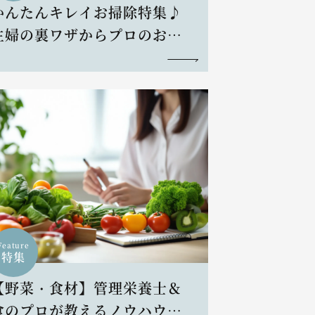
かんたんキレイお掃除特集♪
主婦の裏ワザからプロのお掃
除術まで
Feature
特集
【野菜・食材】管理栄養士＆
食のプロが教えるノウハウと