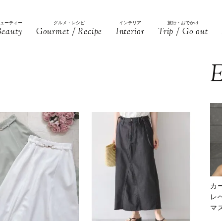
ビューティー
グルメ・レシピ
インテリア
旅行・おでかけ
Beauty
Gourmet / Recipe
Interior
Trip / Go out
E
カ
レ
マ
下