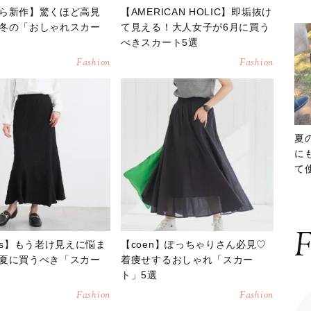
ら新作】驚くほど高見
【AMERICAN HOLIC】即垢抜け
冬の「おしゃれスカー
て見える！大人女子が6月に買う
べきスカート5選
Fashion
Fashion
夏
に
て
ッ
F
eys】もう老け見えに悩ま
【coen】ぽっちゃりさん必見♡
夏に買うべき「スカー
着痩せするおしゃれ「スカー
ト」5選
Fashion
Fashion