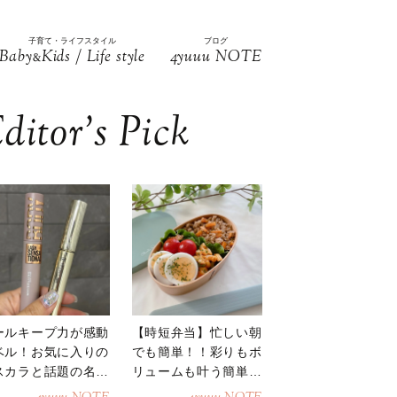
子育て・ライフスタイル
ブログ
Baby
Kids / Life style
4yuuu NOTE
&
ditor’s Pick
ールキープ力が感動
【時短弁当】忙しい朝
ベル！お気に入りの
でも簡単！！彩りもボ
スカラと話題の名品
リュームも叶う簡単そ
地
ぼろ弁当！