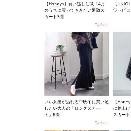
【Honeys】買い逃し注意！4月
【UNI
のうちに買っておきたい通勤ス
♡ヘビロ
カート5選
Fashion
いい女感が溢れる♡晩冬に買い足
【Hon
したい大人の「ロングスカー
に格上げ
ト」5着
スカート
Fashion