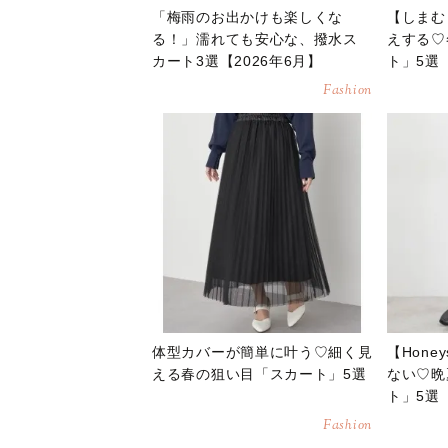
「梅雨のお出かけも楽しくな
【しまむ
る！」濡れても安心な、撥水ス
えする♡
カート3選【2026年6月】
ト」5選
Fashion
体型カバーが簡単に叶う♡細く見
【Hon
える春の狙い目「スカート」5選
ない♡晩
ト」5選
Fashion