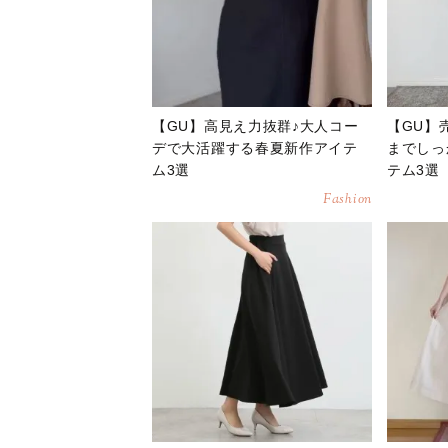
【GU】高見え力抜群♪大人コー
【GU】
デで大活躍する春夏新作アイテ
までしっ
ム3選
テム3選
Fashion