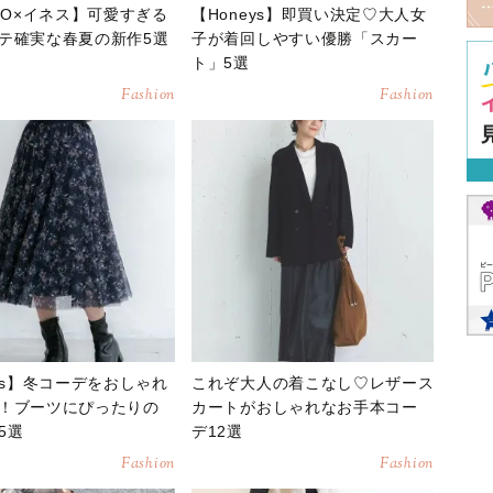
QLO×イネス】可愛すぎる
【Honeys】即買い決定♡大人女
テ確実な春夏の新作5選
子が着回しやすい優勝「スカー
ト」5選
Fashion
Fashion
eys】冬コーデをおしゃれ
これぞ大人の着こなし♡レザース
！ブーツにぴったりの
カートがおしゃれなお手本コー
5選
デ12選
Fashion
Fashion