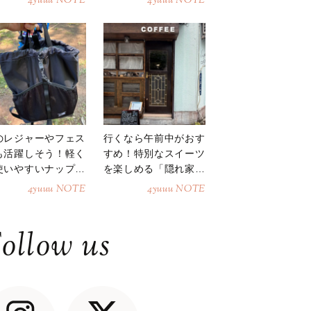
4yuuu NOTE
4yuuu NOTE
のレジャーやフェス
行くなら午前中がおす
も活躍しそう！軽く
すめ！特別なスイーツ
使いやすいナップサ
を楽しめる「隠れ家カ
ク
フェ」
4yuuu NOTE
4yuuu NOTE
ollow us