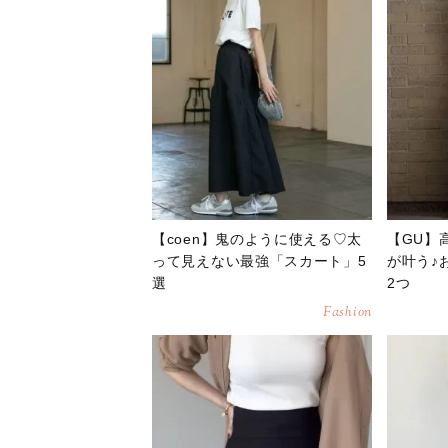
【coen】鬼のように使える♡太
【GU】
って見えない最強「スカート」5
が叶う♪
選
2つ
Fashion