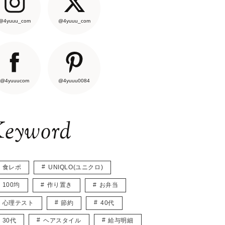
@4yuuu_com
@4yuuu_com
@4yuuucom
@4yuuu0084
eyword
食レポ
UNIQLO(ユニクロ)
100均
作り置き
お弁当
心理テスト
節約
40代
30代
ヘアスタイル
給与明細