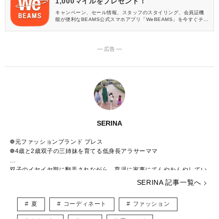
1,000マイルをプレゼント！
キャンペーン、セール情報、スタッフのスタイリング、会員証機
能が便利なBEAMS公式スマホアプリ「WeBEAMS」を今すぐチェ
ック♪
― 広告 ―
SERINA
❁元ファッションブランド プレス
❁4歳と2歳双子の三姉妹を育てる低身長アラサーママ
双子のイヤイヤ期に翻弄されながら、育児に家事にてんやわんやしてい
ます。
SERINA 記事一覧へ
大好きなスイーツを食べるのと、おそろコーデの三姉妹を眺めるのがス
トレス解消法です。
夏
コーディネート
ファッション
ファッションはプチプラを中心に、美容は自分に合うものを日々模索中