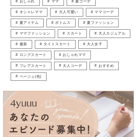
おしゃれ
ママ
夏コーデ
です。
オシャレママ
大人可愛い
ママコーデ
❁Instagram @fu__rinyuzu_twins
https://www.instagram.com/fu___rinyuzu_twins/
夏アイテム
ボトムス
夏ファッション
ママファッション
スカート
大人カジュアル
服装
タイトスカート
大人女子
ロングスカート
おしゃれママ
フレアスカート
大人コーデ
おすすめ
ベージュ(色)