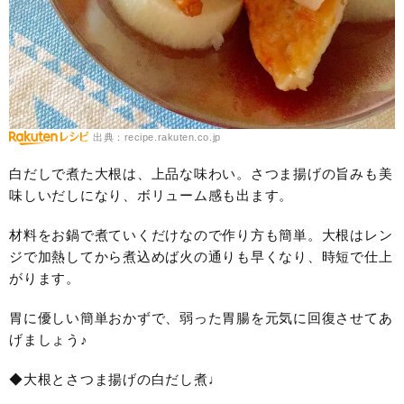
出典：recipe.rakuten.co.jp
白だしで煮た大根は、上品な味わい。さつま揚げの旨みも美
味しいだしになり、ボリューム感も出ます。
材料をお鍋で煮ていくだけなので作り方も簡単。大根はレン
ジで加熱してから煮込めば火の通りも早くなり、時短で仕上
がります。
胃に優しい簡単おかずで、弱った胃腸を元気に回復させてあ
げましょう♪
◆大根とさつま揚げの白だし煮♩