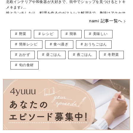
北欧インテリアや和食器が大好きで、街中でショップを見つけるとトキ
メキます♪
娘とランチしたり、料理を作るのがストレス解消法で、趣味はアクセサ
リー作りです。
nami 記事一覧へ
子ども用やペット用のアクセサリーを販売しつつ、いつかは大型犬と一
緒に暮らしたいなぁと夢見ています。
野菜
レシピ
簡単
美味しい
皆様に役立つ情報を、楽しくお届けしていけたらと思います♡
簡単レシピ
食べ過ぎ
おうちごはん
おかず
昼ごはん
夜ごはん
冬野菜
旬の食材