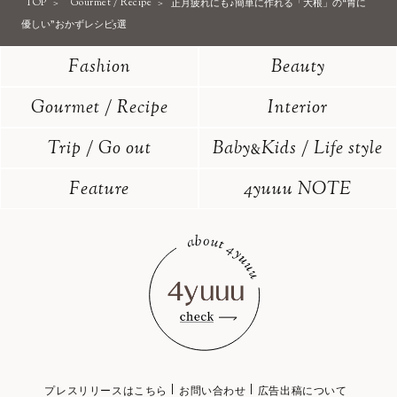
TOP
Gourmet / Recipe
正月疲れにも♪簡単に作れる「大根」の“胃に
優しい”おかずレシピ5選
Fashion
Beauty
Gourmet / Recipe
Interior
Trip / Go out
Baby
Kids / Life style
&
Feature
4yuuu NOTE
プレスリリースはこちら
お問い合わせ
広告出稿について