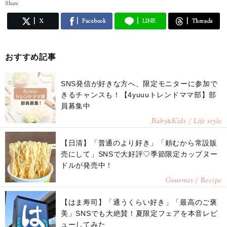
Share
X
Facebook
LINE
Threads
おすすめ記事
SNS発信が好きな方へ、限定モニターに参加で
きるチャンスも！【4yuuuトレンドママ部】部
員募集中
Baby
Kids / Life style
&
【日清】「普通のより好き」「頼むから常設販
売にして」SNSで大好評♡季節限定カップヌー
ドルが発売中！
Gourmet / Recipe
【はま寿司】「通うくらい好き」「最高のご褒
美」SNSでも大絶賛！夏限定フェアを本音レビ
ューしてみた