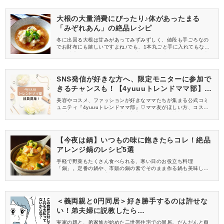
大根の大量消費にぴったり♪体があったまる
「みぞれあん」の絶品レシピ
冬に出回る大根は甘みがあってみずみずしく、値段も手ごろなの
でお財布にも嬉しいですよね♪でも、1本丸ごと手に入れてもなか
なか消費しきれない……。そんな方も多いはず！そこで今回は大
根をたっぷり使った、簡単に作れる「みぞれあん」のレシピをご
紹介。大量消費できるので、ぜひレシピを活用してみてください
ね。
SNS発信が好きな方へ、限定モニターに参加で
きるチャンスも！【4yuuuトレンドママ部】部
員募集中
美容やコスメ、ファッションが好きなママたちが集まる公式コミ
ュニティ『4yuuuトレンドママ部』♡ママ友がほしい方、コスメサ
ンプルをお試ししてくれる方、美容やママ向けの情報を一緒に発
信してくれる方を募集しています！
【今夜は鍋】いつもの味に飽きたらコレ！絶品
アレンジ鍋のレシピ5選
手軽で野菜もたくさん食べられる、寒い日のお役立ち料理
「鍋」。定番の鍋や、市販の鍋の素でそのまま作る鍋も美味しい
ですが、たまには、家族をあっと言わせるような、「アレンジ
鍋」を作ってみませんか？今回は、子どもから大人まで家族みん
なが喜ぶ味を中心に、5つのアレンジレシピをご紹介します♪いつ
もとは違う味や食材で、盛り上がること請け合いですよ♡
＜義両親と0円同居＞好き勝手するのは許せな
い！弟夫婦に説教したら…
実家の親と、弟家族が始めた二世帯住宅での同居。だんだんと両