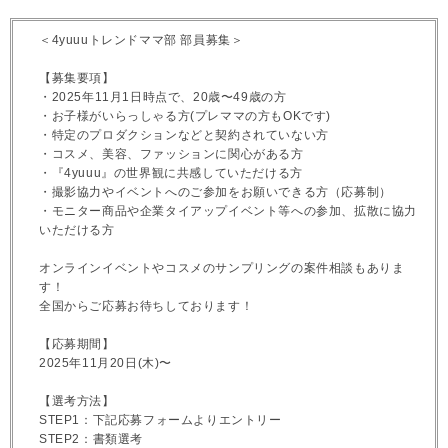
＜4yuuuトレンドママ部 部員募集＞
【募集要項】
・2025年11月1日時点で、20歳〜49歳の方
・お子様がいらっしゃる方(プレママの方もOKです)
・特定のプロダクションなどと契約されていない方
・コスメ、美容、ファッションに関心がある方
・『4yuuu』の世界観に共感していただける方
・撮影協力やイベントへのご参加をお願いできる方（応募制）
・モニター商品や企業タイアップイベント等への参加、拡散に協力
いただける方
オンラインイベントやコスメのサンプリングの案件相談もありま
す！
全国からご応募お待ちしております！
【応募期間】
2025年11月20日(木)〜
【選考方法】
STEP1：下記応募フォームよりエントリー
STEP2：書類選考