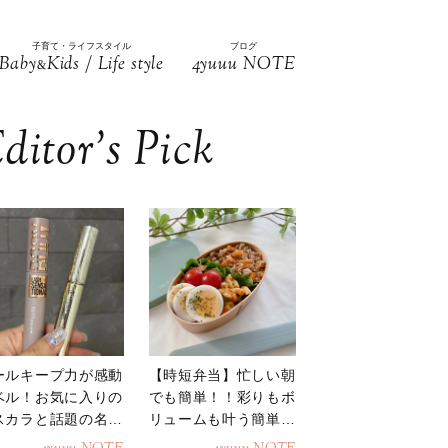
子育て・ライフスタイル
ブログ
Baby
Kids / Life style
4yuuu NOTE
&
ditor’s Pick
ールキープ力が感動
【時短弁当】忙しい朝
ベル！お気に入りの
でも簡単！！彩りもボ
スカラと話題の名品
リュームも叶う簡単そ
地
ぼろ弁当！