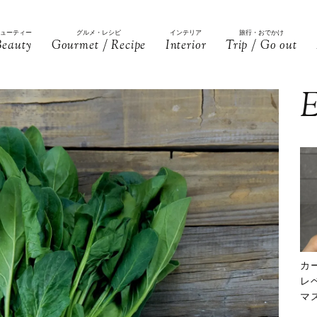
ビューティー
グルメ・レシピ
インテリア
旅行・おでかけ
Beauty
Gourmet / Recipe
Interior
Trip / Go out
E
カ
レ
マ
下