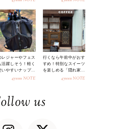
4yuuu NOTE
4yuuu NOTE
のレジャーやフェス
行くなら午前中がおす
も活躍しそう！軽く
すめ！特別なスイーツ
使いやすいナップサ
を楽しめる「隠れ家カ
ク
フェ」
4yuuu NOTE
4yuuu NOTE
ollow us