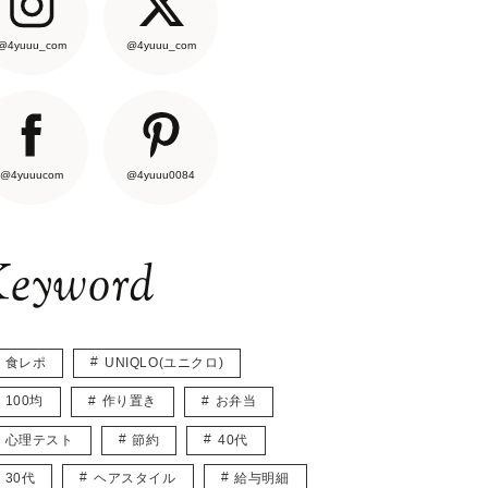
@4yuuu_com
@4yuuu_com
@4yuuucom
@4yuuu0084
eyword
食レポ
UNIQLO(ユニクロ)
100均
作り置き
お弁当
心理テスト
節約
40代
30代
ヘアスタイル
給与明細