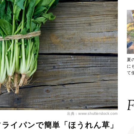
夏
に
て
ッ
F
出典：www.shutterstock.com
フライパンで簡単「ほうれん草」