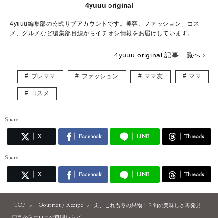
4yuuu original
4yuuu編集部の公式サブアカウントです。美容、ファッション、コス
メ、グルメなど編集部目線からイチオシ情報をお届けしています。
4yuuu original 記事一覧へ
プレママ
ファッション
ママ友
ママ
コスメ
Share
X
Facebook
LINE
Threads
Share
X
Facebook
LINE
Threads
TOP
Gourmet / Recipe
え、これも冬の果物！？旬の美味しさ再発見
♡目からウロコの料理レシピ