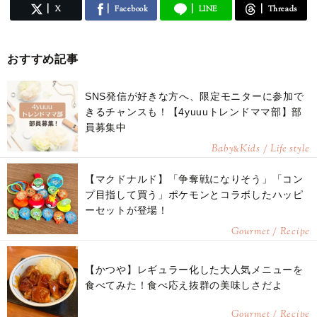
X
Facebook
LINE
Threads
おすすめ記事
SNS発信が好きな方へ、限定モニターに参加で
きるチャンスも！【4yuuuトレンドママ部】部
員募集中
Baby
Kids / Life style
&
【マクドナルド】「争奪戦になりそう」「コン
プ目指して買う」ポケモンとコラボしたハッピ
ーセットが登場！
Gourmet / Recipe
【かつや】レギュラー化した大人気メニューを
食べてみた！食べ応え抜群の美味しさだよ
Gourmet / Recipe