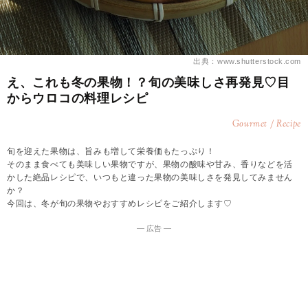
出典：www.shutterstock.com
え、これも冬の果物！？旬の美味しさ再発見♡目
からウロコの料理レシピ
Gourmet / Recipe
旬を迎えた果物は、旨みも増して栄養価もたっぷり！
そのまま食べても美味しい果物ですが、果物の酸味や甘み、香りなどを活
かした絶品レシピで、いつもと違った果物の美味しさを発見してみません
か？
今回は、冬が旬の果物やおすすめレシピをご紹介します♡
― 広告 ―