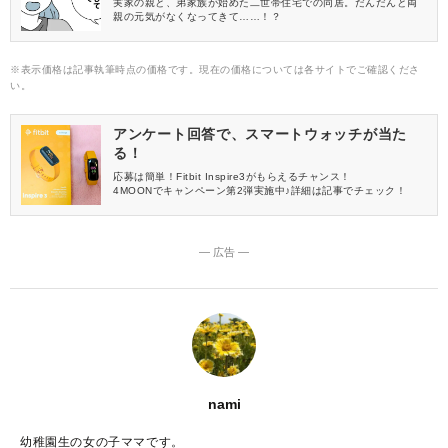
実家の親と、弟家族が始めた二世帯住宅での同居。だんだんと両
親の元気がなくなってきて……！？
※表示価格は記事執筆時点の価格です。現在の価格については各サイトでご確認くださ
い。
アンケート回答で、スマートウォッチが当た
る！
応募は簡単！Fitbit Inspire3がもらえるチャンス！
4MOONでキャンペーン第2弾実施中♪詳細は記事でチェック！
― 広告 ―
nami
幼稚園生の女の子ママです。