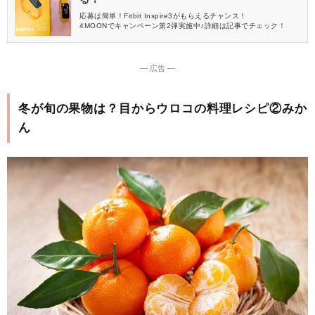
応募は簡単！Fitbit Inspire3がもらえるチャンス！
4MOONでキャンペーン第2弾実施中♪詳細は記事でチェック！
― 広告 ―
冬が旬の果物は？目からウロコの料理レシピ②みか
ん