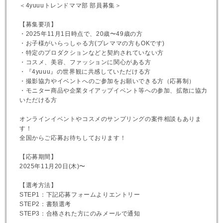
＜4yuuuトレンドママ部 部員募集＞
【募集要項】
・2025年11月1日時点で、20歳〜49歳の方
・お子様がいらっしゃる方(プレママの方もOKです)
・特定のプロダクションなどと契約されていない方
・コスメ、美容、ファッションに関心がある方
・『4yuuu』の世界観に共感していただける方
・撮影協力やイベントへのご参加をお願いできる方（応募制）
・モニター商品や企業タイアップイベント等への参加、拡散に協力
いただける方
オンラインイベントやコスメのサンプリングの案件相談もありま
す！
全国からご応募お待ちしております！
【応募期間】
2025年11月20日(木)〜
【選考方法】
STEP1：下記応募フォームよりエントリー
STEP2：書類選考
STEP3：合格された方にのみメールで通知