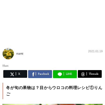
2021.01.19
nami
Share
X
Facebook
LINE
Threads
冬が旬の果物は？目からウロコの料理レシピ①りん
ご