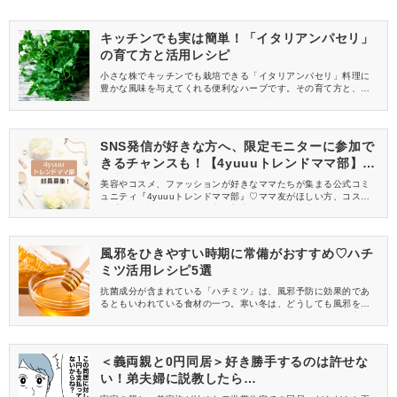
キッチンでも実は簡単！「イタリアンパセリ」
の育て方と活用レシピ
小さな株でキッチンでも栽培できる「イタリアンパセリ」料理に
豊かな風味を与えてくれる便利なハーブです。その育て方と、お
すすめの活用法をご紹介します♪簡単に栽培できるので、ぜひチャ
レンジしてみてくださいね。
SNS発信が好きな方へ、限定モニターに参加で
きるチャンスも！【4yuuuトレンドママ部】部
員募集中
美容やコスメ、ファッションが好きなママたちが集まる公式コミ
ュニティ『4yuuuトレンドママ部』♡ママ友がほしい方、コスメサ
ンプルをお試ししてくれる方、美容やママ向けの情報を一緒に発
信してくれる方を募集しています！
風邪をひきやすい時期に常備がおすすめ♡ハチ
ミツ活用レシピ5選
抗菌成分が含まれている「ハチミツ」は、風邪予防に効果的であ
るともいわれている食材の一つ。寒い冬は、どうしても風邪をひ
きやすくなってしまうので、ハチミツを常備しておくのが◎家族み
んなの体調管理にきっと役立ちますよ♪今回は、簡単に作れてパパ
ッと摂取できる、おすすめハチミツ活用レシピをご紹介します。
＜義両親と0円同居＞好き勝手するのは許せな
い！弟夫婦に説教したら…