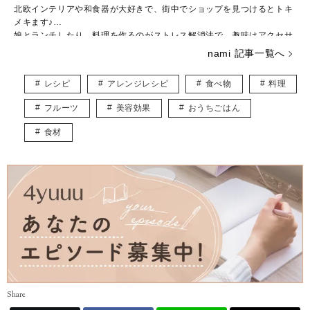
北欧インテリアや和食器が大好きで、街中でショップを見つけるとトキ
メキます♪
娘とランチしたり、料理を作るのがストレス解消法で、趣味はアクセサ
リー作りです。
nami 記事一覧へ
子ども用やペット用のアクセサリーを販売しつつ、いつかは大型犬と一
緒に暮らしたいなぁと夢見ています。
レシピ
アレンジレシピ
食べ物
料理
皆様に役立つ情報を、楽しくお届けしていけたらと思います♡
フルーツ
美容効果
おうちごはん
食材
Share