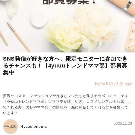
SNS発信が好きな方へ、限定モニターに参加でき
るチャンスも！【4yuuuトレンドママ部】部員募
集中
Baby
Kids / Life style
&
美容やコスメ、ファッションが好きなママたちが集まる公式コミュニティ
『4yuuuトレンドママ部』♡ママ友がほしい方、コスメサンプルをお試しし
てくれる方、美容やママ向けの情報を一緒に発信してくれる方を募集して
います！
2025.11.20
4yuuu original