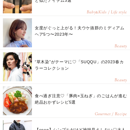
と似たアイテム3選
Baby
Kids / Life style
&
女度がぐっと上がる！夫ウケ抜群のミディアム
ヘア5つ〜2023年〜
Beauty
“草木染”がテーマに♡「SUQQU」の2023春カ
ラーコレクション
Beauty
食べ過ぎ注意♡「豚肉×玉ねぎ」のごはんが進む
絶品おかずレシピ5選
Gourmet / Recipe
【coen】シンプルだけど地味見えしない♡大人