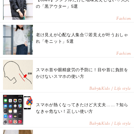
の「黒アウター」5選
Fashion
老け見えが心配な人集合♡若見えが叶うおしゃ
れ「冬ニット」5選
Fashion
スマホ首や眼精疲労の予防に！目や首に負担を
かけないスマホの使い方
Baby
Kids / Life style
&
スマホが熱くなってきたけど大丈夫……？知ら
なきゃ危ない！正しい使い方
Baby
Kids / Life style
&