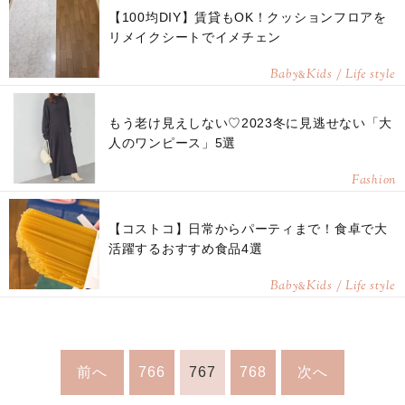
【100均DIY】賃貸もOK！クッションフロアを
リメイクシートでイメチェン
Baby
Kids / Life style
&
もう老け見えしない♡2023冬に見逃せない「大
人のワンピース」5選
Fashion
【コストコ】日常からパーティまで！食卓で大
活躍するおすすめ食品4選
Baby
Kids / Life style
&
前へ
766
767
768
次へ