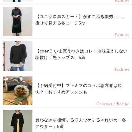
Fashion
【ユニクロ黒スカート】がすこぶる優秀……。
痩せて見える冬コーデ5つ
Fashion
【coen】いま買うべきはコレ！地味見えしない
垢抜け「黒トップス」5着
Fashion
【予約受付中】ファミマのコラボ恵方巻は焼
肉？！おすすめアレンジも
Gourmet / Recipe
買わなきゃ後悔する♡夫ウケするきれいめ「冬
アウター」5選