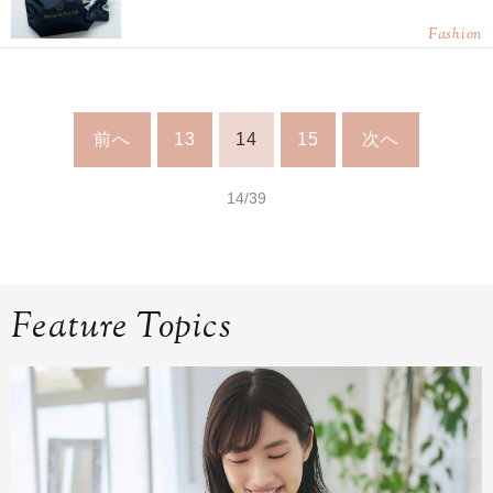
Fashion
前へ
13
14
15
次へ
14/39
Feature Topics