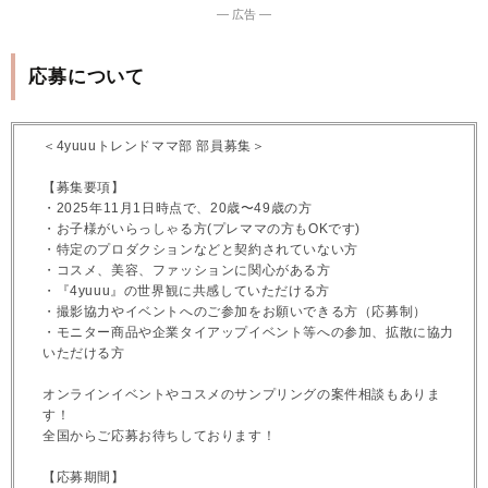
― 広告 ―
応募について
＜4yuuuトレンドママ部 部員募集＞
【募集要項】
・2025年11月1日時点で、20歳〜49歳の方
・お子様がいらっしゃる方(プレママの方もOKです)
・特定のプロダクションなどと契約されていない方
・コスメ、美容、ファッションに関心がある方
・『4yuuu』の世界観に共感していただける方
・撮影協力やイベントへのご参加をお願いできる方（応募制）
・モニター商品や企業タイアップイベント等への参加、拡散に協力
いただける方
オンラインイベントやコスメのサンプリングの案件相談もありま
す！
全国からご応募お待ちしております！
【応募期間】