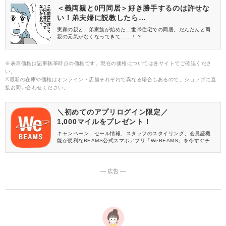
＜義両親と0円同居＞好き勝手するのは許せな
い！弟夫婦に説教したら…
実家の親と、弟家族が始めた二世帯住宅での同居。だんだんと両
親の元気がなくなってきて……！？
※表示価格は記事執筆時点の価格です。現在の価格については各サイトでご確認くださ
い。
※最新の在庫や価格はオンライン・店舗それぞれで異なる場合もあるので、ショップに直
接お問い合わせください。
＼初めてのアプリログイン限定／
1,000マイルをプレゼント！
キャンペーン、セール情報、スタッフのスタイリング、会員証機
能が便利なBEAMS公式スマホアプリ「WeBEAMS」を今すぐチェ
ック♪
― 広告 ―