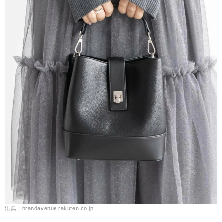
出典：brandavenue.rakuten.co.jp