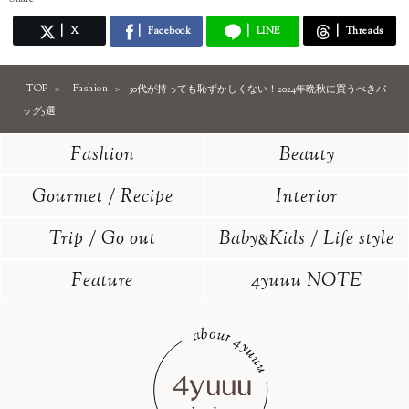
X
Facebook
LINE
Threads
TOP
Fashion
30代が持っても恥ずかしくない！2024年晩秋に買うべきバ
ッグ5選
Fashion
Beauty
Gourmet / Recipe
Interior
Trip / Go out
Baby
Kids / Life style
&
Feature
4yuuu NOTE