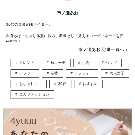
市ノ瀬あお
30代の専業webライター。
自身もぽっちゃり体型に悩み、着痩せして見えるコーディネートを日々
研究中！
甘いものには目が無いのでスイーツを楽しみつつも、健康的な体型を目
市ノ瀬あお 記事一覧へ
指すのが目標です♪
トレンド
秋コーデ
小物
バッグ
読者さんと同じ目線だからこそ書ける、見て・読んで楽しめる記事づく
りを心がけています。
アラサー
定番
アラフォー
大人女子
X：
https://x.com/2929_sdn
おしゃれママ
30代
おすすめ
楽天ファッション