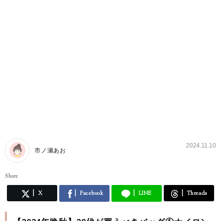
2024.11.10
市ノ瀬あお
Share
X
Facebook
LINE
Threads