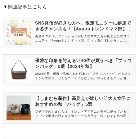
▼関連記事はこちら
SNS発信が好きな方へ、限定モニターに参加で
きるチャンスも！【4yuuuトレンドママ部】部
員募集中
美容やコスメ、ファッションが好きなママたちが集まる公式コミ
ュニティ『4yuuuトレンドママ部』♡ママ友がほしい方、コスメサ
ンプルをお試ししてくれる方、美容やママ向けの情報を一緒に発
信してくれる方を募集しています！
優雅な印象を与える♡40代が買うべき「ブラウ
ンバッグ」5選【2024年秋】
2024年秋、優雅で洗練された印象の「ブラウンバッグ」が大人女
子から大注目。どんなコーデにもなじみ、秋らしさをぐっと引き
立ててくれます。そこで今回は、40代におすすめの「ブラウンバ
ッグ」をご紹介♪デイリーからお出かけまで活躍するので、ぜひゲ
ットしてくださいね！
【しまむら新作】高見えが嬉しい♡大人女子に
おすすめの秋「バッグ」5選
プチプラのしまむらは、トレンドアイテムが豊富に揃っているこ
とでママ世代の間で大人気！中でも今回は、秋におすすめの高見
えする「バッグ」をご紹介します。どれも売り切れ必至なので、
今すぐ買わなきゃ損ですよ♡