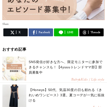
Share
X
Facebook
LINE
Threads
おすすめ記事
SNS発信が好きな方へ、限定モニターに参加で
きるチャンスも！【4yuuuトレンドママ部】部
員募集中
Baby
Kids / Life style
&
【Honeys】50代、気温30度の日も頼れる《き
れいめワンピース》3選。夏コーデが一気に垢抜
ける